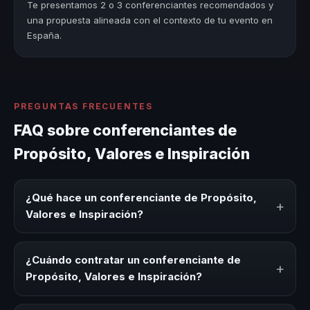
Te presentamos 2 o 3 conferenciantes recomendados y
una propuesta alineada con el contexto de tu evento en
España.
PREGUNTAS FRECUENTES
FAQ sobre conferenciantes de
Propósito, Valores e Inspiración
¿Qué hace un conferenciante de Propósito,
+
Valores e Inspiración?
Un conferenciante de Propósito, Valores e Inspiración es
un experto que comparte conocimiento, estrategias y
¿Cuándo contratar un conferenciante de
+
experiencias sobre este tema en eventos corporativos,
Propósito, Valores e Inspiración?
convenciones y seminarios. Su objetivo es generar
reflexión, inspiración y herramientas aplicables para la
Es ideal contratar un conferenciante de Propósito,