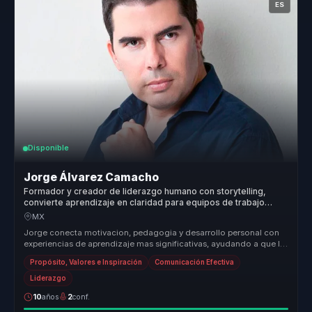
ES
Disponible
Jorge Álvarez Camacho
Formador y creador de liderazgo humano con storytelling,
convierte aprendizaje en claridad para equipos de trabajo
reales.
MX
Jorge conecta motivacion, pedagogia y desarrollo personal con
experiencias de aprendizaje mas significativas, ayudando a que la
audiencia...
Propósito, Valores e Inspiración
Comunicación Efectiva
Liderazgo
10
años
2
conf.