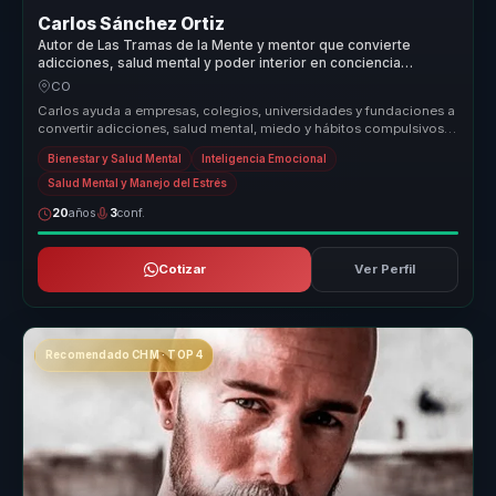
Carlos Sánchez Ortiz
Autor de Las Tramas de la Mente y mentor que convierte
adicciones, salud mental y poder interior en conciencia
aplicable.
CO
Carlos ayuda a empresas, colegios, universidades y fundaciones a
convertir adicciones, salud mental, miedo y hábitos compulsivos
en conci...
Bienestar y Salud Mental
Inteligencia Emocional
Salud Mental y Manejo del Estrés
20
años
3
conf.
Cotizar
Ver Perfil
Recomendado CHM · TOP 4