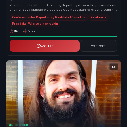
Yusef conecta alto rendimiento, deporte y desarrollo personal con
una narrativa aplicable a equipos que necesitan reforzar disciplina,
re...
Conferenciantes Deportivos y Mentalidad Ganadora
Resiliencia
Propósito, Valores e Inspiración
10
años
3
conf.
Cotizar
Ver Perfil
ES
Disponible