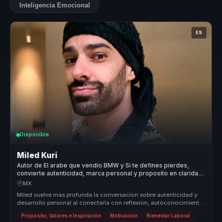
Inteligencia Emocional
ES
Disponible
Miled Kuri
Autor de El arabe que vendio BMW y Si te defines pierdes,
convierte autenticidad, marca personal y proposito en claridad
para equipos.
MX
Miled vuelve mas profunda la conversacion sobre autenticidad y
desarrollo personal al conectarla con reflexion, autoconocimiento
y vincul...
Propósito, Valores e Inspiración
Motivación
Bienestar Laboral