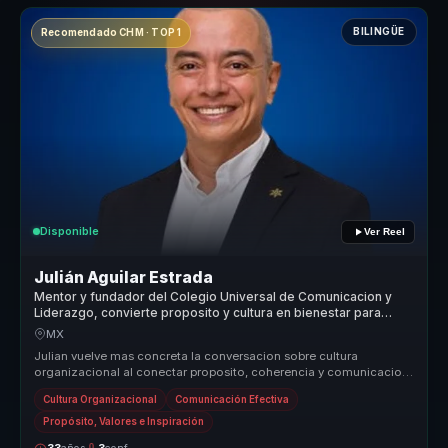
BILINGÜE
Recomendado CHM · TOP 1
Disponible
Ver Reel
Julián Aguilar Estrada
Mentor y fundador del Colegio Universal de Comunicacion y
Liderazgo, convierte proposito y cultura en bienestar para
organizaciones.
MX
Julian vuelve mas concreta la conversacion sobre cultura
organizacional al conectar proposito, coherencia y comunicacion
con decisiones p...
Cultura Organizacional
Comunicación Efectiva
Propósito, Valores e Inspiración