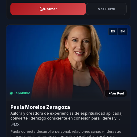
Cotizar
Ver Perfil
ES
EN
Disponible
Ver Reel
Paula Morelos Zaragoza
Autora y creadora de experiencias de espiritualidad aplicada,
convierte liderazgo consciente en cohesion para lideres y
equipos.
MX
Paula conecta desarrollo personal, relaciones sanas y liderazgo
humano con una conversacion aplicable al trabajo real, para