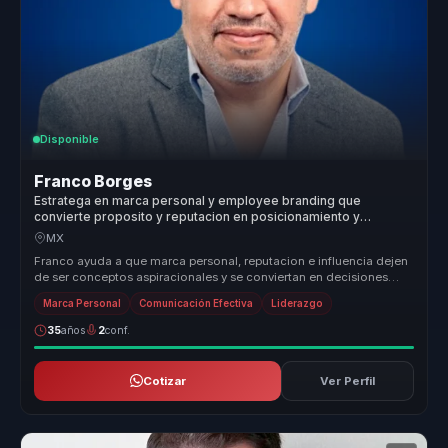
Disponible
Franco Borges
Estratega en marca personal y employee branding que
convierte proposito y reputacion en posicionamiento y
autoridad para lideres y organizaciones.
MX
Franco ayuda a que marca personal, reputacion e influencia dejen
de ser conceptos aspiracionales y se conviertan en decisiones
concretas ...
Marca Personal
Comunicación Efectiva
Liderazgo
35
años
2
conf.
Cotizar
Ver Perfil