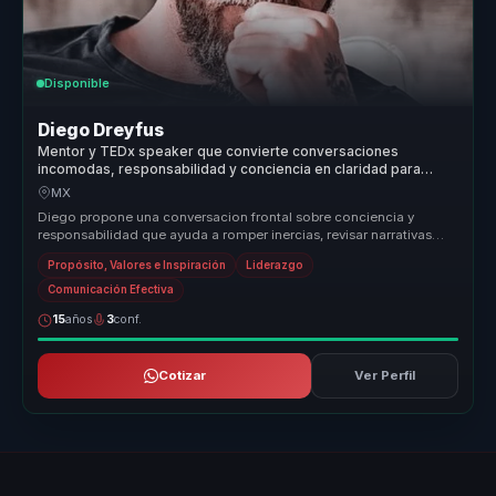
Disponible
Diego Dreyfus
Mentor y TEDx speaker que convierte conversaciones
incomodas, responsabilidad y conciencia en claridad para
lideres y equipos.
MX
Diego propone una conversacion frontal sobre conciencia y
responsabilidad que ayuda a romper inercias, revisar narrativas
personales y ab...
Propósito, Valores e Inspiración
Liderazgo
Comunicación Efectiva
15
años
3
conf.
Cotizar
Ver Perfil