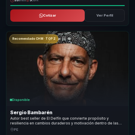
33
años
3
conf.
Cotizar
Ver Perfil
Recomendado CHM · TOP 2
Disponible
Sergio Bambarén
Autor best seller de El Delfín que convierte propósito y
resiliencia en cambios duraderos y motivación dentro de las
organizaciones.
PE