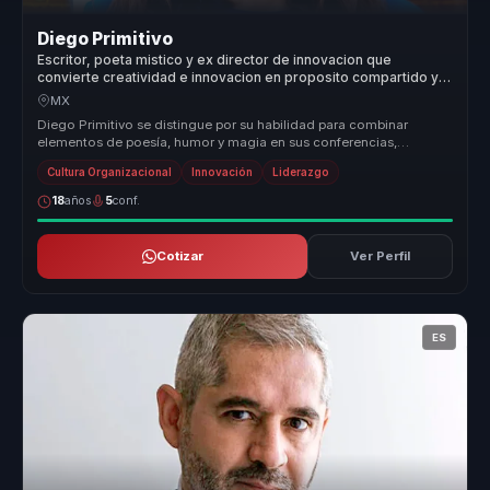
Diego Primitivo
Escritor, poeta mistico y ex director de innovacion que
convierte creatividad e innovacion en proposito compartido y
cohesion para organizaciones y equipos.
MX
Diego Primitivo se distingue por su habilidad para combinar
elementos de poesía, humor y magia en sus conferencias,
creando experiencias ...
Cultura Organizacional
Innovación
Liderazgo
18
años
5
conf.
Cotizar
Ver Perfil
ES