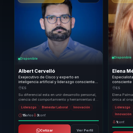
Disponible
Disponible
Albert Cervelló
Elena M
Exejecutivo de Cisco y experto en
Especialist
inteligencia artificial y liderazgo consciente
consciente 
que convierte tecnología en productividad
entornos má
ES
ES
para líderes y empresas.
Su diferencial esta en unir desarrollo personal,
Elena Palma
ciencia del comportamiento y herramientas de
única al orq
inteligencia artificial dentro de una misma...
transformad
Liderazgo
Bienestar Laboral
Innovación
Liderazgo
directivos y 
Innovación
15
años
3
conf.
1
conf.
Cotizar
Ver Perfil