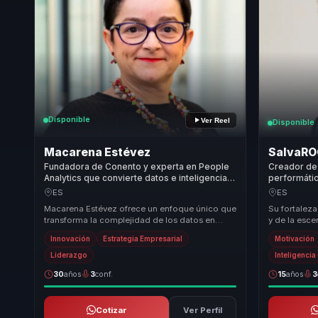
Disponible
Ver Reel
Disponible
Macarena Estévez
SalvaR
Fundadora de Conento y experta en People
Creador de 
Analytics que convierte datos e inteligencia
performátic
artificial en mejores decisiones y ventaja
en innovaci
ES
ES
competitiva para empresas.
equipos.
Macarena Estévez ofrece un enfoque único que
Su fortaleza
transforma la complejidad de los datos en
y de la esce
decisiones estratégicas claras y efectivas. Su
sobre cultur
Innovación
Estrategia Empresarial
Motivación
hab...
Liderazgo
Inteligenci
30
años
3
conf.
15
años
3
Cotizar
Ver Perfil