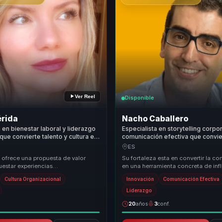
Ver Reel
Disponible
érida
Nacho Caballero
a en bienestar laboral y liderazgo
Especialista en storytelling corpo
que convierte talento y cultura en
comunicación efectiva que convi
s sanos para líderes y equipos.
presencia en recordación para lí
ES
equipos.
 ofrece una propuesta de valor
Su fortaleza esta en convertir la c
uestar experiencias
en una herramienta concreta de inf
oras que permiten a líderes,
cohesion. Une experiencia escenic
Cultura Organizacional
Innovación
Comunicación Efectiva
responsabl...
inte...
Liderazgo
20
años
3
conf.