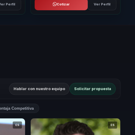
Ver Perfil
Cotizar
Ver Perfil
Hablar con nuestro equipo
Solicitar propuesta
entaja Competitiva
ES
ES