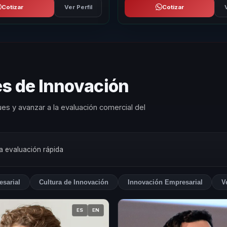
Cotizar
Ver Perfil
Cotizar
es de Innovación
es y avanzar a la evaluación comercial del
na evaluación rápida
esarial
Cultura de Innovación
Innovación Empresarial
V
ES
EN