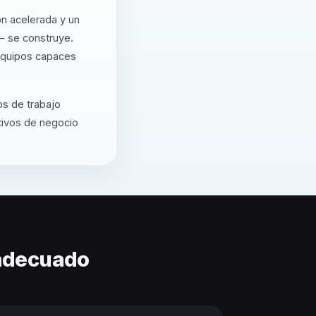
ón acelerada y un
— se construye.
equipos capaces
os de trabajo
etivos de negocio
 adecuado