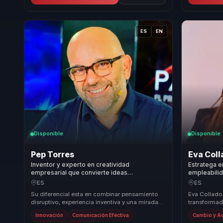
ES
EN
Disponible
Disponible
Pep Torres
Eva Coll
Inventor y experto en creatividad
Estratega 
empresarial que convierte ideas
empleabilid
improbables e innovación en diferenciación,
personal y e
ES
ES
negocio y nuevas oportunidades para
adaptación 
Su diferencial esta en combinar pensamiento
Eva Collado
empresas.
disruptivo, experiencia inventiva y una mirada
transformado
muy pragmatica sobre la innovacion. No habla
responsable
Innovación
Comunicación Efectiva
Cambio y A
d...
atrás equ...