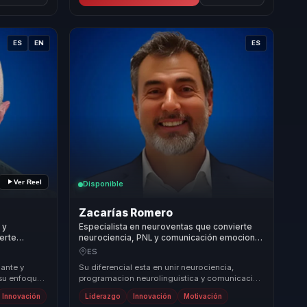
ES
EN
ES
Ver Reel
Disponible
Zacarías Romero
 y
Especialista en neuroventas que convierte
ierte
neurociencia, PNL y comunicación emocional
ción para
en conexión, persuasión y cierres
ES
inteligentes para equipos comerciales.
ante y
Su diferencial esta en unir neurociencia,
su enfoque
programacion neurolinguistica y comunicacion
ivación y
emocional en una metodologia muy
Innovación
Liderazgo
Innovación
Motivación
accionable. No ha...