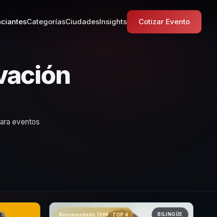
ciantes
Categorías
Ciudades
Insights
Cotizar Evento
vación
para eventos
BILINGÜE
Recomendado CHM · TOP 4