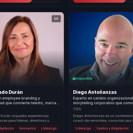
ES
Disponible
ado Durán
Diego Antoñanzas
en employee branding y
Experto en cambio organizacional
ad que convierte talento, marca
storytelling corporativo que conv
ntorno digital en visibilidad y
liderazgo y motivación en adapta
ES
para organizaciones.
equipos.
 Durán orquesta experiencias
Diego Antoñanzas es un conferenci
ras para líderes, directivos y
coach de renombre, conocido por 
s de equipos, ayudándoles a dejar
en liderazgo transformacional, mot
daptación
Innovación
Liderazgo
Liderazgo
Cambio y Adaptación
gestión de...