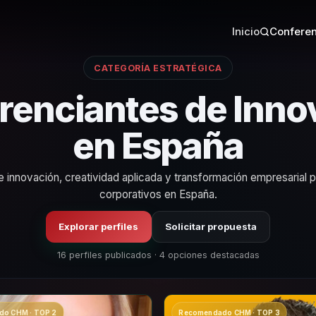
Inicio
Conferen
CATEGORÍA ESTRATÉGICA
renciantes de Inno
en España
 innovación, creatividad aplicada y transformación empresarial 
corporativos en España.
Explorar perfiles
Solicitar propuesta
16 perfiles publicados · 4 opciones destacadas
o CHM · TOP 2
Recomendado CHM · TOP 3