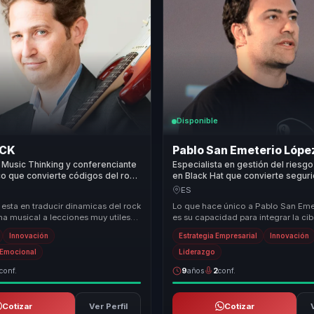
Disponible
OCK
Pablo San Emeterio Lópe
Music Thinking y conferenciante
Especialista en gestión del riesg
o que convierte códigos del rock
en Black Hat que convierte segur
ón, cohesión y energía para
mensajería en resiliencia para e
ES
 esta en traducir dinamicas del rock
Lo que hace único a Pablo San Eme
na musical a lecciones muy utiles
es su capacidad para integrar la ci
a, coordinacion y actitud. Con...
con la estrategia empresarial, convir
Innovación
Estrategia Empresarial
Innovación
a Emocional
Liderazgo
conf.
9
años
2
conf.
Cotizar
Ver Perfil
Cotizar