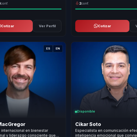
3
conf.
2
conf.
Cotizar
Ver Perfil
Cotizar
ES
EN
Disponible
MacGregor
Cikar Soto
a internacional en bienestar
Especialista en comunicación efec
nal y liderazgo consciente que
inteligencia emocional que convie