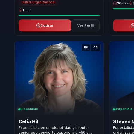
Cultura Organizacional
20
años
1
conf.
Cotizar
Ver Perfil
ES
CA
Disponible
Disponible
Celia Hil
Steven 
Especialista en empleabilidad y talento
Especialist
senior que convierte experiencia +50 y
organizacio