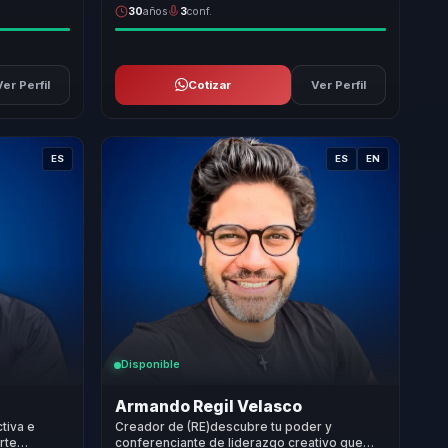
30
años
3
conf.
Ver Perfil
Cotizar
Ver Perfil
ES
ES
EN
Disponible
Armando Regil Velasco
tiva e
Creador de (RE)descubre tu poder y
rte
conferenciante de liderazgo creativo que