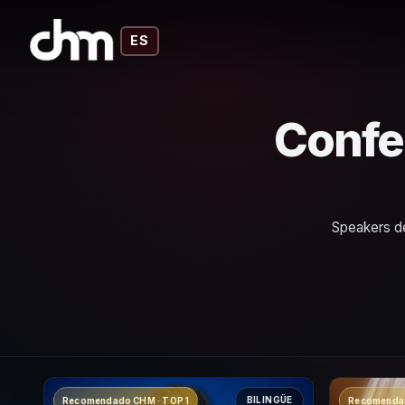
ES
Confe
Speakers de
BILINGÜE
Recomendado CHM · TOP 1
Recomendad