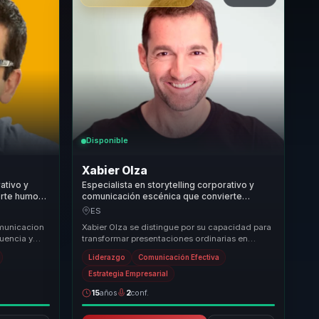
Disponible
Xabier Olza
rativo y
Especialista en storytelling corporativo y
erte humor y
comunicación escénica que convierte
deres y
técnicas de actuación en claridad, presencia
ES
e influencia para líderes.
omunicacion
Xabier Olza se distingue por su capacidad para
luencia y
transformar presentaciones ordinarias en
a, humor
experiencias extraordinarias. Su enfoque único,
Liderazgo
Comunicación Efectiva
b...
Estrategia Empresarial
15
años
2
conf.