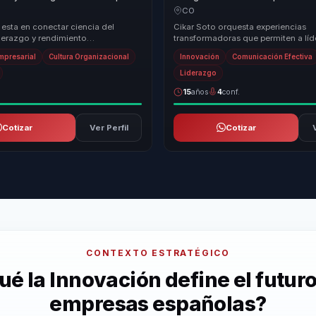
alud sostenible en productividad
neuroventas en influencia, cierre 
CO
s directivos.
rendimiento para equipos comerc
 esta en conectar ciencia del
Cikar Soto orquesta experiencias
iderazgo y rendimiento
transformadoras que permiten a líd
nal dentro de una propuesta muy
directivos y responsables de equip
Empresarial
Cultura Organizacional
Innovación
Comunicación Efectiva
 neg...
atrás estructuras des...
Liderazgo
15
años
4
conf.
Cotizar
Ver Perfil
Cotizar
CONTEXTO ESTRATÉGICO
ué la Innovación define el futuro
empresas españolas?