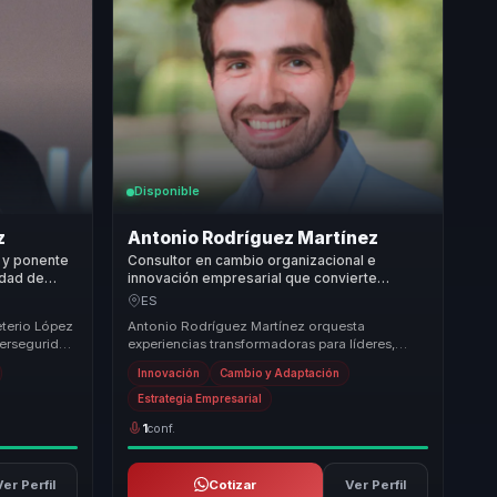
Disponible
z
Antonio Rodríguez Martínez
o y ponente
Consultor en cambio organizacional e
idad de
innovación empresarial que convierte
mpresas.
motivación y cambio en alineación, iniciativa y
ES
crecimiento para equipos.
terio López
Antonio Rodríguez Martínez orquesta
berseguridad
experiencias transformadoras para líderes,
tiendo ...
directivos y responsables de equipos,
Innovación
Cambio y Adaptación
permitiéndoles dejar...
Estrategia Empresarial
1
conf.
Ver Perfil
Cotizar
Ver Perfil