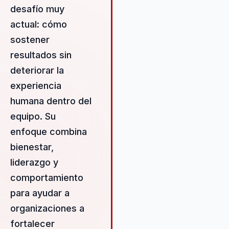
desafío muy
desalineación y construir un
liderazgo estratégico y
actual: cómo
cohesionado. Su enfoque se 
sostener
en la integración de liderazgo,
resultados sin
talento y cultura organizacional
asegurando que cada miembr
deteriorar la
del equipo se sienta valorado 
experiencia
empoderado para contribuir al
humana dentro del
éxito colectivo. Elena utiliza un
metodología que combina la
equipo. Su
ciencia del comportamiento c
enfoque combina
prácticas de bienestar modern
bienestar,
creando un entorno donde los
equipos pueden florecer. Su
liderazgo y
capacidad para identificar y
comportamiento
abordar las barreras internas 
para ayudar a
impiden el crecimiento es lo q
organizaciones a
distingue en su campo. Al trab
con Elena, las organizaciones 
fortalecer