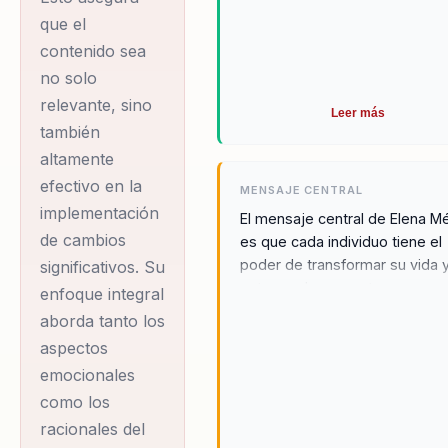
que el
superar barreras
contenido sea
internas y alcanzar
no solo
niveles más altos de
relevante, sino
éxito personal y
Leer más
también
profesional. Su
altamente
metodología única
efectivo en la
MENSAJE CENTRAL
fusiona la sabiduría
implementación
El mensaje central de Elena M
ancestral con
de cambios
es que cada individuo tiene el
prácticas modernas
poder de transformar su vida 
significativos. Su
de bienestar,
entorno al reconectar con su
enfoque integral
esencia y propósito. Al liberar
proporcionando un
aborda tanto los
creencias limitantes y juicios, 
camino claro hacia la
aspectos
personas pueden vivir en plen
autorrealización y el
emocionales
y crear un impacto positivo en 
como los
éxito sostenible.
mundo. Elena cree firmement
que el autoconocimiento y la
racionales del