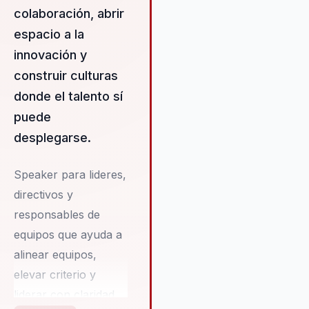
solo mejoran su rendimiento, 
colaboración, abrir
que también desarrollan una
espacio a la
cultura de innovación y
colaboración que perdura en e
innovación y
tiempo. Su enfoque está dise
construir culturas
para ser tanto inspirador com
donde el talento sí
práctico, proporcionando a los
participantes herramientas
puede
concretas para aplicar en sus
desplegarse.
roles diarios. Esto asegura que
impacto de sus conferencias 
Speaker para lideres,
duradero, promoviendo un ca
directivos y
real en la mentalidad y el
comportamiento de los equipo
responsables de
Elena Mérida no solo transfor
equipos que ayuda a
organizaciones, sino que tamb
alinear equipos,
empodera a cada individuo pa
que se convierta en un agente
elevar criterio y
cambio dentro de su entorno.
liderar con claridad