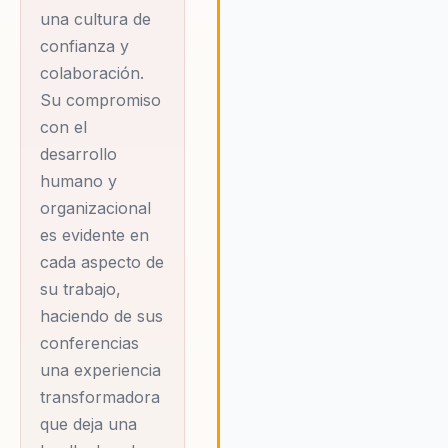
también en las
colectiva.
una cultura de
culturas
confianza y
organizacionales que
colaboración.
buscan evolucionar
Su compromiso
hacia un entorno
con el
más consciente y
desarrollo
colaborativo. Las
humano y
organizaciones que
organizacional
han trabajado con
es evidente en
Elena han
cada aspecto de
su trabajo,
experimentado
haciendo de sus
mejoras significativas
conferencias
en la cohesión y el
una experiencia
rendimiento de sus
transformadora
equipos, lo que
que deja una
demuestra el poder