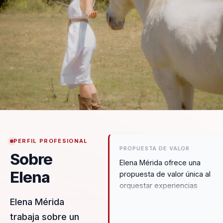
PERFIL PROFESIONAL
PROPUESTA DE VALOR
Sobre
Elena Mérida ofrece una
Elena
propuesta de valor única al
orquestar experiencias
transformadoras que permiten
Elena Mérida
líderes, directivos y responsa
trabaja sobre un
de equipos dejar atrás la