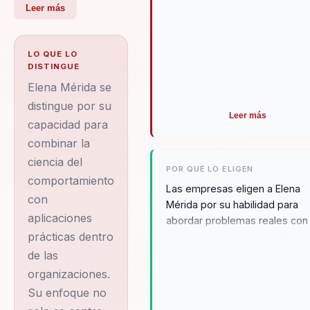
en contextos
Leer más
complejos. Integra
neurociencia y
LO QUE LO
comportamiento en
DISTINGUE
decisiones practicas.
Elena Mérida se
Su diferencial:
distingue por su
Leer más
capacidad para
combina ciencia del
combinar la
comportamiento con
ciencia del
aplicacion practica
POR QUÉ LO ELIGEN
comportamiento
para organizaciones.
Las empresas eligen a Elena
con
Mérida por su habilidad para
Como mentora de la
aplicaciones
abordar problemas reales con
Nueva Conciencia,
prácticas dentro
soluciones prácticas y efectiva
Elena Mérida ha
Su enfoque en el desarrollo
de las
dedicado su carrera
humano y organizacional desd
organizaciones.
ser permite a las organizacion
a explorar y enseñar
Su enfoque no
superar barreras internas y
la interconexión