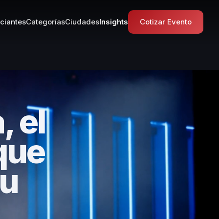
ciantes
Categorías
Ciudades
Insights
Cotizar Evento
, el
que
tu