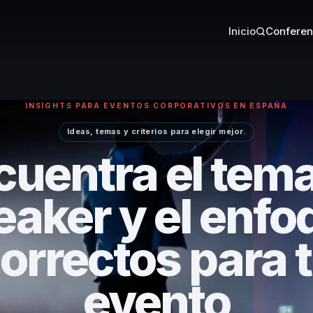
Inicio
Conferen
INSIGHTS PARA EVENTOS CORPORATIVOS EN ESPAÑA
Ideas, temas y criterios para elegir mejor.
uentra el tema
eaker y el enfo
orrectos para 
evento