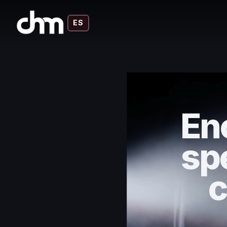
ES
Enc
sp
c