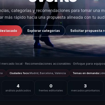
ncias, categorías y recomendaciones para tomar una me
ar más rápido hacia una propuesta alineada con tu audi
 destacado
Explorar categorías
Solicitar propuesta
 mercado local · Recomendaciones accionables · Enfoque para equipos
mo
Ciudades foco:
Madrid, Barcelona, Valencia
Temas en demanda:
Lide
4
0
3
análisis publicados
frentes editoriales
mercados prioritarios