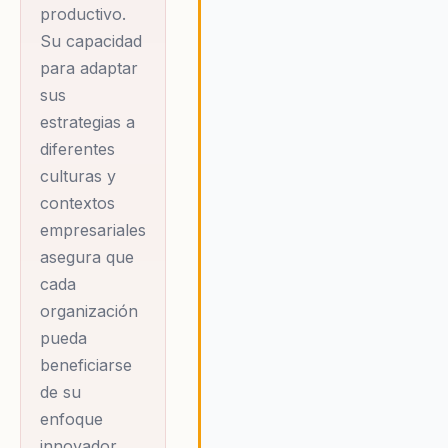
productivo.
elemento
Su capacidad
estratégico
para adaptar
esencial. Sus
sus
publicaciones
estrategias a
abordan cómo las
diferentes
empresas pueden
culturas y
integrar la salud en
contextos
su estrategia
empresariales
general para
asegura que
cada
fomentar un
organización
entorno de trabajo
pueda
más productivo y
beneficiarse
sostenible. Steven
de su
ha trabajado con
enfoque
empresas de
innovador.