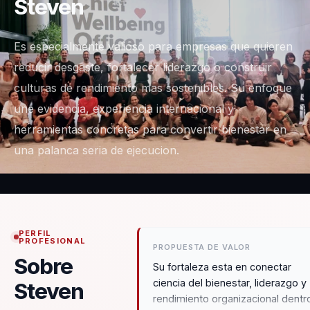
Steven
Es especialmente valioso para empresas que quieren
reducir desgaste, fortalecer liderazgo o construir
culturas de rendimiento mas sostenibles. Su enfoque
une evidencia, experiencia internacional y
herramientas concretas para convertir bienestar en
una palanca seria de ejecucion.
PERFIL
PROFESIONAL
PROPUESTA DE VALOR
Sobre
Su fortaleza esta en conectar
ciencia del bienestar, liderazgo y
Steven
rendimiento organizacional dentr