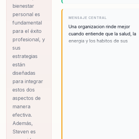
bienestar
de bienestar y
personal es
garantizar
MENSAJE CENTRAL
fundamental
resultados
Una organizacion rinde mejor
para el éxito
medibles. Su
cuando entiende que la salud, la
profesional, y
energia y los habitos de sus
enfoque combina
sus
lideres y equipos no son un extra
técnicas de élite
sino parte de su estrategia.
estrategias
deportiva con
están
prácticas
diseñadas
ejecutivas,
para integrar
creando un puente
estos dos
entre el
aspectos de
rendimiento físico
manera
y profesional. Esto
efectiva.
Además,
no solo mejora la
Steven es
salud individual,