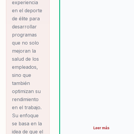
experiencia
Steven ha
en el deporte
de élite para
impartido
desarrollar
conferencias en
programas
prestigiosas
que no solo
escuelas de
mejoran la
negocios como
salud de los
IESE, IMD y
empleados,
CEIBS, y ha
sino que
formado a más de
también
10,000 líderes en
optimizan su
Universitas
rendimiento
Telefónica,
en el trabajo.
demostrando su
Su enfoque
habilidad para
se basa en la
Leer más
escalar programas
idea de que el