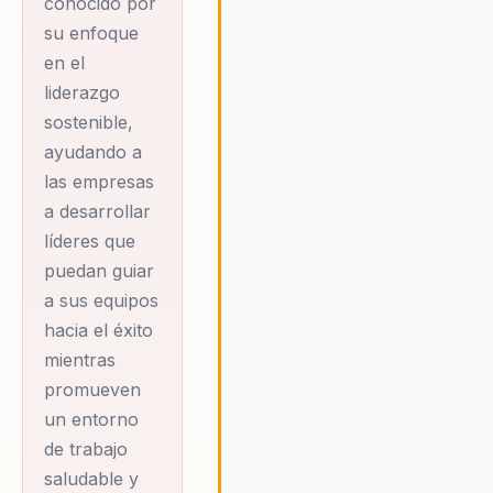
conocido por
sino que también
su enfoque
impulsa la
en el
productividad y la
liderazgo
sostenibilidad
sostenible,
organizacional.
ayudando a
las empresas
Como autor de
a desarrollar
una trilogía de
líderes que
libros que se han
puedan guiar
convertido en
a sus equipos
referencia
hacia el éxito
obligatoria para
mientras
promueven
líderes, Steven
un entorno
entiende que el
de trabajo
bienestar
saludable y
corporativo es un