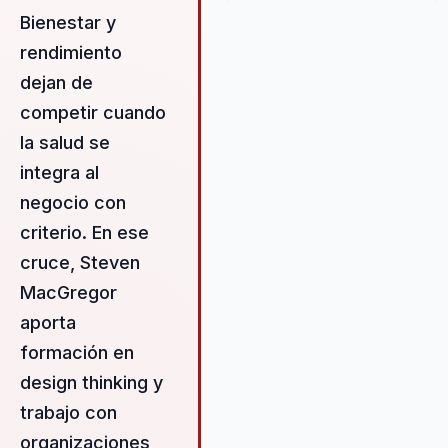
de una propuesta muy aterrizada
Bienestar y
al negocio. Traduce salud fisica y
rendimiento
mental a decisiones practicas
sobre energia, foco, productivid
dejan de
y sostenibilidad del equipo en
competir cuando
contextos exigentes.
la salud se
integra al
negocio con
criterio. En ese
cruce, Steven
MacGregor
aporta
formación en
design thinking y
trabajo con
organizaciones