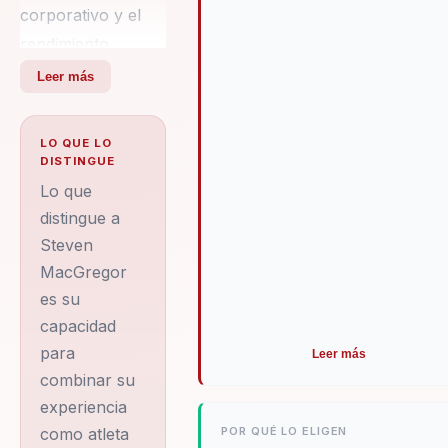
corporativo y el
rendimiento
organizacional,
Leer más
con una
trayectoria que lo
LO QUE LO
ha posicionado
DISTINGUE
como una
Lo que
autoridad en su
distingue a
Steven
campo. Con una
MacGregor
sólida formación
es su
académica en
capacidad
Design Thinking de
para
Leer más
la Universidad de
combinar su
Strathclyde y
experiencia
experiencia en
POR QUÉ LO ELIGEN
como atleta