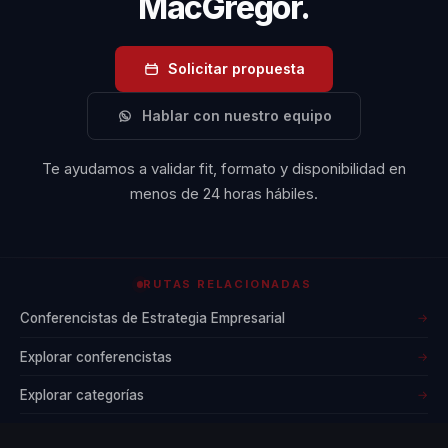
MacGregor.
y adaptar sus
metodologías a
diferentes
Solicitar propuesta
contextos
culturales lo
Hablar con nuestro equipo
convierte en un
Te ayudamos a validar fit, formato y disponibilidad en
conferencista
menos de 24 horas hábiles.
único en su
campo. A través
de su trabajo,
RUTAS RELACIONADAS
Steven continúa
inspirando a
Conferencistas de Estrategia Empresarial
→
líderes y
Explorar conferencistas
→
organizaciones a
Explorar categorías
→
adoptar un
enfoque más