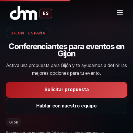
ES
GIJÓN · ESPAÑA
Conferenciantes para eventos en
Gijón
Activa una propuesta para Gijón y te ayudamos a definir las
mejores opciones para tu evento.
Solicitar propuesta
Hablar con nuestro equipo
Gijón
Respuesta en menos de 24 horas
•
sin compromiso