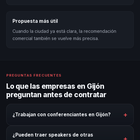
Propuesta más útil
Cuando la ciudad ya está clara, la recomendación
comercial también se vuelve más precisa.
PREGUNTAS FRECUENTES
Lo que las empresas en Gijón
preguntan antes de contratar
+
¿Trabajan con conferenciantes en Gijón?
Sí. Nuestro directorio incluye conferenciantes
¿Pueden traer speakers de otras
disponibles para eventos en Gijón. Coordinamos
+