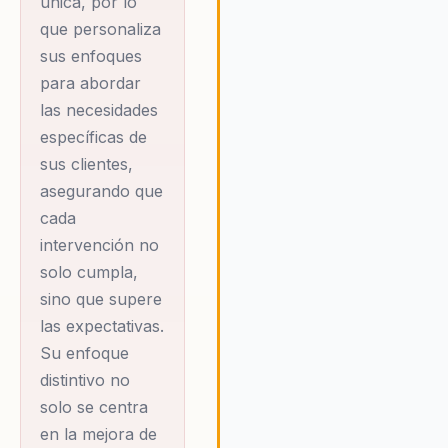
única, por lo
prácticas y estrategias basad
que personaliza
en la neurociencia que permit
sus enfoques
las organizaciones transforma
para abordar
comunicación en una poderos
herramienta de liderazgo. Este
las necesidades
enfoque no solo mejora la
específicas de
efectividad comunicativa, sino
sus clientes,
también empodera a los líder
asegurando que
para que inspiren y motiven a 
cada
equipos hacia el éxito.
intervención no
solo cumpla,
sino que supere
las expectativas.
Su enfoque
distintivo no
solo se centra
en la mejora de