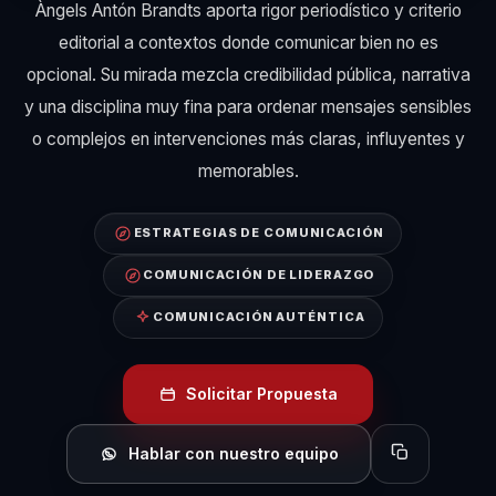
Àngels Antón Brandts aporta rigor periodístico y criterio
editorial a contextos donde comunicar bien no es
opcional. Su mirada mezcla credibilidad pública, narrativa
y una disciplina muy fina para ordenar mensajes sensibles
o complejos en intervenciones más claras, influyentes y
memorables.
ESTRATEGIAS DE COMUNICACIÓN
COMUNICACIÓN DE LIDERAZGO
COMUNICACIÓN AUTÉNTICA
Solicitar Propuesta
Hablar con nuestro equipo
Copiar perfil