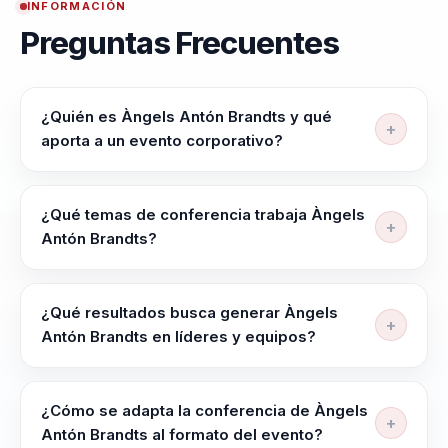
INFORMACIÓN
Preguntas Frecuentes
¿Quién es Àngels Antón Brandts y qué
aporta a un evento corporativo?
Àngels Antón Brandts ayuda a lideres, portavoces,
equipos comerciales y organizaciones que necesitan
¿Qué temas de conferencia trabaja Àngels
comunicar con impacto a hacer mensajes complejos
Antón Brandts?
mas claros, influyentes y memorables para
Àngels Antón Brandts trabaja temas como Estrategias
audiencias clave. Estrategias de Comunicación y
de Comunicación, Comunicación de Liderazgo,
Comunicación de Liderazgo para equipos
¿Qué resultados busca generar Àngels
Comunicación Auténtica, Liderazgo Auténtico,
comerciales y de atencion al cliente
Antón Brandts en líderes y equipos?
Neurociencia en Comunicación y Reputación
Àngels Antón Brandts busca dejar más claridad para
Corporativa.
decidir bajo presión, mejor coordinación entre líderes
¿Cómo se adapta la conferencia de Àngels
y equipos y una conversación útil que se pueda
Antón Brandts al formato del evento?