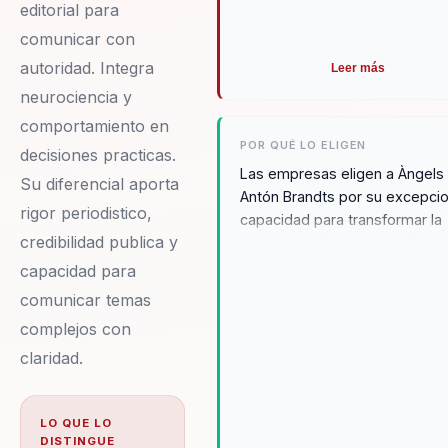
editorial para
comunicar con
autoridad. Integra
Leer más
neurociencia y
comportamiento en
POR QUÉ LO ELIGEN
decisiones practicas.
Las empresas eligen a Àngels
Su diferencial aporta
Antón Brandts por su excepcio
rigor periodistico,
capacidad para transformar la
credibilidad publica y
comunicación empresarial en 
herramienta de liderazgo
capacidad para
auténtico y efectivo. Sus clien
comunicar temas
valoran profundamente su
complejos con
enfoque en la autenticidad y e
claridad.
rigor periodístico, así como su
habilidad para integrar la
neurociencia y el comportami
LO QUE LO
humano en decisiones práctic
DISTINGUE