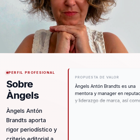
PERFIL PROFESIONAL
PROPUESTA DE VALOR
Sobre
Àngels Antón Brandts es una
Àngels
mentora y manager en reputa
y liderazgo de marca, así com
una conferenciante y formado
Àngels Antón
en comunicación, marca perso
Brandts aporta
y autenticidad comunicativa. 
rigor periodístico y
un enfoque en la alegría,
autenticidad, comunicación,
criterio editorial a