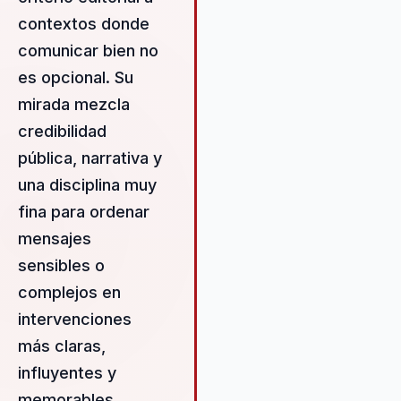
evolución, fortalezas, identida
contextos donde
libertad, liderazgo, marca
comunicar bien no
personal, talento y verdad, Àn
ha transformado su vida desd
es opcional. Su
ser una niña tímida y prudente
mirada mezcla
convertirse en una destacada
credibilidad
profesional de la comunicación
experiencia de 9 años como
pública, narrativa y
periodista en radio (RNE), pre
una disciplina muy
escrita (La Mañana) y agencia
fina para ordenar
noticias (ACN) le ha proporci
una base sólida en el rigor
mensajes
periodístico. Posteriormente,
sensibles o
trabajó durante 8 años en el
complejos en
departamento de comunicaci
intervenciones
de una institución pública
(Diputación de Lleida), donde
más claras,
organizó ruedas de prensa,
influyentes y
eventos y acompañó a político
memorables.