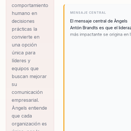
comportamiento
humano en
MENSAJE CENTRAL
decisiones
El mensaje central de Àngels
Antón Brandts es que el lider
prácticas la
más impactante se origina en 
convierte en
autenticidad. A través de la
una opción
comunicación auténtica, los
única para
líderes y equipos pueden mej
líderes y
su reputación y coherencia de
marca, generando un impacto
equipos que
positivo y duradero en la cultu
buscan mejorar
organizacional. Àngels cree
su
firmemente que la autenticida
comunicación
solo fortalece la confianza int
empresarial.
y externa, sino que también c
Àngels entiende
un entorno donde la innovació
la colaboración pueden prospe
que cada
Su enfoque se centra en
organización es
proporcionar herramientas