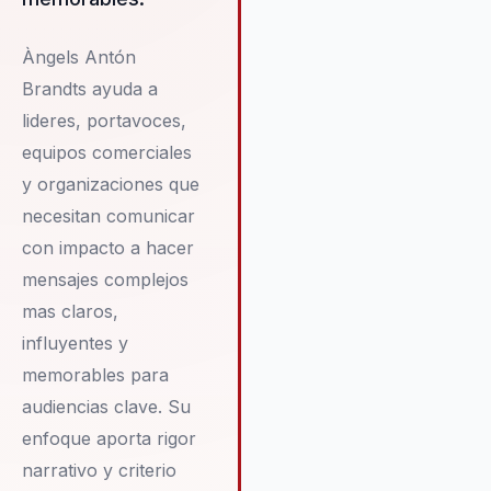
desarrollando una comprensió
profunda de la comunicación
estratégica en entornos
Àngels Antón
complejos. Àngels ofrece un
Brandts ayuda a
enfoque único que combina
lideres, portavoces,
autenticidad y rigor, ayudando
equipos comerciales
las organizaciones a mejorar 
reputación y coherencia de ma
y organizaciones que
necesitan comunicar
con impacto a hacer
mensajes complejos
mas claros,
influyentes y
memorables para
audiencias clave. Su
enfoque aporta rigor
narrativo y criterio