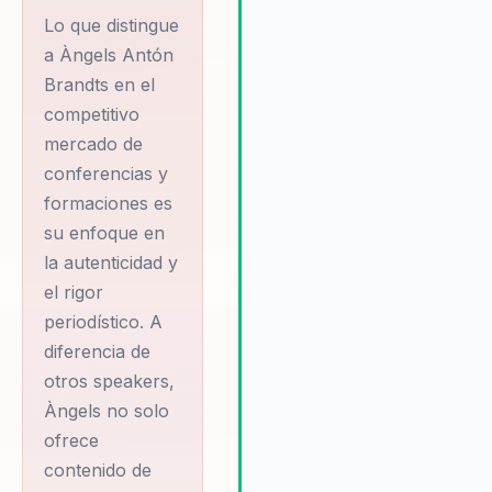
Àngels ha demostrado ser un
Lo que distingue
opción confiable para mejorar 
reputación y coherencia de ma
a Àngels Antón
generando un impacto positiv
Brandts en el
duradero en la cultura
competitivo
organizacional. Su enfoque
mercado de
personalizado y su compromi
conferencias y
con la excelencia aseguran qu
formaciones es
cada intervención no solo cum
con las expectativas, sino que
su enfoque en
también inspire a los líderes y
la autenticidad y
equipos a alcanzar nuevos niv
el rigor
de efectividad comunicativa. 
periodístico. A
organizaciones que han traba
diferencia de
con Àngels destacan su habili
otros speakers,
para crear un entorno de
confianza y colaboración, dond
Àngels no solo
innovación y la creatividad pu
ofrece
prosperar.
contenido de