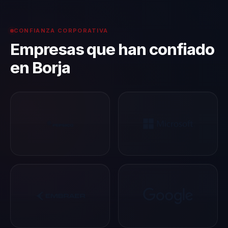
aplicar de
p
inmediato. ¡Una
m
experiencia
a
CONFIANZA CORPORATIVA
inolvidable!
c
Empresas que han confiado
e
en Borja
u
m
d
c
p
e