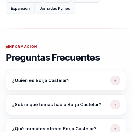
Expansion
Jornadas Pymes
INFORMACIÓN
Preguntas Frecuentes
¿Quién es Borja Castelar?
Borja Castelar es exdirector de LinkedIn para
Latinoamérica, autor bestseller y conferenciante
¿Sobre qué temas habla Borja Castelar?
internacional sobre inteligencia artificial, Power Skills,
liderazgo, ventas y futuro del trabajo.
Sus temas principales incluyen inteligencia artificial,
Power Skills, liderazgo, futuro del trabajo, talento,
¿Qué formatos ofrece Borja Castelar?