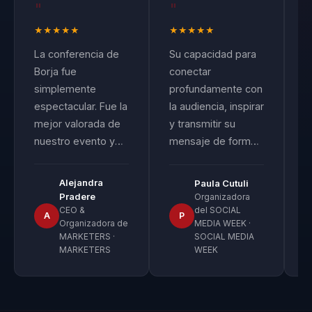
"
"
★
★
★
★
★
★
★
★
★
★
La conferencia de
Su capacidad para
C
Borja fue
conectar
p
simplemente
profundamente con
c
espectacular. Fue la
la audiencia, inspirar
C
mejor valorada de
y transmitir su
a
nuestro evento y
mensaje de forma
c
logró transmitir un
tan auténtica nos
i
nivel de energía e
dejó impactados.
p
Alejandra
Paula Cutuli
inspiración que
Fue tan bien
d
Pradere
Organizadora
pocos habían
CEO &
valorado que
del SOCIAL
a
A
P
Organizadora de
MEDIA WEEK ·
experimentado
rompimos nuestra
i
MARKETERS ·
SOCIAL MEDIA
antes. Nos dejó
regla de no repetir
A
MARKETERS
WEEK
motivados y con
speakers y lo
d
herramientas
contratamos por
e
prácticas para
segunda vez.
p