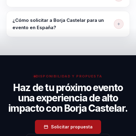
ventas consultivas, persuasión y comunicación.
Ofrece conferencias corporativas, talleres,
masterclasses y sesiones virtuales adaptables al
¿Cómo solicitar a Borja Castelar para un
objetivo y a la audiencia.
evento en España?
Envía la fecha, audiencia y objetivo del evento para
que el equipo local revise encaje, formato y
disponibilidad del conferenciante.
DISPONIBILIDAD Y PROPUESTA
Haz de tu próximo evento
una experiencia de alto
impacto con Borja Castelar.
Solicitar propuesta