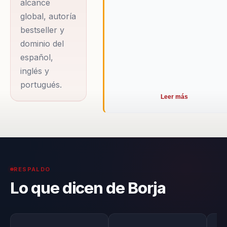
alcance
global, autoría
bestseller y
dominio del
español,
inglés y
portugués.
Leer más
RESPALDO
Lo que dicen de Borja