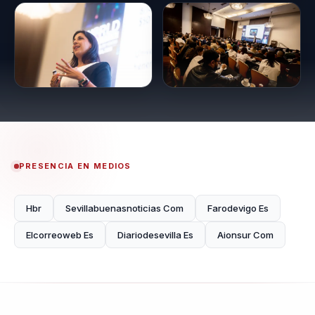
PRESENCIA EN MEDIOS
Hbr
Sevillabuenasnoticias Com
Farodevigo Es
Elcorreoweb Es
Diariodesevilla Es
Aionsur Com