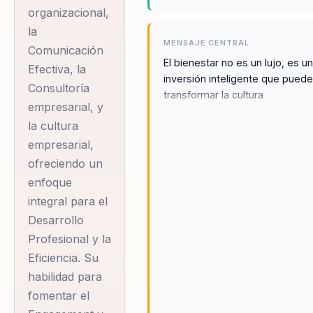
organizacional,
la
MENSAJE CENTRAL
Comunicación
El bienestar no es un lujo, es u
Efectiva, la
inversión inteligente que pued
Consultoría
transformar la cultura
empresarial, y
organizacional y convertir el
la cultura
estrés en un motor de
productividad y compromiso.
empresarial,
Gemma Ramírez cree firmeme
ofreciendo un
que el bienestar debe ser una
enfoque
prioridad estratégica para
integral para el
cualquier organización que bu
Desarrollo
prosperar en el entorno
Profesional y la
competitivo actual. A través de
Método CLICK®, Gemma
Eficiencia. Su
demuestra que es posible logr
habilidad para
un equilibrio entre el bienestar
fomentar el
los empleados y la rentabilidad