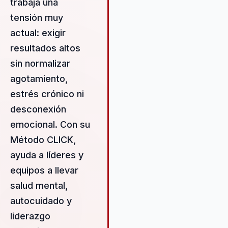
trabaja una
burnout y la sobrecarga deteri
tensión muy
compromiso y desempeño. Su
trabajo conecta salud mental,
actual: exigir
productividad, liderazgo
resultados altos
consciente y el Método CLICK
sin normalizar
para ayudar a empresas que
necesitan reducir desgaste,
agotamiento,
fortalecer bienestar y construir
estrés crónico ni
una cultura más sostenible. Por
desconexión
eso funciona especialmente bi
en foros de liderazgo, persona
emocional. Con su
cultura y bienestar laboral, don
Método CLICK,
la audiencia necesita herramien
ayuda a líderes y
aplicables para rendir mejor sin
romper a los equipos en el inte
equipos a llevar
salud mental,
autocuidado y
liderazgo