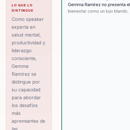
Gemma Ramírez no presenta e
LO QUE LO
DISTINGUE
bienestar como un lujo blando,
sino como una palanca real par
Como speaker
productividad, engagement y
experta en
sostenibilidad cultural. Ayuda a
salud mental,
líderes y equipos entiendan me
productividad y
el impacto del estrés, desarrol
liderazgo
inteligencia emocional y adopt
prácticas concretas para trabaj
consciente,
con más foco y menos desgast
Gemma
Su autoridad se refuerza con s
Ramírez se
trabajo en liderazgo consciente
distingue por
con la claridad metodológica d
su capacidad
su Método CLICK.
para abordar
los desafíos
más
apremiantes de
las