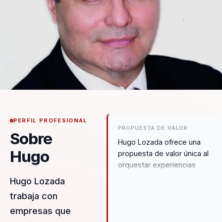
PERFIL PROFESIONAL
PROPUESTA DE VALOR
Sobre
Hugo Lozada ofrece una
Hugo
propuesta de valor única al
orquestar experiencias
transformadoras que permiten
Hugo Lozada
líderes, directivos y responsa
trabaja con
de equipos dejar atrás las
empresas que
limitaciones de equipos
desalineados. Su enfoque se