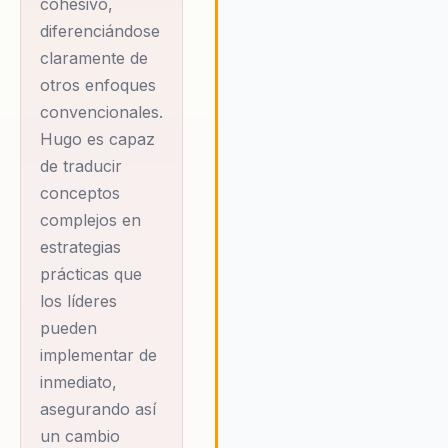
cohesivo,
cognitiva, Hugo ofrece un enf
diferenciándose
único que transforma el lidera
claramente de
organizacional, mejorando la
comunicación, la cohesión y el
otros enfoques
rendimiento del equipo. Su
convencionales.
metodología se centra en el
Hugo es capaz
desarrollo del talento humano,
de traducir
ayudando a los líderes a descu
conceptos
y aprovechar el potencial de s
equipos. Hugo cree firmement
complejos en
que un liderazgo basado en la
estrategias
ciencia y la práctica no solo
prácticas que
mejora el rendimiento
los líderes
organizacional, sino que tambi
pueden
crea un ambiente de trabajo 
implementar de
saludable y cohesivo. Su enfo
integral y personalizado asegu
inmediato,
que las organizaciones pueda
asegurando así
enfrentar los desafíos del
un cambio