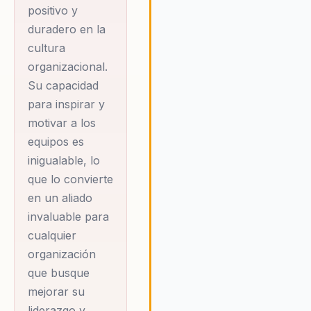
liderazgo moderno con confia
positivo y
y eficacia, alcanzando así sus
duradero en la
objetivos estratégicos de man
cultura
más eficiente y sostenible.
organizacional.
Su capacidad
para inspirar y
motivar a los
equipos es
inigualable, lo
que lo convierte
en un aliado
invaluable para
cualquier
organización
que busque
mejorar su
liderazgo y