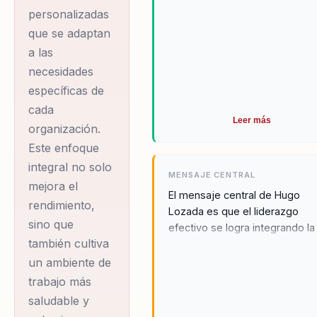
personalizadas
que se adaptan
a las
necesidades
específicas de
cada
Leer más
organización.
Este enfoque
integral no solo
MENSAJE CENTRAL
mejora el
El mensaje central de Hugo
rendimiento,
Lozada es que el liderazgo
sino que
efectivo se logra integrando la
también cultiva
ciencia del comportamiento c
estrategias prácticas, permiti
un ambiente de
a las organizaciones alcanzar 
trabajo más
máximo potencial. Al combinar 
saludable y
neurociencia y la psicología