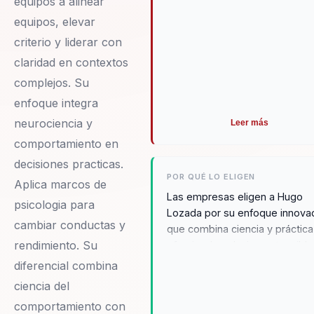
equipos a alinear
equipos, elevar
criterio y liderar con
claridad en contextos
complejos. Su
enfoque integra
neurociencia y
Leer más
comportamiento en
decisiones practicas.
POR QUÉ LO ELIGEN
Aplica marcos de
Las empresas eligen a Hugo
psicologia para
Lozada por su enfoque innova
cambiar conductas y
que combina ciencia y práctica
rendimiento. Su
ofreciendo soluciones tangible
problemas de liderazgo y
diferencial combina
cohesión de equipos. Su
ciencia del
capacidad para transformar la
comportamiento con
cultura organizacional y mejora