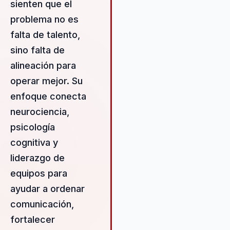
sienten que el
centra en construir un liderazg
problema no es
estratégico y cohesivo,
falta de talento,
fundamentado en la integració
la neurociencia, la psicología
sino falta de
cognitiva y el desarrollo del
alineación para
talento humano. A través de s
operar mejor. Su
conferencias y programas de
formación, Hugo proporciona a
enfoque conecta
líderes las herramientas
neurociencia,
necesarias para fomentar una
psicología
cultura organizacional basada 
el liderazgo efectivo, el talento
cognitiva y
la cohesión. Su metodología s
liderazgo de
centra en la aplicación práctic
equipos para
principios científicos, permitie
ayudar a ordenar
a las organizaciones mejorar l
comunicación interna, aumentar
comunicación,
motivación y el compromiso d
fortalecer
equipo, y alcanzar sus objetiv