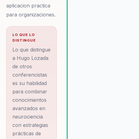
aplicacion practica
rendimiento de los equipos es
altamente valorada por líderes
para organizaciones.
directivos que buscan un camb
real y sostenible. Hugo se des
por su habilidad para identificar
LO QUE LO
DISTINGUE
necesidades específicas de c
organización y diseñar estrate
Lo que distingue
personalizadas que aborden e
a Hugo Lozada
desafíos de manera efectiva. 
de otros
enfoque basado en la
conferencistas
neurociencia y la psicología
es su habilidad
cognitiva le permite ofrecer
herramientas prácticas que los
para combinar
líderes pueden implementar p
conocimientos
mejorar la comunicación,
avanzados en
aumentar la motivación y fome
neurociencia
un entorno de trabajo más
con estrategias
cohesivo. Además, su experie
prácticas de
en salud mental le brinda una