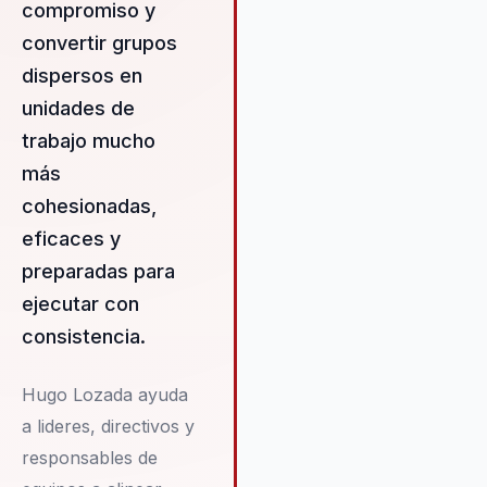
compromiso y
estratégicos de manera más
eficiente. Al trabajar con Hugo,
convertir grupos
organizaciones pueden espera
dispersos en
una transformación significativ
unidades de
su cultura y liderazgo, resulta
en un entorno de trabajo más
trabajo mucho
alineado y productivo.
más
cohesionadas,
eficaces y
preparadas para
ejecutar con
consistencia.
Hugo Lozada ayuda
a lideres, directivos y
responsables de