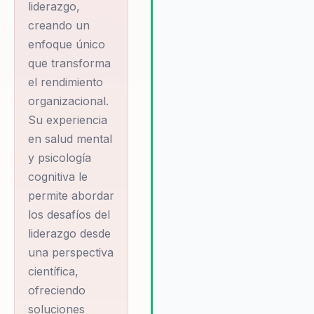
perspectiva única sobre el
liderazgo,
bienestar organizacional,
creando un
asegurando que las solucione
enfoque único
propuestas no solo sean
que transforma
efectivas, sino también
el rendimiento
sostenibles a largo plazo.
organizacional.
Su experiencia
en salud mental
y psicología
cognitiva le
permite abordar
los desafíos del
liderazgo desde
una perspectiva
científica,
ofreciendo
soluciones