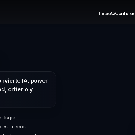
Inicio
Conferen
– Conferencist
n
onvierte IA, power
d, criterio y
n lugar
ales: menos