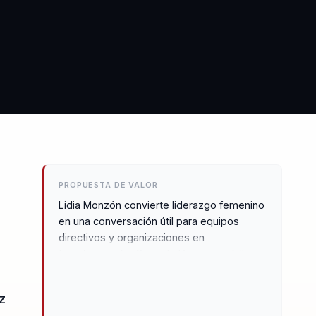
PROPUESTA DE VALOR
Lidia Monzón convierte liderazgo femenino
en una conversación útil para equipos
directivos y organizaciones en
transformación. Conecta IA, power skills e
inteligencia emocional sin caer en hype ni
discurso vacío. Funciona especialmente
z
bien en eventos de alto rendimiento,