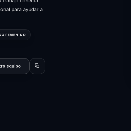
u trabajo conecta
ional para ayudar a
GO FEMENINO
tro equipo
Copiar perfil para compartir