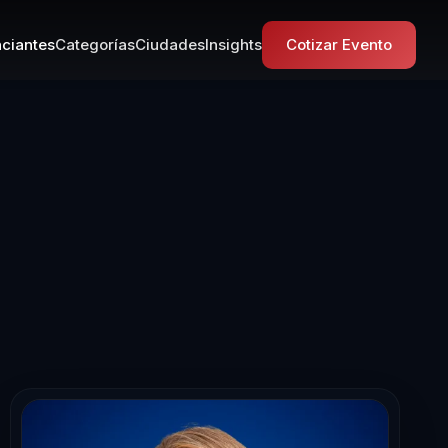
ciantes
Categorías
Ciudades
Insights
Cotizar Evento
a en Programac