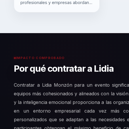
profesionales y empresas abordan
el liderazgo y la gestión de equipos.
Su enfoque se centra en el
desarrollo de competencias clave
como la comunicación efectiva, el
liderazgo con valores y el
emprendimiento, lo que ha permitido
que miles de personas alcancen su
máximo potencial tanto a nivel
IMPACTO COMPROBADO
profesional como personal.
Por qué contratar a Lidia
Contratar a Lidia Monzón para un evento signific
equipos más cohesionados y alineados con la visión
y la inteligencia emocional proporciona a las organ
en un entorno empresarial cada vez más comp
personalizados que se adaptan a las necesidades 
participantes obtengan el máximo beneficio de 