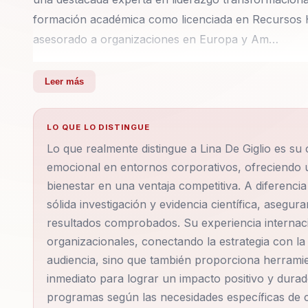
formación académica como licenciada en Recursos 
asesorado a organizaciones en Europa y Am…
Lina De Giglio es una destacada experta en liderazgo 
Leer más
una sólida formación académica como licenciada e
ha asesorado a organizaciones en Europa y América 
LO QUE LO DISTINGUE
productivas y centradas en el bienestar integral de
Lo que realmente distingue a Lina De Giglio es su 
variedad de temáticas esenciales para el éxito empres
emocional en entornos corporativos, ofreciendo u
emocional, la resiliencia y la productividad sostenibl
bienestar en una ventaja competitiva. A diferenci
conceptos de ciencia y propósito con la gestión e
sólida investigación y evidencia científica, asegu
trabajo híbrido como una ventaja competitiva.
resultados comprobados. Su experiencia internacio
organizacionales, conectando la estrategia con la 
Residiendo en España, Lina De Giglio ofrece sus con
audiencia, sino que también proporciona herrami
inmediato para lograr un impacto positivo y dura
profundamente con su audiencia en Iberoamérica. Es
programas según las necesidades específicas de c
transformacional y felicidad en el trabajo en la reg