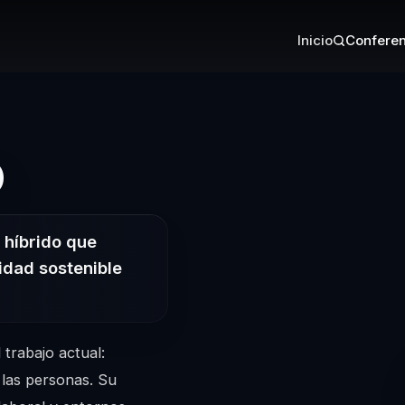
Inicio
Conferen
– Conferencist
o
o híbrido que
idad sostenible
 trabajo actual:
 las personas. Su