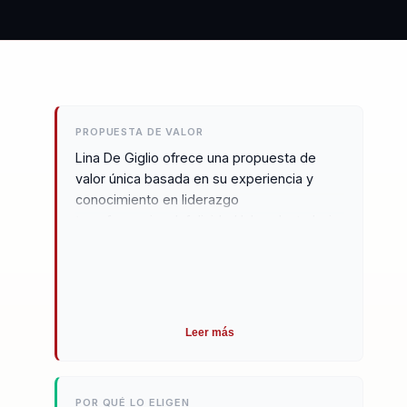
PROPUESTA DE VALOR
Lina De Giglio ofrece una propuesta de
valor única basada en su experiencia y
conocimiento en liderazgo
transformacional, felicidad laboral y trabajo
híbrido. Como licenciada en Recursos
Humanos con 25 años de trayectoria, ha
asesorado a empresas en Europa y
América Latina, ayudándolas a crear
culturas organizacionales más conscientes
Leer más
y productivas. Sus conferencias abordan
temas cruciales como el bienestar integral,
la gestión emocional, la resiliencia y la
POR QUÉ LO ELIGEN