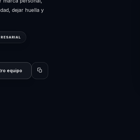
r marca personal,
ad, dejar huella y
RESARIAL
tro equipo
Copiar perfil para compartir