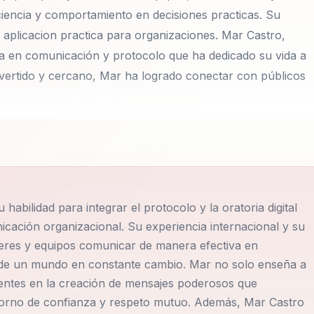
iencia y comportamiento en decisiones practicas. Su
 aplicacion practica para organizaciones. Mar Castro,
ta en comunicación y protocolo que ha dedicado su vida a
rovertido y cercano, Mar ha logrado conectar con públicos
tacada experta en comunicación y protocolo que ha
 Con un estilo extrovertido y cercano, Mar ha logrado
diendo a través de su habilidad para escuchar activamente
o en áreas como hablar en público, el elevator pitch y el
abilidad para integrar el protocolo y la oratoria digital
osos, destacándose en diversos ámbitos profesionales y
ación organizacional. Su experiencia internacional y su
deres y equipos comunicar de manera efectiva en
 de un mundo en constante cambio. Mar no solo enseña a
américa, colaborando en eventos virtuales y presenciales 
lientes en la creación de mensajes poderosos que
omiso con las tradiciones locales y su pasión por Galicia
orno de confianza y respeto mutuo. Además, Mar Castro