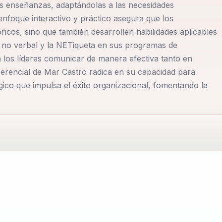
nde ha logrado integrar elementos culturales en sus
us enseñanzas, adaptándolas a las necesidades
enfoque interactivo y práctico asegura que los
endizaje de sus audiencias. Mar ofrece un abanico de
ricos, sino que también desarrollen habilidades aplicables
sus clientes, desde el desarrollo de marca personal hasta el
ón no verbal y la NETiqueta en sus programas de
acción sea memorable y efectiva.
a los líderes comunicar de manera efectiva tanto en
iferencial de Mar Castro radica en su capacidad para
emoción...
gico que impulsa el éxito organizacional, fomentando la