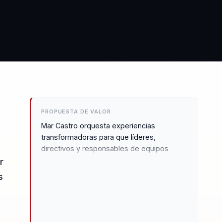
PROPUESTA DE VALOR
Mar Castro orquesta experiencias
transformadoras para que líderes,
directivos y responsables de equipos
dejen atrás la desalineación y construyan
r
un liderazgo estratégico y cohesionado. Su
s
enfoque se centra en el desarrollo del
liderazgo, el talento y la cultura
organizacional, generando confianza a
través de una comunicación efectiva y