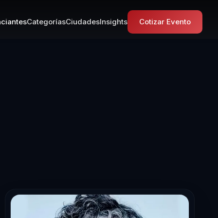
ciantes
Categorías
Ciudades
Insights
Cotizar Evento
 en Comunicaci