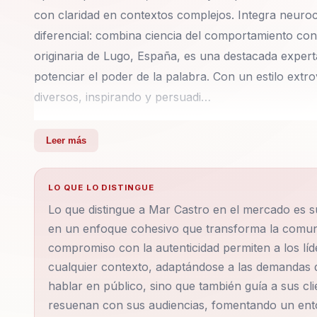
con claridad en contextos complejos. Integra neuroc
diferencial: combina ciencia del comportamiento con
originaria de Lugo, España, es una destacada exper
potenciar el poder de la palabra. Con un estilo ext
diversos, inspirando y persuadi…
Mar Castro, originaria de Lugo, España, es una des
Leer más
dedicado su vida a potenciar el poder de la palabra.
conectar con públicos diversos, inspirando y persua
LO QUE LO DISTINGUE
brindar consejos sabios y prácticos. Su enfoque únic
Lo que distingue a Mar Castro en el mercado es su h
protocolo ha transformado ideas en mensajes poder
en un enfoque cohesivo que transforma la comunic
académicos.
compromiso con la autenticidad permiten a los lí
cualquier contexto, adaptándose a las demandas
Desde 2018, Mar ha extendido su influencia a Latino
hablar en público, sino que también guía a sus c
países como Paraguay, Argentina y México. Su compr
resuenan con sus audiencias, fomentando un ent