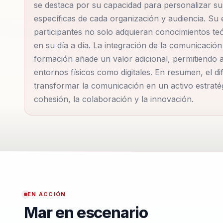
han encontrado un lugar especial en esta región, do
se destaca por su capacidad para personalizar s
específicas de cada organización y audiencia. Su 
presentaciones, enriqueciendo la experiencia de apr
participantes no solo adquieran conocimientos teó
servicios que potencian la presencia y liderazgo de 
en su día a día. La integración de la comunicaci
dominio de la NETiqueta, asegurando que cada inter
formación añade un valor adicional, permitiendo 
entornos físicos como digitales. En resumen, el d
Con su guía, los líderes aprenden a comunicar con 
transformar la comunicación en un activo estraté
cohesión, la colaboración y la innovación.
EN ACCIÓN
Mar en escenario