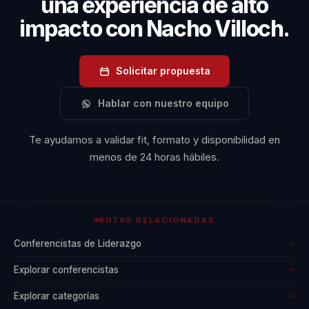
una experiencia de alto
reconocidas como
impacto con Nacho Villoch.
IESE, ESAD,
Columbia y
Solicitar propuesta
Georgetown. Su
perspectiva
Hablar con nuestro equipo
internacional se ve
potenciada por su
Te ayudamos a validar fit, formato y disponibilidad en
experiencia laboral
menos de 24 horas hábiles.
en cuatro
continentes,...
RUTAS RELACIONADAS
Conferencistas de Liderazgo
→
Explorar conferencistas
→
Explorar categorías
→