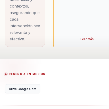
Liderazgo, Propósito,
contextos,
Reinvención
asegurando que
personal,
cada
sustentabilidad,
intervención sea
Talento 5.0,
relevante y
Transformación
efectiva.
Leer más
Organizacional
Nacho Villoch: Líder
en Innovación,
Sostenibilidad y
Transformación
PRESENCIA EN MEDIOS
Organizacional
Impulsando el Futuro
Drive Google Com
de la Innovación y
Sostenibilidad Ignacio
Villoch, más