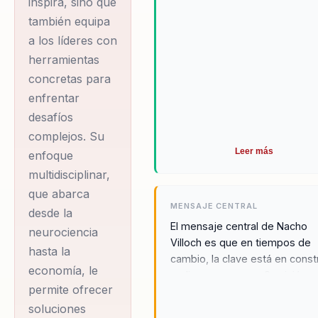
inspira, sino que
actuar para
también equipa
a los líderes con
prepararse a un
herramientas
futuro al que nos
concretas para
acercamos a
enfrentar
velocidad
desafíos
exponencial, para
complejos. Su
identificar
Leer más
enfoque
oportunidades.
multidisciplinar,
creativid…
que abarca
MENSAJE CENTRAL
desde la
Conferencista de alto
El mensaje central de Nacho
neurociencia
Villoch es que en tiempos de
impacto y eficacia
hasta la
cambio, la clave está en constr
demostrada para
economía, le
molinos, no muros. Su visión e
inspirar a las
permite ofrecer
inspirar a las organizaciones a
audiencias a
soluciones
abrazar el cambio y a diseñar 