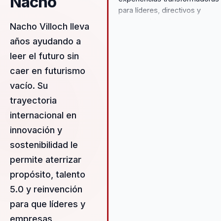
Nacho
para líderes, directivos y
responsables de equipos,
Nacho Villoch lleva
ayudándoles a dejar atrás
años ayudando a
estructuras desalineadas y
leer el futuro sin
construir un liderazgo estraté
y cohesionado. Su propuesta 
caer en futurismo
valor se centra en el desarroll
vacío. Su
talento y la cultura organizacio
trayectoria
utilizando su profundo
conocimiento de la neurocienc
internacional en
aplicada para facilitar cambios
innovación y
duraderos. A través de sus
sostenibilidad le
conferencias, Nacho ofrece u
enfoque integral que combina 
permite aterrizar
teoría con la práctica, permiti
propósito, talento
a los equipos no solo adaptars
5.0 y reinvención
cambio, sino también prosper
en él. Su capacidad para cone
para que líderes y
con las audiencias y traducir
empresas