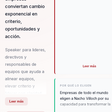
conceptos complejos en acci
conviertan cambio
concretas es lo que lo disting
exponencial en
como un conferencista de pri
nivel.
criterio,
oportunidades y
acción.
Speaker para lideres,
directivos y
responsables de
Leer más
equipos que ayuda a
alinear equipos,
elevar criterio y
POR QUÉ LO ELIGEN
Empresas de todo el mundo
liderar con claridad
eligen a Nacho Villoch por su
en contextos
Leer más
capacidad para transformar la
complejos. Integra
cultura organizacional y fomen