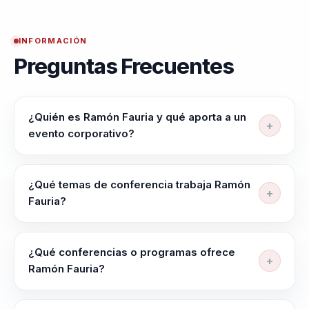
INFORMACIÓN
Preguntas Frecuentes
¿Quién es Ramón Fauria y qué aporta a un
evento corporativo?
Ramón Fauria ayuda a lideres, directivos y
responsables de equipos a alinear equipos, elevar
¿Qué temas de conferencia trabaja Ramón
criterio y liderar con claridad en contextos complejos.
Fauria?
Su enfoque integra neurociencia y comportamiento
Ramón Fauria trabaja temas como Liderazgo
en decisiones practicas.
Transformacional, Comunicación Efectiva,
¿Qué conferencias o programas ofrece
Optimización del Talento, Neurociencia Aplicada,
Ramón Fauria?
Mentalismo Corporativo y Empoderamiento Personal.
Su oferta incluye programas como "El Arte del