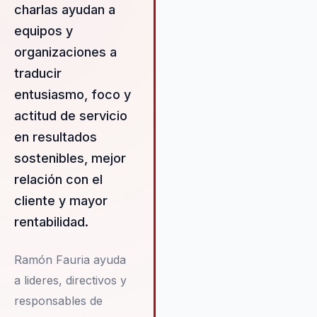
empoderamiento y desarrollo
charlas ayudan a
profesional. Descubre cómo
equipos y
optimizar tu potencial y
rentabilidad con Ramón Fauria.
organizaciones a
Ciencia, Emprendimiento, Éxit
traducir
Empresarial, Felicidad, Futuro,
entusiasmo, foco y
Liderazgo, Motivación, Tecnol
actitud de servicio
«Ramón Fauria, destacado en
ventas, formación y comunicac
en resultados
transforma y empodera talent
sostenibles, mejor
organizaciones. Sus conferenc
relación con el
llenas de motivación e inspirac
promueven el compromiso,
cliente y mayor
efectividad y valor añadido,…
rentabilidad.
Ramón Fauria ayuda
a lideres, directivos y
responsables de