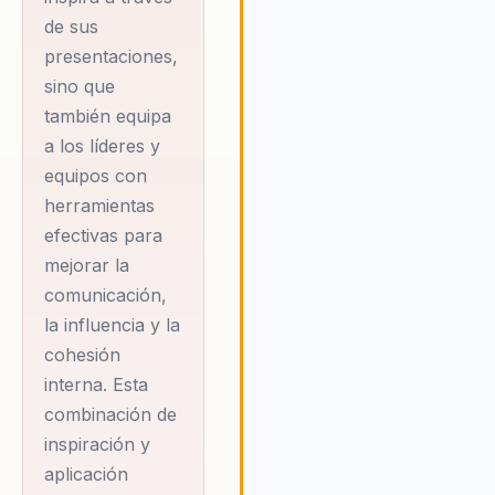
transformar la comunicación
de sus
dentro de las organizaciones,
presentaciones,
posible alcanzar un rendimien
sino que
excepcional y una cultura de é
también equipa
sostenible. Ramón enfatiza la
a los líderes y
importancia de la autoconcienc
el desarrollo personal como
equipos con
pilares para el liderazgo efect
herramientas
la cohesión del equipo. A trav
efectivas para
de sus conferencias, ofrece a 
mejorar la
organizaciones las herramient
comunicación,
necesarias para fomentar un
la influencia y la
entorno de trabajo colaborativ
motivador, donde cada miemb
cohesión
del equipo se sienta valorado 
interna. Esta
comprometido con los objetiv
combinación de
comunes.
inspiración y
aplicación