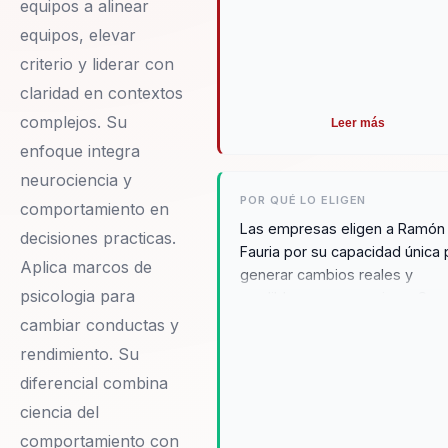
equipos a alinear
equipos, elevar
criterio y liderar con
claridad en contextos
complejos. Su
Leer más
enfoque integra
neurociencia y
POR QUÉ LO ELIGEN
comportamiento en
Las empresas eligen a Ramón
decisiones practicas.
Fauria por su capacidad única 
Aplica marcos de
generar cambios reales y
psicologia para
medibles en sus equipos. Su
enfoque en la comunicación
cambiar conductas y
efectiva y el empoderamiento
rendimiento. Su
personal permite a las
diferencial combina
organizaciones superar desaf
ciencia del
comunes y alcanzar nuevos
niveles de éxito. Testimonios 
comportamiento con