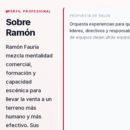
PERFIL PROFESIONAL
PROPUESTA DE VALOR
Sobre
Orquesta experiencias para q
Ramón
lideres, directivos y responsa
de equipos dejen atrás equip
desalineados y construyan
Ramón Fauria
liderazgo estrategico y cohes
mezcla mentalidad
desde liderazgo, talento y cult
comercial,
organizacional. Ramón Fauria,
experto en ventas, formación 
formación y
comunicación, transforma tale
capacidad
y empresas mediante
escénica para
conferencias inspiradoras. Su
enfoque en motivación,
llevar la venta a un
empoderamiento y efectivida
terreno más
genera cambios singulares,
humano y más
compromiso y valor añadido,
posicionándolo como líder en
efectivo. Sus