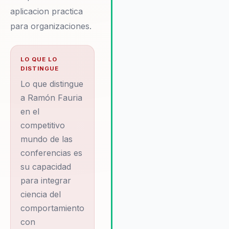
clientes destacan cómo sus
aplicacion practica
conferencias han mejorado la
para organizaciones.
cohesión del equipo, aument
la motivación y facilitado la
implementación de cambios
LO QUE LO
estratégicos. Además, la
DISTINGUE
integración de técnicas de
Lo que distingue
neurociencia aplicada y
a Ramón Fauria
mentalismo corporativo en su
en el
presentaciones ofrece a las
empresas una ventaja competi
competitivo
única, asegurando que los
mundo de las
cambios no solo sean
conferencias es
inspiradores, sino también
su capacidad
sostenibles a largo plazo.
para integrar
ciencia del
comportamiento
con