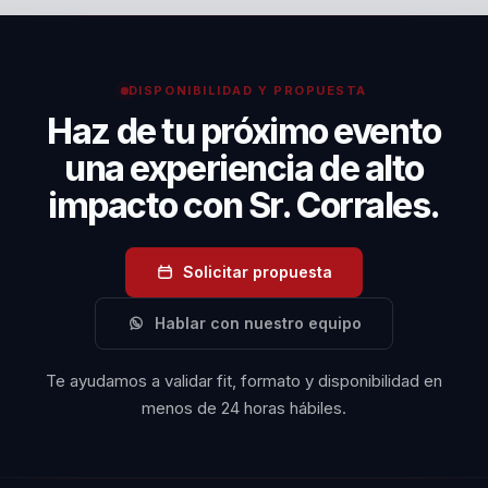
entretenimiento. Su enfoque en la motivación y el
desarrollo de habilidades directivas proporciona un
valor tangible para las organizaciones, mejorando la
DISPONIBILIDAD Y PROPUESTA
cohesión del equipo y fomentando un ambiente de
Haz de tu próximo evento
trabajo positivo.
una experiencia de alto
impacto con Sr. Corrales.
Solicitar propuesta
Hablar con nuestro equipo
Te ayudamos a validar fit, formato y disponibilidad en
menos de 24 horas hábiles.