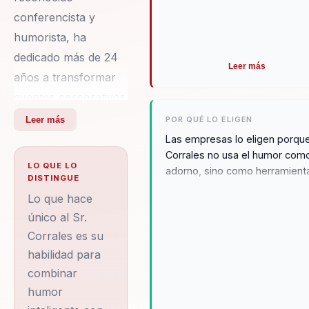
conferencista y
humorista, ha
dedicado más de 24
Leer más
años a transformar
eventos corporativos
en experiencias
Leer más
POR QUÉ LO ELIGEN
memorables. Su
Las empresas lo eligen porque
Corrales no usa el humor com
habilidad innata para
LO QUE LO
adorno, sino como herramient
combinar humor y
DISTINGUE
para abrir conversaciones que
motivación le ha
Lo que hace
otra forma entrarían con
permitido colaborar
único al Sr.
resistencia. Ayuda a que lider
comunicación y motivación se
Corrales es su
con empresas de
vuelvan más cercanos,
habilidad para
renombre como
participativos y recordables p
combinar
Banco SANTANDER,
la audiencia. Su credibilidad se
humor
THOMSON
refuerza con más de dos déc