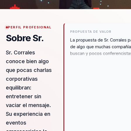
PERFIL PROFESIONAL
PROPUESTA DE VALOR
Sobre Sr.
La propuesta de Sr. Corrales p
de algo que muchas compañí
Sr. Corrales
buscan y pocos conferencista
logran equilibrar bien: generar
conoce bien algo
cercanía, energía y recordació
que pocas charlas
vaciar el mensaje de sustancia
corporativas
trabajo conecta humor, motiva
corporativa y habilidades
equilibran:
directivas para ayudar a equip
entretener sin
que necesitan mejorar actitud,
vaciar el mensaje.
comunicación y cohesión en
Su experiencia en
momentos donde el clima, la
presión o el cambio exigen un
eventos
conversación más humana y