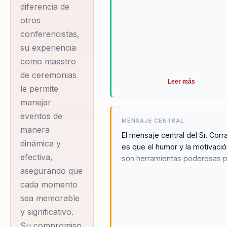
diferencia de
consumado,
otros
conocido por su
conferencistas,
capacidad para
su experiencia
mantener a la
como maestro
audiencia
de ceremonias
Leer más
comprometida y
le permite
entretenida, lo que
manejar
eventos de
resulta en un
MENSAJE CENTRAL
manera
ambiente dinámico y
El mensaje central del Sr. Corr
dinámica y
participativo. Su
es que el humor y la motivaci
efectiva,
son herramientas poderosas 
trayectoria incluye
el cambio positivo. Cree
asegurando que
colaboraciones con
firmemente que cada individu
cada momento
instituciones
tiene el potencial de transform
sea memorable
educativas de
su entorno a través de una act
y significativo.
positiva y una comunicación
prestigio, como el
Su compromiso