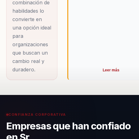
poderosa para la
combinación de
comunicación
habilidades lo
efectiva y el cambio
convierte en
positivo, permitiendo
una opción ideal
para
a los participantes
organizaciones
explorar nuevas
que buscan un
perspectivas y
cambio real y
descubrir su
duradero.
Leer más
verdadero potencial.
A lo largo de su
carrera, ha sido
reconocido por su
capacidad para
CONFIANZA CORPORATIVA
inspirar y motivar a
Empresas que han confiado
profesionales de
en Sr.
diversos sectores,