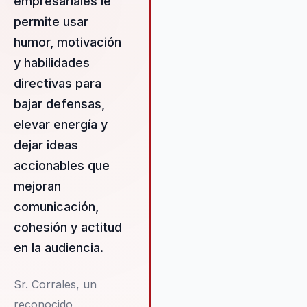
empresariales le
memorable. Por eso funciona
permite usar
especialmente bien en
convenciones, kickoffs, cierre
humor, motivación
ciclo y eventos internos donde
y habilidades
audiencia necesita conectar
directivas para
mejor, bajar defensas y salir c
una perspectiva más positiva y 
bajar defensas,
para trabajar juntos.
elevar energía y
dejar ideas
accionables que
mejoran
comunicación,
cohesión y actitud
en la audiencia.
Sr. Corrales, un
reconocido