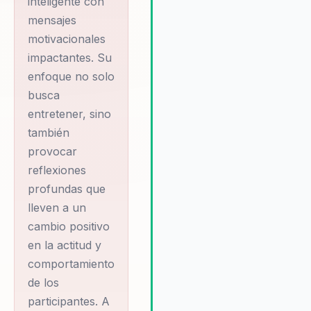
inteligente con
en eventos corporativos y co
REUTERS
mensajes
marcas como Banco Santander
ARANZADI, y FRIGO,
Thomson Reuters Aranzadi y
motivacionales
entre otras. Su
Frigo.
impactantes. Su
enfoque distintivo
enfoque no solo
radica en la
busca
personalización de
entretener, sino
sus presentaciones
también
para cada audiencia,
provocar
asegurando un
reflexiones
profundas que
impacto duradero y
lleven a un
significativo. Además
cambio positivo
de su papel como
en la actitud y
conferencista, Sr.
comportamiento
Corrales es un
de los
maestro de
participantes. A
ceremonias