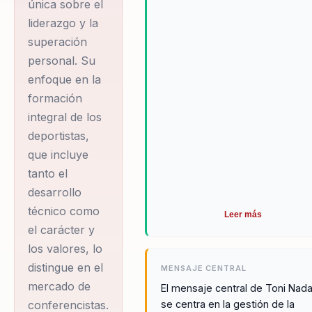
única sobre el
de los deportistas,
liderazgo y la
que abarca tanto el
superación
desarrollo técnico
personal. Su
como el carácter y
enfoque en la
los valores, ha sido
formación
clave en su
integral de los
deportistas,
metodología.
que incluye
tanto el
Actualmente, Toni
desarrollo
Nadal es el Director
técnico como
Leer más
Deportivo de la Rafa
el carácter y
Nadal Academy,
los valores, lo
donde continúa su
distingue en el
MENSAJE CENTRAL
labor de formar a
mercado de
El mensaje central de Toni Nada
jóvenes talentos.
se centra en la gestión de la
conferencistas.