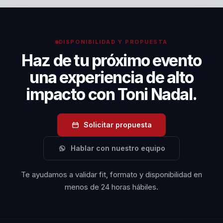
imborrable en el
transformadora. Sus conferencias no solo inspiran,
sino que también proporcionan estrategias prácticas
mundo del deporte
para enfrentar desafíos y mejorar el rendimiento.
y más allá. Sus
DISPONIBILIDAD Y PROPUESTA
conferencias no
Haz de tu próximo evento
solo ofrecen
una experiencia de alto
estrategias
impacto con Toni Nadal.
prácticas, sino que
también inspiran a
las audiencias a
Solicitar propuesta
alcanzar su máximo
Hablar con nuestro equipo
potencial.
Te ayudamos a validar fit, formato y disponibilidad en
En resumen, Toni
menos de 24 horas hábiles.
Nadal es un
conferenciante que