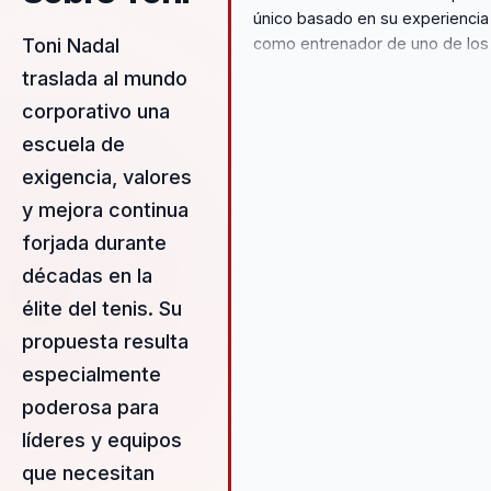
único basado en su experiencia
como entrenador de uno de los
Toni Nadal
tenistas más exitosos del mund
traslada al mundo
Su metodología se centra en la
corporativo una
formación integral, combinando 
escuela de
desarrollo técnico con la
formación en valores y carácter
exigencia, valores
Esto lo diferencia de otros
y mejora continua
conferencistas, ya que no solo
forjada durante
ofrece inspiración, sino también
herramientas prácticas para la
décadas en la
mejora continua. Las
élite del tenis. Su
organizaciones que buscan
propuesta resulta
fomentar una cultura de alto
rendimiento y resiliencia se
especialmente
beneficiarán de su enfoque
poderosa para
probado y su capacidad para
líderes y equipos
motivar e inspirar a través de
que necesitan
ejemplos reales y estrategias