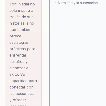
Además, se ha
adversidad y la superación
Toni Nadal no
personal. A través de sus
consolidado como
solo inspira a
experiencias como entrenador 
un conferenciante
través de sus
élite, comparte la importancia d
de renombre,
historias, sino
la autoexigencia, el compromis
impartiendo charlas
que también
la mejora constante. Toni Nadal
inspira a las audiencias a no
ofrece
que se centran en la
sobrevalorar los éxitos ni
estrategias
gestión de la
magnificar las derrotas, sino a
prácticas para
adversidad, la
aprender de cada experiencia y
enfrentar
simplicidad, la
seguir adelante con
desafíos y
determinación.
autoexigencia y el
alcanzar el
respeto. Sus
éxito. Su
conferencias están
capacidad para
dirigidas a
conectar con
entrenadores
las audiencias
deportivos, jóvenes
y ofrecer
y empresas,