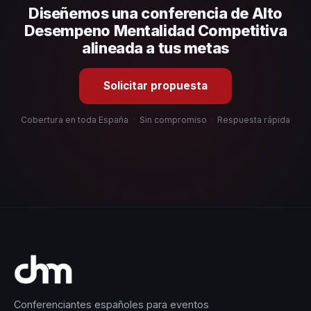
Diseñemos una conferencia de Alto
organizacional. En CHM España te ayudamos con una
selección estratégica basada en estos criterios.
Desempeno Mentalidad Competitiva
alineada a tus metas
Solicitar propuesta
Cobertura en toda España
·
Sin compromiso
·
Respuesta rápida
Conferenciantes españoles para eventos