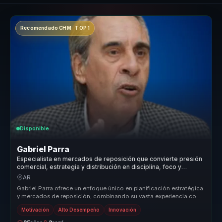
Recomendado CHM · TOP 1
Disponible
Gabriel Parra
Especialista en mercados de reposición que convierte presión
comercial, estrategia y distribución en disciplina, foco y
ejecución para equipos de ventas.
AR
Gabriel Parra ofrece un enfoque único en planificación estratégica
y mercados de reposición, combinando su vasta experiencia con
un estil...
Motivación
Alto Desempeño
Innovación