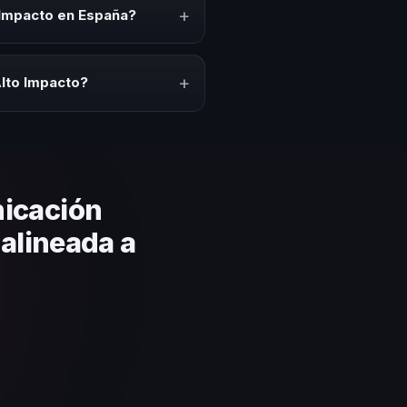
io cultural relacionado con esta
+
 Impacto en España?
ción del evento. En CHM España
puesto.
+
lto Impacto?
lares y su capacidad de adaptar
 basada en estos criterios.
icación
 alineada a