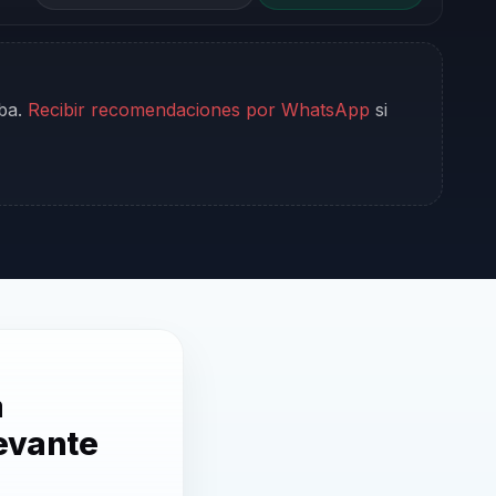
iba.
Recibir recomendaciones por WhatsApp
si
a
levante