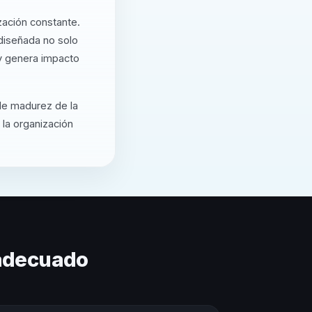
zación constante.
diseñada no solo
 y genera impacto
 de madurez de la
 la organización
 adecuado