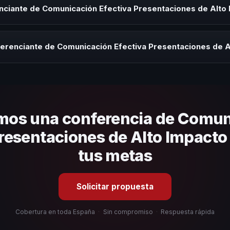
s de integración o cuando tu organización necesita impulsar un camb
nciante de Comunicación Efectiva Presentaciones de Alto
rayectoria del speaker, la modalidad (presencial o virtual) y la dura
 sin costo y una propuesta en menos de 24 horas adaptada a tu presu
ferenciante de Comunicación Efectiva Presentaciones de A
 tema, su estilo de comunicación, casos de éxito con audiencias simi
nizacional. En CHM España te ayudamos con una selección estratégica
mos una conferencia de Comun
resentaciones de Alto Impacto
tus metas
Solicitar propuesta
Cobertura en toda España
·
Sin compromiso
·
Respuesta rápida