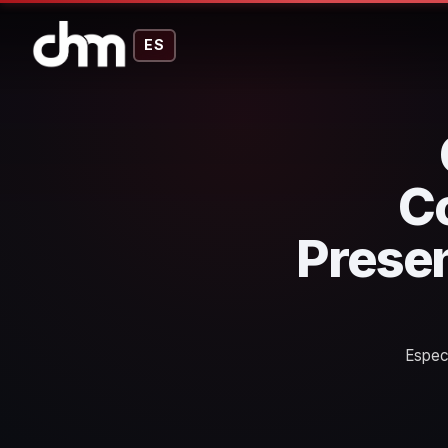
ES
C
Presen
Especi