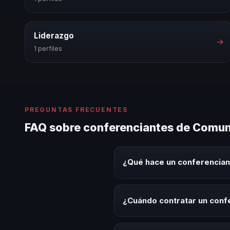
Liderazgo
→
1 perfiles
PREGUNTAS FRECUENTES
FAQ sobre conferenciantes de Comuni
¿Qué hace un conferencian
Un conferenciante de Comunicac
y experiencias sobre este tema 
¿Cuándo contratar un conf
herramientas aplicables para la 
Es ideal contratar un conferenc