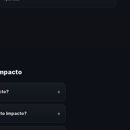
Impacto
+
cto?
arte conocimiento, estrategias
nerar reflexión, inspiración y
+
lto Impacto?
kick-offs, convenciones anuales,