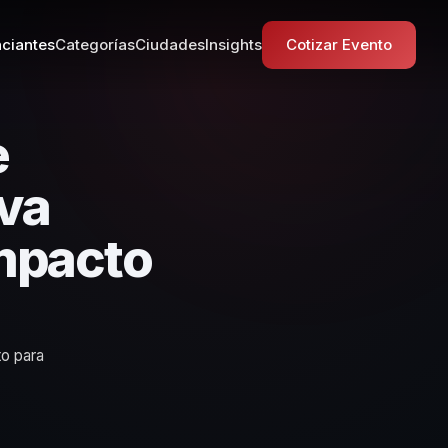
ciantes
Categorías
Ciudades
Insights
Cotizar Evento
e
va
Impacto
to para