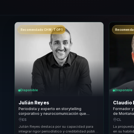
Recomendado CHM · TOP 1
Recomendad
Disponible
Disponible
Julián Reyes
Claudio
Periodista y experto en storytelling
Formador y 
corporativo y neurocomunicación que
de Montana 
convierte mensajes complejos en claridad e
liderazgo e
ES
CL
impacto mediático para líderes.
Julián Reyes destaca por su capacidad para
La propuest
integrar rigor periodístico y credibilidad pública
en su habili