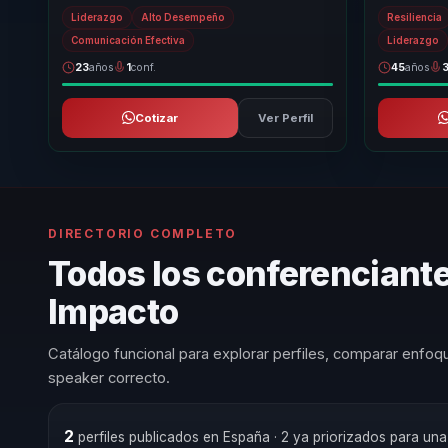
en la comunicación empresarial. Su metodolo...
extremas de
Liderazgo
Alto Desempeño
Resiliencia
d...
Comunicación Efectiva
Liderazgo
23
años
1
conf.
45
años
Cotizar
Ver Perfil
DIRECTORIO COMPLETO
Todos los conferenciant
Impacto
Catálogo funcional para explorar perfiles, comparar enfoqu
speaker correcto.
2
perfiles publicados en España
· 2 ya priorizados para un