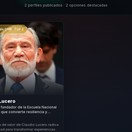
2 perfiles publicados · 2 opciones destacadas
o CHM · TOP 2
 Lucero
fundador de la Escuela Nacional
que convierte resiliencia y
n claridad para lideres y equipos.
a de valor de Claudio Lucero radica
dad para transformar experiencias