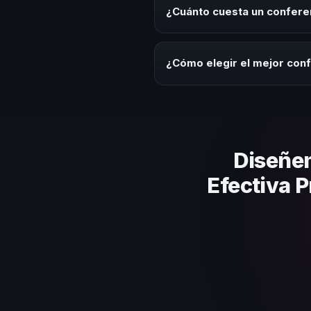
programas de desarrollo, evento
¿Cuánto cuesta un confere
temática.
Los honorarios varían según la t
ofrecemos asesoría estratégica
¿Cómo elegir el mejor con
Evalúa su experiencia real en el
el contenido a tu contexto orga
Diseñe
Efectiva P