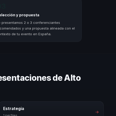
03
elección y propuesta
 presentamos 2 o 3 conferenciantes
comendados y una propuesta alineada con el
ntexto de tu evento en España.
esentaciones de Alto
Estrategia
→
1 perfiles