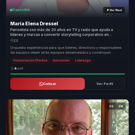
Disponible
Ver Reel
María Elena Dressel
Periodista con más de 20 años en TV y radio que ayuda a
líderes y marcas a convertir storytelling corporativo en
autoridad, recordación y confianza.
ES
Orquesta experiencias para que lideres, directivos y responsables
de equipos dejen atrás equipos desalineados y construyan
liderazgo estr...
Comunicación Efectiva
Innovación
Liderazgo
4
conf.
Cotizar
Ver Perfil
ES
EN