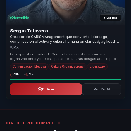
Disponible
Ver Reel
Sergio Talavera
Creador de CARISMAnagement que convierte liderazgo,
comunicacion efectiva y cultura humana en claridad, agilidad y
cohesion para equipos.
MX
La propuesta de valor de Sergio Talavera está en ayudar a
organizaciones y líderes a pasar de culturas desgastadas o poco
coherentes a en...
Comunicación Efectiva
Cultura Organizacional
Liderazgo
38
años
3
conf.
Cotizar
Ver Perfil
DIRECTORIO COMPLETO