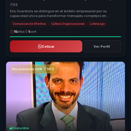
marcas y equipos.
ES
Elia Guardiola se distingue en el ámbito empresarial por su
capacidad única para transformar mensajes complejos en
narrativas memorables ...
Comunicación Efectiva
Cultura Organizacional
Liderazgo
15
años
1
conf.
Cotizar
Ver Perfil
Recomendado CHM · TOP 3
Disponible