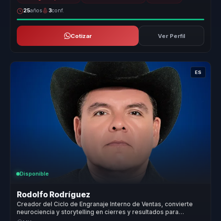
25
años
3
conf.
Cotizar
Ver Perfil
ES
Disponible
Rodolfo Rodríguez
Creador del Ciclo de Engranaje Interno de Ventas, convierte
neurociencia y storytelling en cierres y resultados para
equipos de venta.