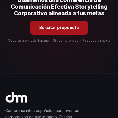
selección estratégica basada en estos criterios.
Comunicación Efectiva Storytelling
Corporativo alineada a tus metas
Solicitar propuesta
Cobertura en toda España
·
Sin compromiso
·
Respuesta rápida
Conferenciantes españoles para eventos
corporativos de alto impacto. Charlas