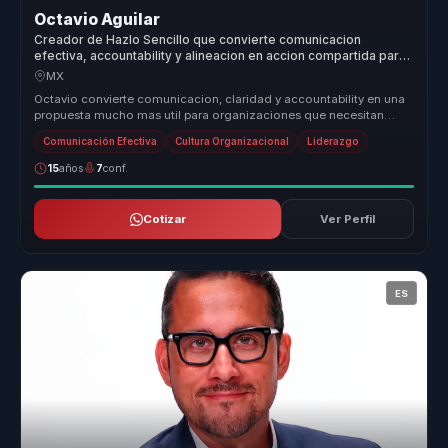
Octavio Aguilar
Creador de Hazlo Sencillo que convierte comunicacion
efectiva, accountability y alineacion en accion compartida para
empresas y equipos.
MX
Octavio convierte comunicacion, claridad y accountability en una
propuesta mucho mas util para organizaciones que necesitan
alinear equip...
Comunicación Efectiva
Cultura Organizacional
Liderazgo
15
años
7
conf.
Cotizar
Ver Perfil
ES