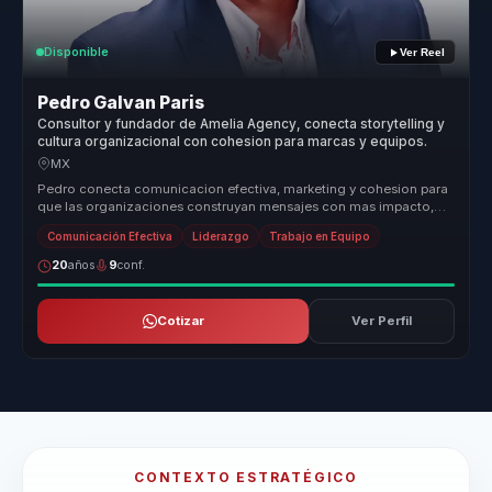
Disponible
Ver Reel
Pedro Galvan Paris
Consultor y fundador de Amelia Agency, conecta storytelling y
cultura organizacional con cohesion para marcas y equipos.
MX
Pedro conecta comunicacion efectiva, marketing y cohesion para
que las organizaciones construyan mensajes con mas impacto,
mejor alineaci...
Comunicación Efectiva
Liderazgo
Trabajo en Equipo
20
años
9
conf.
Cotizar
Ver Perfil
CONTEXTO ESTRATÉGICO