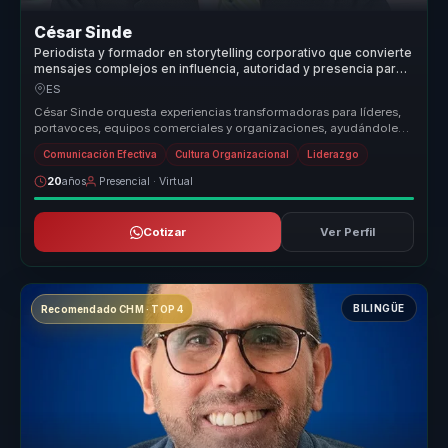
César Sinde
Periodista y formador en storytelling corporativo que convierte
mensajes complejos en influencia, autoridad y presencia para
líderes y portavoces.
ES
César Sinde orquesta experiencias transformadoras para líderes,
portavoces, equipos comerciales y organizaciones, ayudándoles
a dejar atr...
Comunicación Efectiva
Cultura Organizacional
Liderazgo
20
años
Presencial · Virtual
Cotizar
Ver Perfil
BILINGÜE
Recomendado CHM · TOP 4