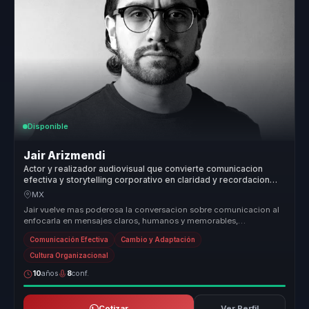
Disponible
Jair Arizmendi
Actor y realizador audiovisual que convierte comunicacion
efectiva y storytelling corporativo en claridad y recordacion
para empresas y equipos.
MX
Jair vuelve mas poderosa la conversacion sobre comunicacion al
enfocarla en mensajes claros, humanos y memorables,
especialmente utiles p...
Comunicación Efectiva
Cambio y Adaptación
Cultura Organizacional
10
años
8
conf.
Cotizar
Ver Perfil