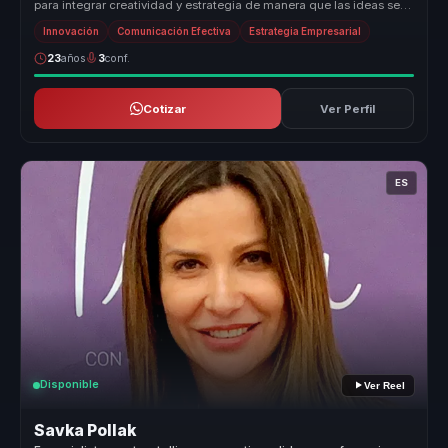
para integrar creatividad y estrategia de manera que las ideas se
convier...
Innovación
Comunicación Efectiva
Estrategia Empresarial
23
años
3
conf.
Cotizar
Ver Perfil
ES
Disponible
Ver Reel
Savka Pollak