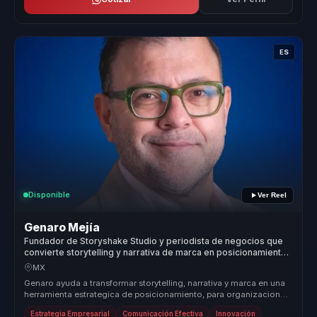
ES
Disponible
Ver Reel
Genaro Mejía
Fundador de Storyshake Studio y periodista de negocios que
convierte storytelling y narrativa de marca en posicionamiento
para empresas y lideres.
MX
Genaro ayuda a transformar storytelling, narrativa y marca en una
herramienta estrategica de posicionamiento, para organizaciones
que nec...
Estrategia Empresarial
Comunicación Efectiva
Innovación