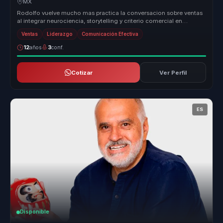
MX
Rodolfo vuelve mucho mas practica la conversacion sobre ventas
al integrar neurociencia, storytelling y criterio comercial en
herramienta...
Ventas
Liderazgo
Comunicación Efectiva
12
años
3
conf.
Cotizar
Ver Perfil
ES
Disponible