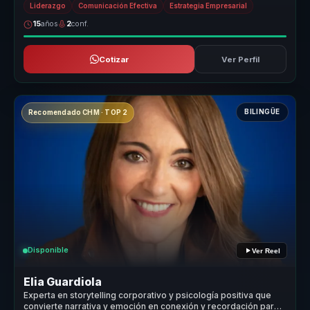
Liderazgo
Comunicación Efectiva
Estrategia Empresarial
15
años
2
conf.
Cotizar
Ver Perfil
BILINGÜE
Recomendado CHM · TOP 2
Disponible
Ver Reel
Elia Guardiola
Experta en storytelling corporativo y psicología positiva que
convierte narrativa y emoción en conexión y recordación para