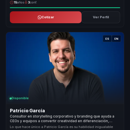
15
años
3
conf.
Cotizar
Ver Perfil
ES
EN
Disponible
Patricio García
Consultor en storytelling corporativo y branding que ayuda a
CEOs y equipos a convertir creatividad en diferenciación,
experiencia y crecimiento.
Lo que hace único a Patricio García es su habilidad inigualable