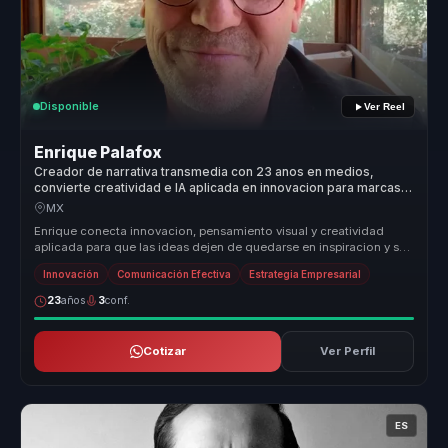
Disponible
Ver Reel
Enrique Palafox
Creador de narrativa transmedia con 23 anos en medios,
convierte creatividad e IA aplicada en innovacion para marcas y
equipos.
MX
Enrique conecta innovacion, pensamiento visual y creatividad
aplicada para que las ideas dejen de quedarse en inspiracion y se
conviertan...
Innovación
Comunicación Efectiva
Estrategia Empresarial
23
años
3
conf.
Cotizar
Ver Perfil
ES