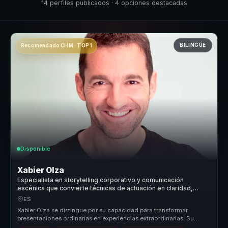
14 perfiles publicados · 4 opciones destacadas
BILINGÜE
Recomendado CHM · TOP 1
Disponible
Xabier Olza
Especialista en storytelling corporativo y comunicación
escénica que convierte técnicas de actuación en claridad,
presencia e influencia para líderes.
ES
Xabier Olza se distingue por su capacidad para transformar
presentaciones ordinarias en experiencias extraordinarias. Su
enfoque único, b...