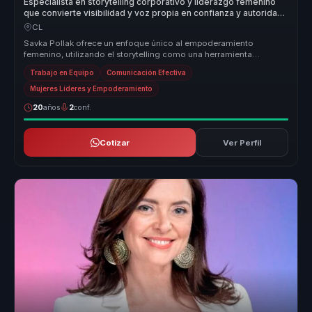
Especialista en storytelling corporativo y liderazgo femenino
que convierte visibilidad y voz propia en confianza y autoridad
para mujeres líderes y equipos.
CL
Savka Pollak ofrece un enfoque único al empoderamiento
femenino, utilizando el storytelling como una herramienta
poderosa para crear espa...
Trabajo en Equipo
Comunicación Efectiva
Mujeres Líderes y Empoderamiento
20
años
2
conf.
Cotizar
Ver Perfil