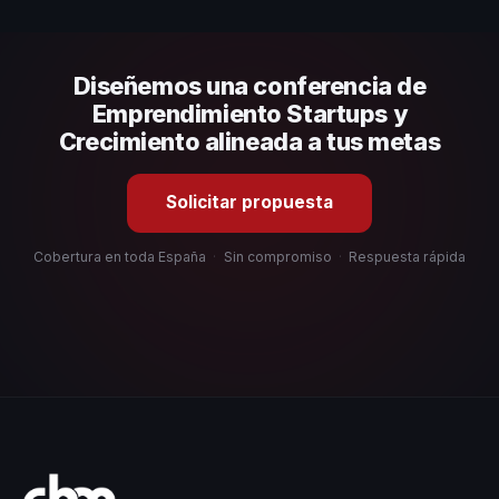
presupuesto.
Evalúa su experiencia real en el tema, su estilo de
comunicación, casos de éxito con audiencias similares y
su capacidad de adaptar el contenido a tu contexto
Diseñemos una conferencia de
organizacional. En CHM España te ayudamos con una
selección estratégica basada en estos criterios.
Emprendimiento Startups y
Crecimiento alineada a tus metas
Solicitar propuesta
Cobertura en toda España
·
Sin compromiso
·
Respuesta rápida