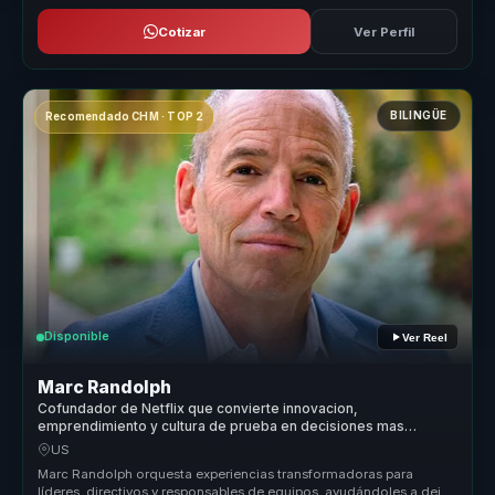
Cotizar
Ver Perfil
BILINGÜE
Recomendado CHM · TOP 2
Disponible
Ver Reel
Marc Randolph
Cofundador de Netflix que convierte innovacion,
emprendimiento y cultura de prueba en decisiones mas
audaces para lideres y equipos.
US
Marc Randolph orquesta experiencias transformadoras para
líderes, directivos y responsables de equipos, ayudándoles a dejar