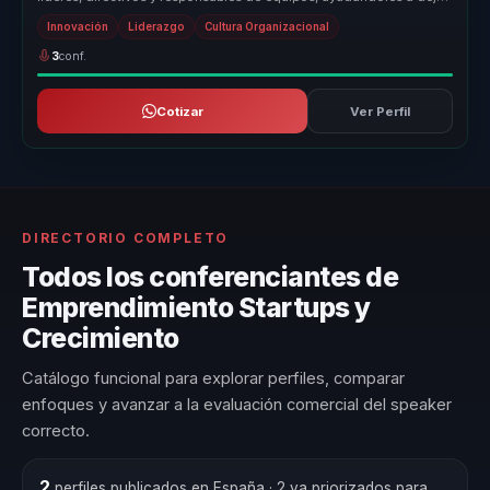
atrás equipos...
Innovación
Liderazgo
Cultura Organizacional
3
conf.
Cotizar
Ver Perfil
DIRECTORIO COMPLETO
Todos los conferenciantes de
Emprendimiento Startups y
Crecimiento
Catálogo funcional para explorar perfiles, comparar
enfoques y avanzar a la evaluación comercial del speaker
correcto.
2
perfiles publicados en España
· 2 ya priorizados para