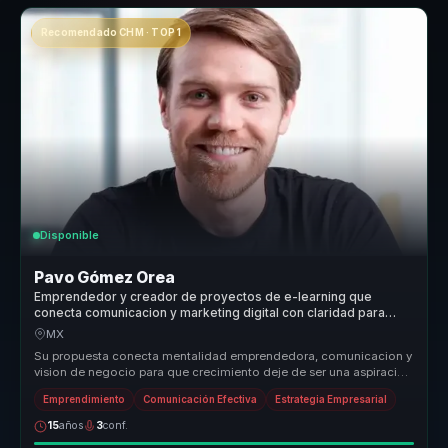
Recomendado CHM · TOP 1
Disponible
Pavo Gómez Orea
Emprendedor y creador de proyectos de e-learning que
conecta comunicacion y marketing digital con claridad para
empresas.
MX
Su propuesta conecta mentalidad emprendedora, comunicacion y
vision de negocio para que crecimiento deje de ser una aspiracion
abstracta....
Emprendimiento
Comunicación Efectiva
Estrategia Empresarial
15
años
3
conf.