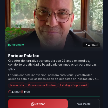
Disponible
Ver Reel
Enrique Palafox
Creador de narrativa transmedia con 23 anos en medios,
convierte creatividad e IA aplicada en innovacion para marcas y
equipos.
MX
Enrique conecta innovacion, pensamiento visual y creatividad
aplicada para que las ideas dejen de quedarse en inspiracion y se
conviertan...
Innovación
Comunicación Efectiva
Estrategia Empresarial
23
años
3
conf.
Cotizar
Ver Perfil