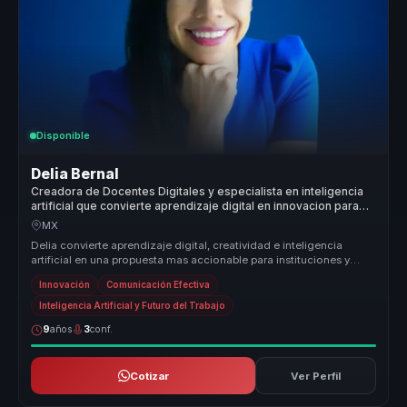
Disponible
Delia Bernal
Creadora de Docentes Digitales y especialista en inteligencia
artificial que convierte aprendizaje digital en innovacion para
instituciones y equipos.
MX
Delia convierte aprendizaje digital, creatividad e inteligencia
artificial en una propuesta mas accionable para instituciones y
empresas ...
Innovación
Comunicación Efectiva
Inteligencia Artificial y Futuro del Trabajo
9
años
3
conf.
Cotizar
Ver Perfil