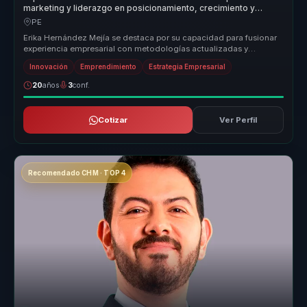
marketing y liderazgo en posicionamiento, crecimiento y
relevancia para empresas.
PE
Erika Hernández Mejía se destaca por su capacidad para fusionar
experiencia empresarial con metodologías actualizadas y
storytelling insp...
Innovación
Emprendimiento
Estrategia Empresarial
20
años
3
conf.
Cotizar
Ver Perfil
Recomendado CHM · TOP 4