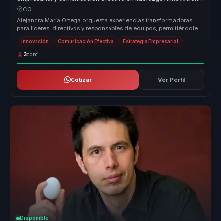
ventaja competitiva para empresas.
CO
Alejandra María Ortega orquesta experiencias transformadoras
para líderes, directivos y responsables de equipos, permitiéndoles
dejar atr...
Innovación
Comunicación Efectiva
Estrategia Empresarial
3
conf.
Cotizar
Ver Perfil
Disponible