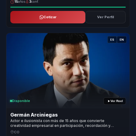
15
años
3
conf.
Cotizar
Ver Perfil
ES
EN
Disponible
Ver Reel
Germán Arciniegas
Actor e ilusionista con más de 15 años que convierte
creatividad empresarial en participación, recordación y
colaboración para equipos.
CO