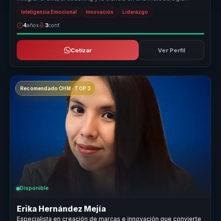
vivencial que tran...
Inteligencia Emocional
Innovación
Liderazgo
4
años
3
conf.
Cotizar
Ver Perfil
Recomendado CHM · TOP 3
Disponible
Erika Hernández Mejía
Especialista en creación de marcas e innovación que convierte