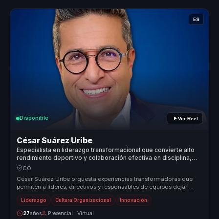
ES
Disponible
Ver Reel
César Suárez Uribe
Especialista en liderazgo transformacional que convierte alto
rendimiento deportivo y colaboración efectiva en disciplina,
cohesión y acción para equipos.
CO
César Suárez Uribe orquesta experiencias transformadoras que
permiten a líderes, directivos y responsables de equipos dejar
atrás la desa...
Liderazgo
Cultura Organizacional
Innovación
27
años
Presencial · Virtual