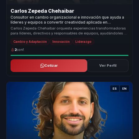
Carlos Zepeda Chehaibar
Consultor en cambio organizacional e innovación que ayuda a
líderes y equipos a convertir creatividad aplicada en
adaptación, cohesión y ventaja competitiva.
Carlos Zepeda Chehaibar orquesta experiencias transformadoras
para líderes, directivos y responsables de equipos, ayudándoles a
dejar atr...
Cambio y Adaptación
Innovación
Liderazgo
2
conf.
Cotizar
Ver Perfil
ES
EN