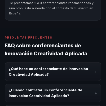
Te presentamos 2 o 3 conferenciantes recomendados y
una propuesta alineada con el contexto de tu evento en
España.
PREGUNTAS FRECUENTES
FAQ sobre conferenciantes de
Innovación Creatividad Aplicada
¿Qué hace un conferenciante de Innovación
+
Creatividad Aplicada?
Un conferenciante de Innovación Creatividad Aplicada es
un experto que comparte conocimiento, estrategias y
¿Cuándo contratar un conferenciante de
+
experiencias sobre este tema en eventos corporativos,
Innovación Creatividad Aplicada?
convenciones y seminarios. Su objetivo es generar
reflexión, inspiración y herramientas aplicables para la
Es ideal contratar un conferenciante de Innovación