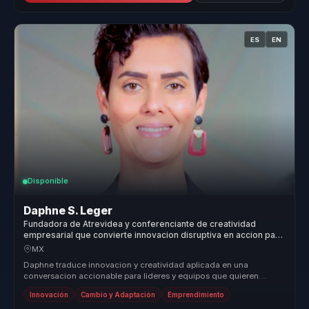
ES
EN
Disponible
Daphne S. Leger
Fundadora de Atrevidea y conferenciante de creatividad
empresarial que convierte innovacion disruptiva en accion para
lideres y equipos.
MX
Daphne traduce innovacion y creatividad aplicada en una
conversacion accionable para lideres y equipos que quieren
impulsar cambio, nueva...
Innovación
Cambio y Adaptación
Emprendimiento