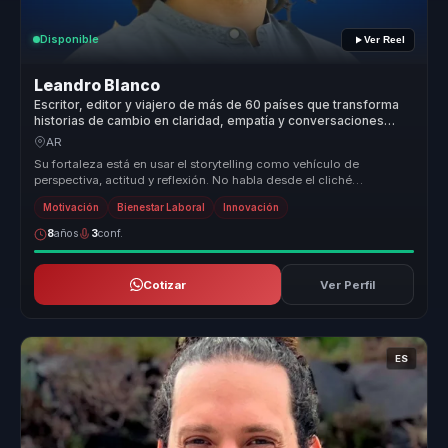
Disponible
Ver Reel
Leandro Blanco
Escritor, editor y viajero de más de 60 países que transforma
historias de cambio en claridad, empatía y conversaciones
memorables para líderes y equipos.
AR
Su fortaleza está en usar el storytelling como vehículo de
perspectiva, actitud y reflexión. No habla desde el cliché
motivacional, sino ...
Motivación
Bienestar Laboral
Innovación
8
años
3
conf.
Cotizar
Ver Perfil
ES