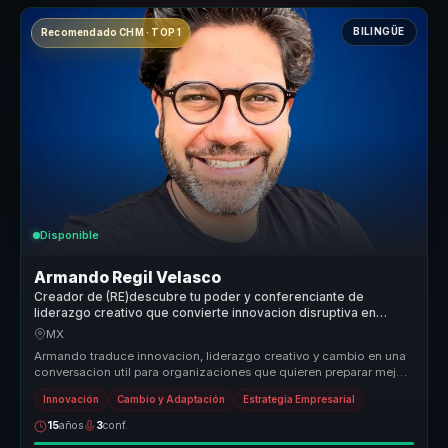
BILINGÜE
Recomendado CHM · TOP 1
Disponible
Armando Regil Velasco
Creador de (RE)descubre tu poder y conferenciante de
liderazgo creativo que convierte innovacion disruptiva en
accion para organizaciones y equipos.
MX
Armando traduce innovacion, liderazgo creativo y cambio en una
conversacion util para organizaciones que quieren preparar mejor
a sus equ...
Innovación
Cambio y Adaptación
Estrategia Empresarial
15
años
3
conf.