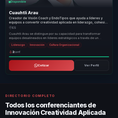
Disponible
Cuauhtli Arau
Creador de Visión Coach y EndoTipos que ayuda a líderes y
equipos a convertir creatividad aplicada en liderazgo, cohesión
e innovación.
ES
Cuauhtli Arau se distingue por su capacidad para transformar
equipos desalineados en líderes estratégicos a través de un
enfoque único qu...
Liderazgo
Innovación
Cultura Organizacional
2
conf.
Cotizar
Ver Perfil
DIRECTORIO COMPLETO
Todos los conferenciantes de
Innovación Creatividad Aplicada