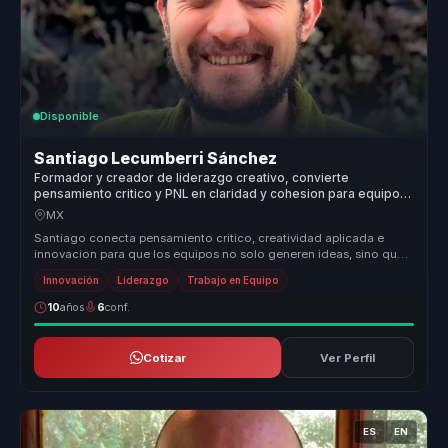
Disponible
Santiago Lecumberri Sánchez
Formador y creador de liderazgo creativo, convierte
pensamiento critico y PNL en claridad y cohesion para equipos
de trabajo.
MX
Santiago conecta pensamiento critico, creatividad aplicada e
innovacion para que los equipos no solo generen ideas, sino que
aprendan a c...
Innovación
Liderazgo
Trabajo en Equipo
10
años
6
conf.
Cotizar
Ver Perfil
ES
EN