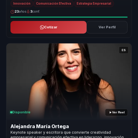
convier...
Innovación
Comunicación Efectiva
Estrategia Empresarial
23
años
3
conf.
Cotizar
Ver Perfil
ES
Disponible
Ver Reel
Alejandra María Ortega
Keynote speaker y escritora que convierte creatividad
empresarial y comunicación efectiva en liderazgo, innovación y