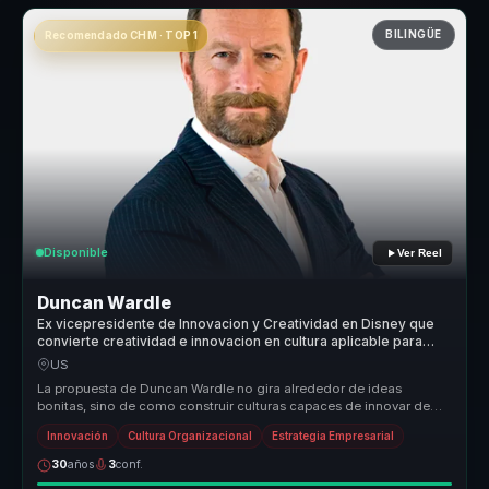
BILINGÜE
Recomendado CHM · TOP 1
Disponible
Ver Reel
Duncan Wardle
Ex vicepresidente de Innovacion y Creatividad en Disney que
convierte creatividad e innovacion en cultura aplicable para
lideres que deben reinventarse.
US
La propuesta de Duncan Wardle no gira alrededor de ideas
bonitas, sino de como construir culturas capaces de innovar de
forma sostenida. ...
Innovación
Cultura Organizacional
Estrategia Empresarial
30
años
3
conf.