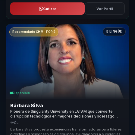
Cotizar
Ver Perfil
BILINGÜE
Recomendado CHM · TOP 2
Disponible
Bárbara Silva
Pionera de Singularity University en LATAM que convierte
disrupción tecnológica en mejores decisiones y liderazgo
digital para empresas.
CL
Bárbara Silva orquesta experiencias transformadoras para líderes,
directivos y responsables de equipos, ayudándolos a superar las