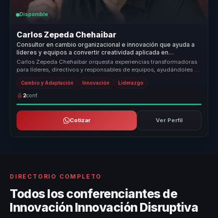
Disponible
Carlos Zepeda Chehaibar
Consultor en cambio organizacional e innovación que ayuda a
líderes y equipos a convertir creatividad aplicada en
adaptación, cohesión y ventaja competitiva.
Carlos Zepeda Chehaibar orquesta experiencias transformadoras
para líderes, directivos y responsables de equipos, ayudándoles a
dejar atr...
Cambio y Adaptación
Innovación
Liderazgo
2
conf.
Cotizar
Ver Perfil
DIRECTORIO COMPLETO
Todos los conferenciantes de
Innovación Innovación Disruptiva