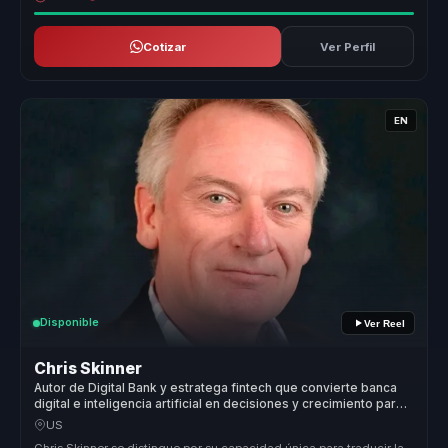
Cotizar
Ver Perfil
EN
Disponible
Ver Reel
Chris Skinner
Autor de Digital Bank y estratega fintech que convierte banca
digital e inteligencia artificial en decisiones y crecimiento para
empresas.
US
Chris Skinner se distingue por su capacidad única para traducir la