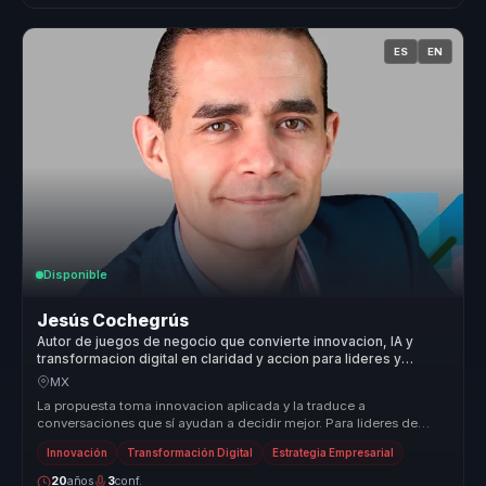
ES
EN
Disponible
Jesús Cochegrús
Autor de juegos de negocio que convierte innovacion, IA y
transformacion digital en claridad y accion para lideres y
empresas.
MX
La propuesta toma innovacion aplicada y la traduce a
conversaciones que sí ayudan a decidir mejor. Para lideres de
transformacion, aprend...
Innovación
Transformación Digital
Estrategia Empresarial
20
años
3
conf.