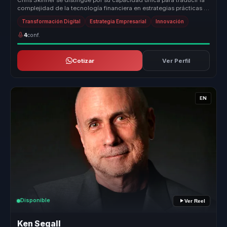
complejidad de la tecnología financiera en estrategias prácticas y
efe...
Transformación Digital
Estrategia Empresarial
Innovación
4
conf.
Cotizar
Ver Perfil
EN
Disponible
Ver Reel
Ken Segall