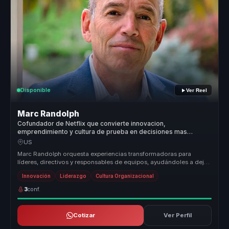
Disponible
Ver Reel
Marc Randolph
Cofundador de Netflix que convierte innovacion,
emprendimiento y cultura de prueba en decisiones mas
audaces para lideres y equipos.
US
Marc Randolph orquesta experiencias transformadoras para
líderes, directivos y responsables de equipos, ayudándoles a dejar
atrás equipos...
Innovación
Liderazgo
Cultura Organizacional
3
conf.
Cotizar
Ver Perfil