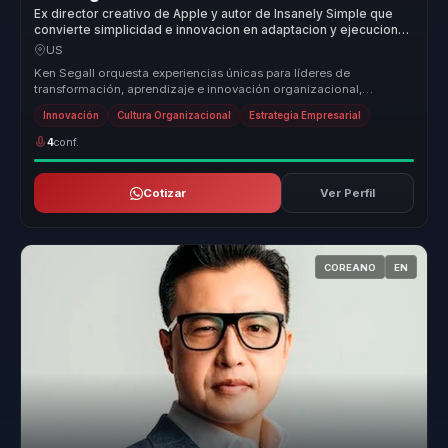
Ex director creativo de Apple y autor de Insanely Simple que
convierte simplicidad e innovacion en adaptacion y ejecucion
para empresas.
US
Ken Segall orquesta experiencias únicas para líderes de
transformación, aprendizaje e innovación organizacional,
ayudándoles a dejar atrá...
Innovación
Cultura Organizacional
Estrategia Empresarial
4
conf.
Cotizar
Ver Perfil
COREANO
EN