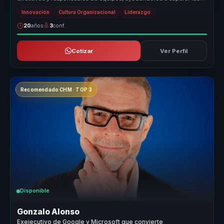
barrera...
Innovación
Cultura Organizacional
Liderazgo
20
años
3
conf.
Cotizar
Ver Perfil
Recomendado CHM · TOP 3
Disponible
Gonzalo Alonso
Exejecutivo de Google y Microsoft que convierte