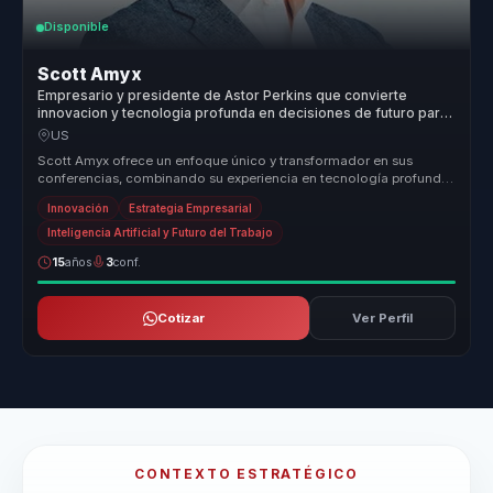
Disponible
Scott Amyx
Empresario y presidente de Astor Perkins que convierte
innovacion y tecnologia profunda en decisiones de futuro para
lideres y empresas.
US
Scott Amyx ofrece un enfoque único y transformador en sus
conferencias, combinando su experiencia en tecnología profunda
y su visión sobr...
Innovación
Estrategia Empresarial
Inteligencia Artificial y Futuro del Trabajo
15
años
3
conf.
Cotizar
Ver Perfil
CONTEXTO ESTRATÉGICO