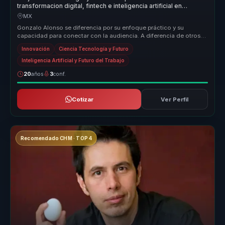
transformacion digital, fintech e inteligencia artificial en
crecimiento y mejores decisiones para empresas.
MX
Gonzalo Alonso se diferencia por su enfoque práctico y su
capacidad para conectar con la audiencia. A diferencia de otros
speakers, Gonza...
Innovación
Ciencia Tecnología y Futuro
Inteligencia Artificial y Futuro del Trabajo
20
años
3
conf.
Cotizar
Ver Perfil
Recomendado CHM · TOP 4