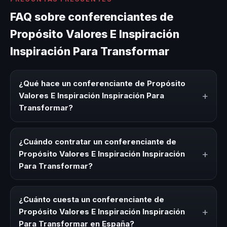
FAQ sobre conferenciantes de
Propósito Valores E Inspiración
Inspiración Para Transformar
¿Qué hace un conferenciante de Propósito
+
Valores E Inspiración Inspiración Para
Transformar?
Un conferenciante de Propósito Valores E Inspiración
Inspiración Para Transformar es un experto que comparte
¿Cuándo contratar un conferenciante de
conocimiento, estrategias y experiencias sobre este tema
+
Propósito Valores E Inspiración Inspiración
en eventos corporativos, convenciones y seminarios. Su
Para Transformar?
objetivo es generar reflexión, inspiración y herramientas
aplicables para la audiencia.
Es ideal contratar un conferenciante de Propósito Valores
E Inspiración Inspiración Para Transformar para kick-offs,
¿Cuánto cuesta un conferenciante de
convenciones anuales, programas de desarrollo, eventos
+
Propósito Valores E Inspiración Inspiración
de integración o cuando tu organización necesita
Para Transformar en España?