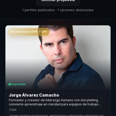
1 perfiles publicados · 1 opciones destacadas
Recomendado CHM · TOP 1
Disponible
Jorge Álvarez Camacho
Formador y creador de liderazgo humano con storytelling,
convierte aprendizaje en claridad para equipos de trabajo
reales.
MX
Jorge conecta motivacion, pedagogia y desarrollo personal con