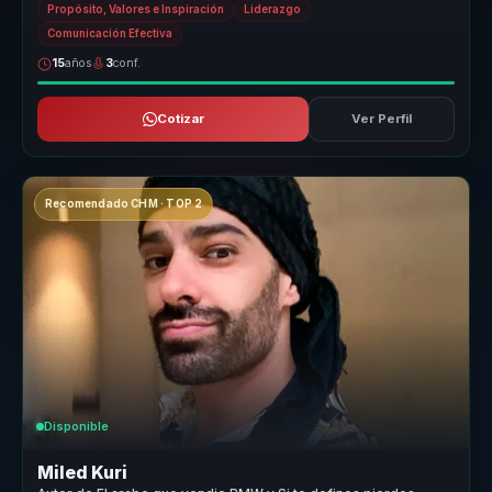
Propósito, Valores e Inspiración
Liderazgo
Comunicación Efectiva
15
años
3
conf.
Cotizar
Ver Perfil
Recomendado CHM · TOP 2
Disponible
Miled Kuri