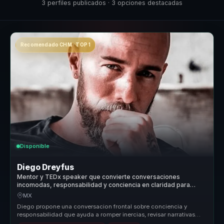
3 perfiles publicados · 3 opciones destacadas
Recomendado CHM · TOP 1
Disponible
Diego Dreyfus
Mentor y TEDx speaker que convierte conversaciones
incomodas, responsabilidad y conciencia en claridad para
lideres y equipos.
MX
Diego propone una conversacion frontal sobre conciencia y
responsabilidad que ayuda a romper inercias, revisar narrativas
personales y ab...