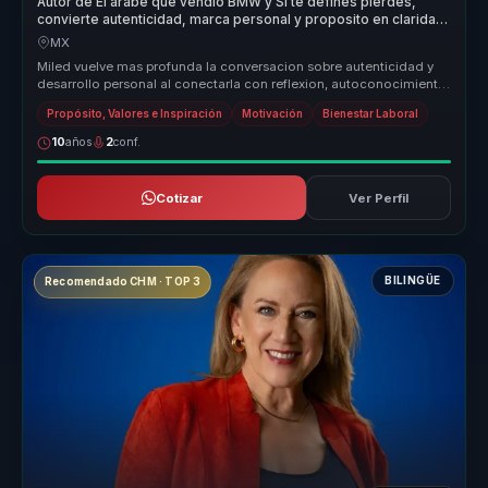
Autor de El arabe que vendio BMW y Si te defines pierdes,
convierte autenticidad, marca personal y proposito en claridad
para equipos.
MX
Miled vuelve mas profunda la conversacion sobre autenticidad y
desarrollo personal al conectarla con reflexion, autoconocimiento
y vincul...
Propósito, Valores e Inspiración
Motivación
Bienestar Laboral
10
años
2
conf.
Cotizar
Ver Perfil
BILINGÜE
Recomendado CHM · TOP 3