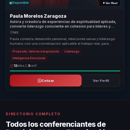
Disponible
Ver Reel
Paula Morelos Zaragoza
Autora y creadora de experiencias de espiritualidad aplicada,
convierte liderazgo consciente en cohesion para lideres y
equipos.
MX
Paula conecta desarrollo personal, relaciones sanas y liderazgo
humano con una conversacion aplicable al trabajo real, para
equipos que n...
Propósito, Valores e Inspiración
Liderazgo
Inteligencia Emocional
12
años
3
conf.
Cotizar
Ver Perfil
DIRECTORIO COMPLETO
Todos los conferenciantes de