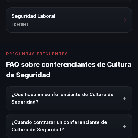
Seguridad Laboral
→
1 perfiles
PREGUNTAS FRECUENTES
FAQ sobre conferenciantes de Cultura
de Seguridad
¿Qué hace un conferenciante de Cultura de
+
Seguridad?
Un conferenciante de Cultura de Seguridad es un experto
que comparte conocimiento, estrategias y experiencias
¿Cuándo contratar un conferenciante de
+
sobre este tema en eventos corporativos, convenciones
Cultura de Seguridad?
y seminarios. Su objetivo es generar reflexión, inspiración