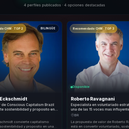
4 perfiles publicados · 4 opciones destacadas
BILINGÜE
o CHM · TOP 2
Recomendado CHM · TOP 3
Disponible
Eckschmidt
Roberto Ravagnani
de Conscious Capitalism Brazil
Especialista en voluntariado estra
te sostenibilidad y proposito en
una de las 15 voces mas influyent
y crecimiento con impacto para
LATAM que convierte ESG y propo
BR
crecimiento para empresas.
chmidt convierte capitalismo
La propuesta de valor de Roberto 
sostenibilidad y proposito en una
está en convertir voluntariado, sost