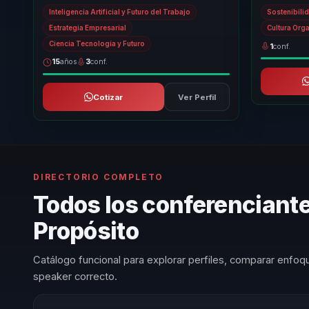
grounded. He equips organizations to move
conversacion
Inteligencia Artificial y Futuro del Trabajo
Sostenibili
beyond...
necesitan...
Estrategia Empresarial
Cultura Org
Ciencia Tecnología y Futuro
1
conf.
15
años
3
conf.
Cotizar
Ver Perfil
DIRECTORIO COMPLETO
Todos los conferenciante
Propósito
Catálogo funcional para explorar perfiles, comparar enfoqu
speaker correcto.