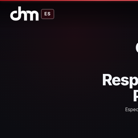
ES
Resp
Especi