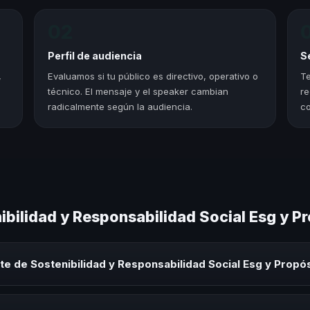
02
Perfil de audiencia
S
,
Evaluamos si tu público es directivo, operativo o
Te
técnico. El mensaje y el speaker cambian
re
radicalmente según la audiencia.
co
bilidad y Responsabilidad Social Esg y P
e de Sostenibilidad y Responsabilidad Social Esg y Propó
idad y Responsabilidad Social Esg y Propósito es un experto que com
en eventos corporativos, convenciones y seminarios. Su objetivo es ge