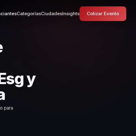
ciantes
Categorías
Ciudades
Insights
Cotizar Evento
e
Esg y
a
to para