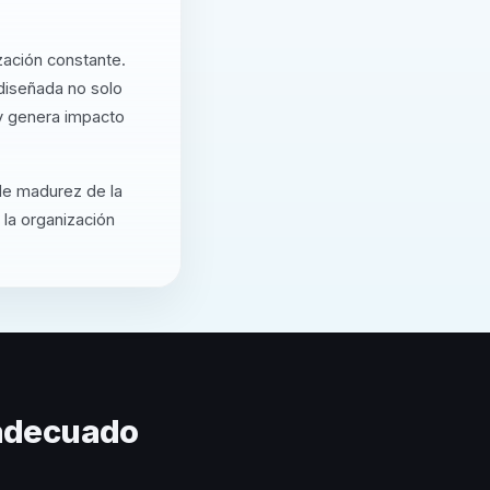
zación constante.
diseñada no solo
 y genera impacto
 de madurez de la
 la organización
 adecuado