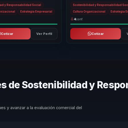
 estrategica para lideres que
ESG en motores reales de transfor
dad y Responsabilidad Social
Sostenibilidad y Responsabilidad Soc
organ...
anizacional
Estrategia Empresarial
Cultura Organizacional
Estrategia 
4
conf.
Cotizar
Ver Perfil
Cotizar
s de Sostenibilidad y Respon
es y avanzar a la evaluación comercial del