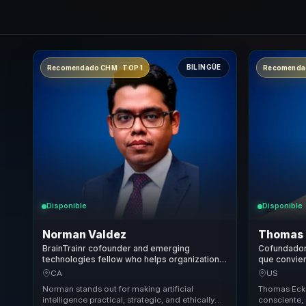
BILINGÜE
Recomendado CHM · TOP 1
Recomendad
Disponible
Disponible
Norman Valdez
Thomas 
BrainTrainr cofounder and emerging
Cofundador 
technologies fellow who helps organizations
que convier
apply AI with stronger governance, public
estrategia 
CA
US
trust, and long-term social value.
empresas.
Norman stands out for making artificial
Thomas Ecks
intelligence practical, strategic, and ethically
consciente, 