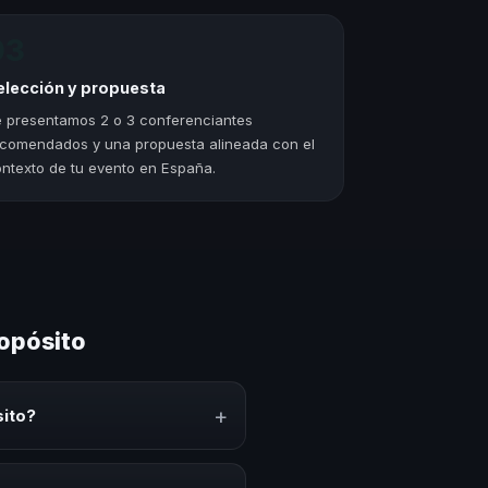
03
elección y propuesta
 presentamos 2 o 3 conferenciantes
comendados y una propuesta alineada con el
ntexto de tu evento en España.
ropósito
+
sito?
parte conocimiento, estrategias
nerar reflexión, inspiración y