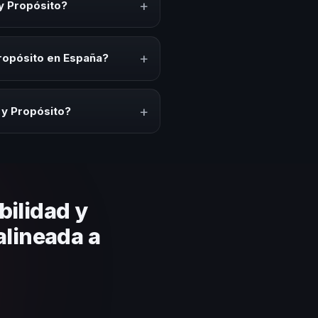
+
 y Propósito?
 kick-offs, convenciones
 un cambio cultural relacionado
+
Propósito en España?
ción del evento. En CHM España
puesto.
+
 y Propósito?
lares y su capacidad de adaptar
 basada en estos criterios.
ilidad y
alineada a