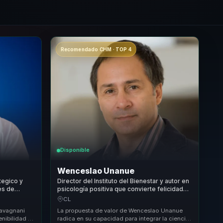
Recomendado CHM · TOP 4
Disponible
Wenceslao Unanue
tegico y
Director del Instituto del Bienestar y autor en
es de
psicología positiva que convierte felicidad
sito en
organizacional en productividad sostenible
CL
para empresas.
Ravagnani
La propuesta de valor de Wenceslao Unanue
enibilidad y
radica en su capacidad para integrar la ciencia