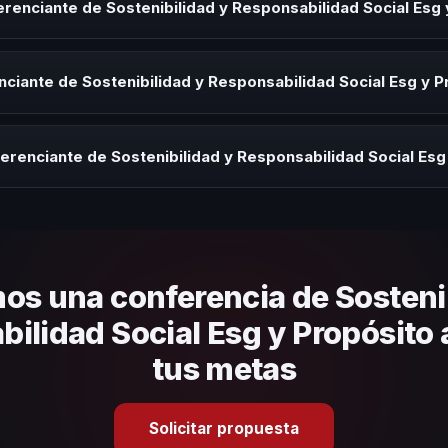
renciante de Sostenibilidad y Responsabilidad Social Esg
audiencia.
iante de Sostenibilidad y Responsabilidad Social Esg y Propósito para
o, eventos de integración o cuando tu organización necesita impulsar
ciante de Sostenibilidad y Responsabilidad Social Esg y 
rayectoria del speaker, la modalidad (presencial o virtual) y la dura
 sin costo y una propuesta en menos de 24 horas adaptada a tu presu
erenciante de Sostenibilidad y Responsabilidad Social Esg
 tema, su estilo de comunicación, casos de éxito con audiencias simi
nizacional. En CHM España te ayudamos con una selección estratégica
os una conferencia de Sostenib
ilidad Social Esg y Propósito 
tus metas
Solicitar propuesta