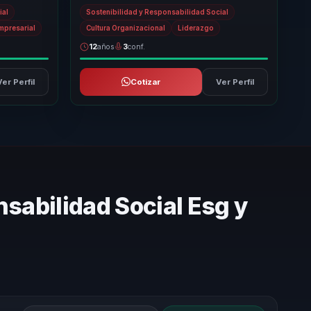
mación
de la felicidad con las necesidades
ial
Sostenibilidad y Responsabilidad Social
empresarial...
Empresarial
Cultura Organizacional
Liderazgo
12
años
3
conf.
Ver Perfil
Cotizar
Ver Perfil
sabilidad Social Esg y