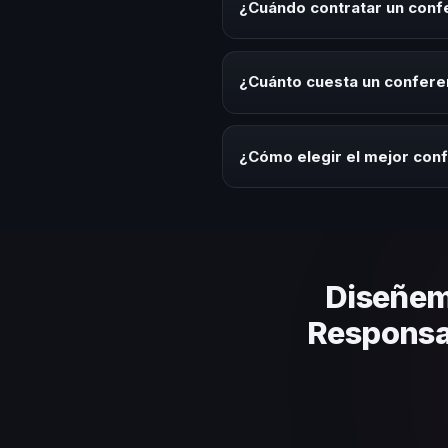
¿Cuándo contratar un confe
herramientas aplicables para la 
Es ideal contratar un conferenc
anuales, programas de desarroll
¿Cuánto cuesta un conferen
con esta temática.
Los honorarios varían según la t
ofrecemos asesoría estratégica
¿Cómo elegir el mejor conf
Evalúa su experiencia real en el
el contenido a tu contexto orga
Diseñem
Responsab