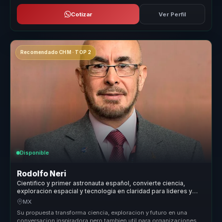
Cotizar
Ver Perfil
Recomendado CHM · TOP 2
Disponible
Rodolfo Neri
Cientifico y primer astronauta español, convierte ciencia,
exploracion espacial y tecnologia en claridad para lideres y
equipos.
MX
Su propuesta transforma ciencia, exploracion y futuro en una
conversacion inspiradora pero tambien util para organizaciones