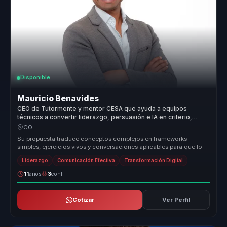
Disponible
Mauricio Benavides
CEO de Tutormente y mentor CESA que ayuda a equipos
técnicos a convertir liderazgo, persuasión e IA en criterio,
influencia y acción.
CO
Su propuesta traduce conceptos complejos en frameworks
simples, ejercicios vivos y conversaciones aplicables para que los
equipos convier...
Liderazgo
Comunicación Efectiva
Transformación Digital
11
años
3
conf.
Cotizar
Ver Perfil