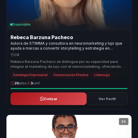
Disponible
Rebeca Barzuna Pacheco
Autora de STIMMA y consultora en neuromarketing y lujo que
ayuda a marcas a convertir storytelling y estrategia en
posicionamiento y ventaja competitiva.
CR
Rebeca Barzuna Pacheco se distingue por su capacidad para
integrar el marketing de lujo con el neuromarketing, ofreciendo un
enfoque únic...
Estrategia Empresarial
Comunicación Efectiva
Liderazgo
20
años
3
conf.
Cotizar
Ver Perfil
ES