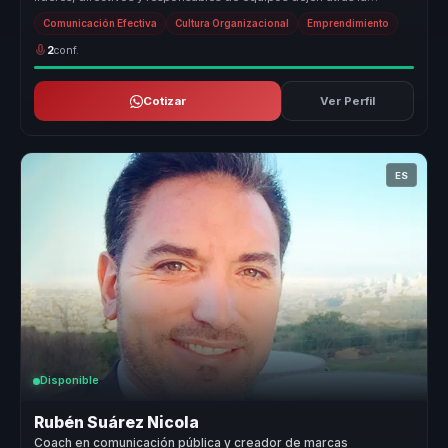
desalineación y co...
Comunicación Efectiva
Cultura Organizacional
Emprendimiento
2
conf.
Cotizar
Ver Perfil
ES
Disponible
Rubén Suárez Nicola
Coach en comunicación pública y creador de marcas