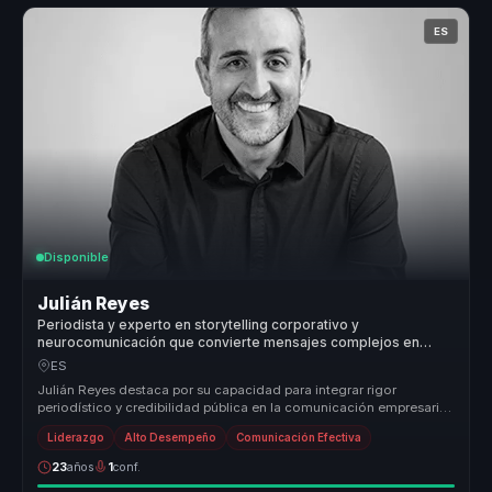
ES
Disponible
Julián Reyes
Periodista y experto en storytelling corporativo y
neurocomunicación que convierte mensajes complejos en
claridad e impacto mediático para líderes.
ES
Julián Reyes destaca por su capacidad para integrar rigor
periodístico y credibilidad pública en la comunicación empresarial.
Su metodolo...
Liderazgo
Alto Desempeño
Comunicación Efectiva
23
años
1
conf.