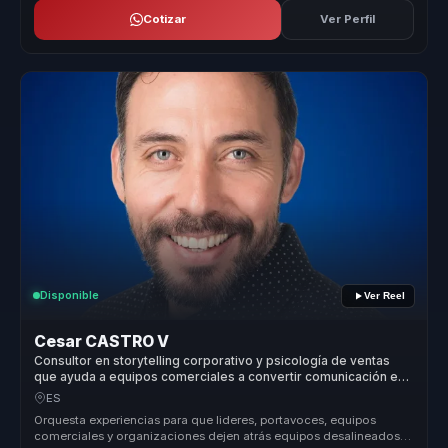
Cotizar
Ver Perfil
Disponible
Ver Reel
Cesar CASTRO V
Consultor en storytelling corporativo y psicología de ventas
que ayuda a equipos comerciales a convertir comunicación en
influencia, recordación y conversión.
ES
Orquesta experiencias para que lideres, portavoces, equipos
comerciales y organizaciones dejen atrás equipos desalineados y