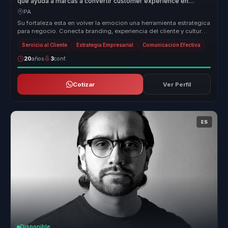
que ayuda a marcas a convertir customer experience en
fidelizacion, diferenciacion y rentabilidad.
PA
Su fortaleza esta en volver la emocion una herramienta estrategica
para negocio. Conecta branding, experiencia del cliente y cultura
de s...
Servicio al Cliente
Estrategia Empresarial
Comunicación Efectiva
20
años
3
conf.
Cotizar
Ver Perfil
ES
Disponible