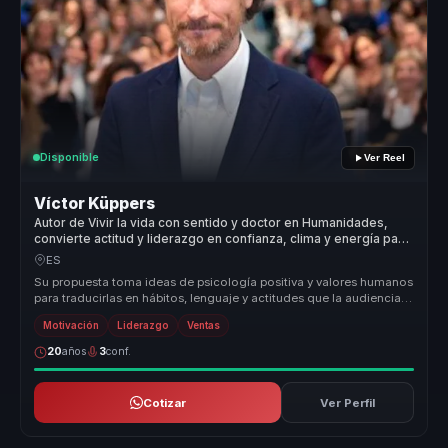
Disponible
Ver Reel
Víctor Küppers
Autor de Vivir la vida con sentido y doctor en Humanidades,
convierte actitud y liderazgo en confianza, clima y energía para
equipos.
ES
Su propuesta toma ideas de psicología positiva y valores humanos
para traducirlas en hábitos, lenguaje y actitudes que la audiencia
puede...
Motivación
Liderazgo
Ventas
20
años
3
conf.
Cotizar
Ver Perfil