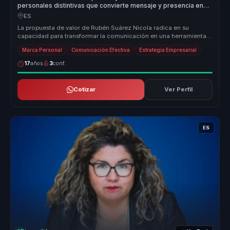
personales distintivas que convierte mensaje y presencia en
autoridad para líderes y portavoces.
ES
La propuesta de valor de Rubén Suárez Nicola radica en su
capacidad para transformar la comunicación en una herramienta
de liderazgo efec...
Marca Personal
Comunicación Efectiva
Estrategia Empresarial
17
años
3
conf.
Cotizar
Ver Perfil
ES