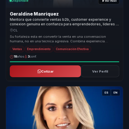
Disponible
Ver Reel
Geraldine Manríquez
Mentora que convierte ventas b2b, customer experience y
conexion genuina en confianza para emprendedores, lideres y
equipos.
CL
Su fortaleza esta en convertir la venta en una conversacion
humana, no en una tecnica agresiva. Combina experiencia
emprendedora, pedagog...
Ventas
Emprendimiento
Comunicación Efectiva
18
años
3
conf.
Cotizar
Ver Perfil
ES
EN