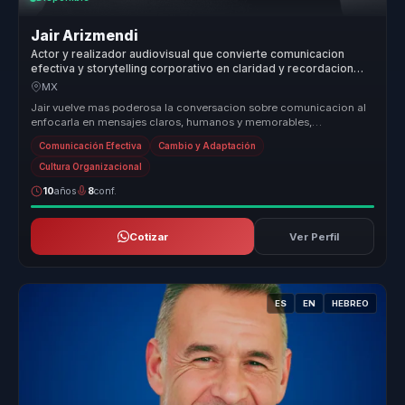
Jair Arizmendi
Actor y realizador audiovisual que convierte comunicacion
efectiva y storytelling corporativo en claridad y recordacion
para empresas y equipos.
MX
Jair vuelve mas poderosa la conversacion sobre comunicacion al
enfocarla en mensajes claros, humanos y memorables,
especialmente utiles p...
Comunicación Efectiva
Cambio y Adaptación
Cultura Organizacional
10
años
8
conf.
Cotizar
Ver Perfil
ES
EN
HEBREO