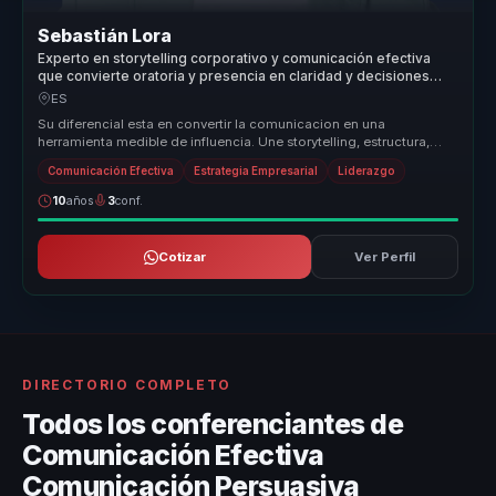
Sebastián Lora
Experto en storytelling corporativo y comunicación efectiva
que convierte oratoria y presencia en claridad y decisiones
para líderes y equipos.
ES
Su diferencial esta en convertir la comunicacion en una
herramienta medible de influencia. Une storytelling, estructura,
presencia y pers...
Comunicación Efectiva
Estrategia Empresarial
Liderazgo
10
años
3
conf.
Cotizar
Ver Perfil
DIRECTORIO COMPLETO
Todos los conferenciantes de
Comunicación Efectiva
Comunicación Persuasiva