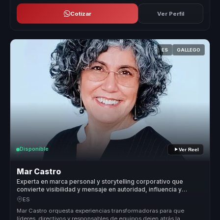
Cotizar
Ver Perfil
ES
GALLEGO
Disponible
Ver Reel
Mar Castro
Experta en marca personal y storytelling corporativo que
convierte visibilidad y mensaje en autoridad, influencia y
oportunidades para líderes.
ES
Mar Castro orquesta experiencias transformadoras para que
líderes, directivos y responsables de equipos dejen atrás la