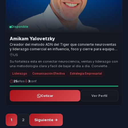
Disponible
Amikam Yalovetzky
Creador del metodo ADN del Tiger que convierte neuroventas
y liderazgo comercial en influencia, foco y cierre para equipos
de ventas.
US
Su fortaleza esta en conectar neurociencia, ventas y liderazgo con
una metodologia clara y facil de bajar al dia a dia. Convierte
motivac...
Liderazgo
Comunicación Efectiva
Estrategia Empresarial
25
años
3
conf.
Cotizar
Ver Perfil
1
2
Siguiente →