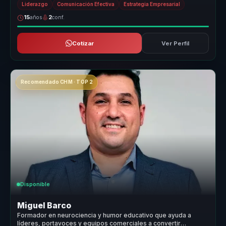
Liderazgo
Comunicación Efectiva
Estrategia Empresarial
15
años
2
conf.
Cotizar
Ver Perfil
Recomendado CHM · TOP 2
Disponible
Miguel Barco
Formador en neurociencia y humor educativo que ayuda a
líderes, portavoces y equipos comerciales a convertir