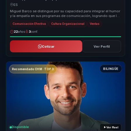
comunicación en claridad, persuasión y cohesión.
ES
Miguel Barco se distingue por su capacidad para integrar el humor
y la empatía en sus programas de comunicación, logrando que los
partici...
Comunicación Efectiva
Cultura Organizacional
Ventas
22
años
3
conf.
Cotizar
Ver Perfil
BILINGÜE
Recomendado CHM · TOP 3
Disponible
Ver Reel