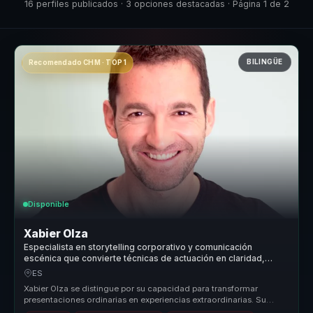
16 perfiles publicados · 3 opciones destacadas · Página 1 de 2
BILINGÜE
Recomendado CHM · TOP 1
Disponible
Xabier Olza
Especialista en storytelling corporativo y comunicación
escénica que convierte técnicas de actuación en claridad,
presencia e influencia para líderes.
ES
Xabier Olza se distingue por su capacidad para transformar
presentaciones ordinarias en experiencias extraordinarias. Su
enfoque único, b...