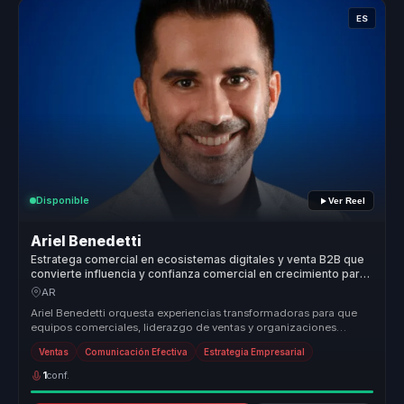
ES
Disponible
Ver Reel
Ariel Benedetti
Estratega comercial en ecosistemas digitales y venta B2B que
convierte influencia y confianza comercial en crecimiento para
equipos de alto desempeño.
AR
Ariel Benedetti orquesta experiencias transformadoras para que
equipos comerciales, liderazgo de ventas y organizaciones
orientadas al cr...
Ventas
Comunicación Efectiva
Estrategia Empresarial
1
conf.