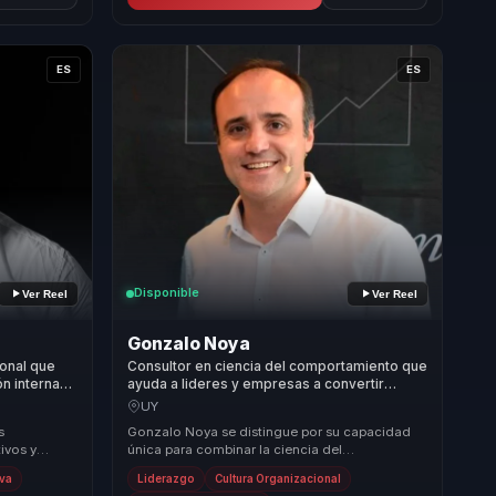
ES
ES
Disponible
Ver Reel
Ver Reel
Gonzalo Noya
ional que
Consultor en ciencia del comportamiento que
n interna
ayuda a lideres y empresas a convertir
n para
cultura organizacional en equipos alineados,
UY
decisiones y alto desempeno.
s
Gonzalo Noya se distingue por su capacidad
ivos y
única para combinar la ciencia del
n dejar
comportamiento con aplicaciones prácticas en
iva
Liderazgo
Cultura Organizacional
el entorno emp...