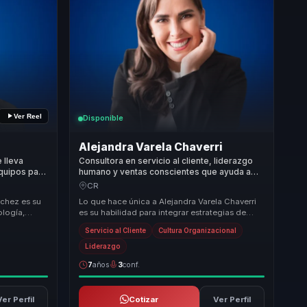
Ver Reel
Disponible
Alejandra Varela Chaverri
 lleva
Consultora en servicio al cliente, liderazgo
equipos para
humano y ventas conscientes que ayuda a
oco y alto
empresas a convertir cultura interna en
CR
experiencia del cliente.
nchez es su
Lo que hace única a Alejandra Varela Chaverri
ología,
es su habilidad para integrar estrategias de
na
negocio con componentes humanos,
Servicio al Cliente
Cultura Organizacional
ofreciendo so...
Liderazgo
7
años
3
conf.
Ver Perfil
Cotizar
Ver Perfil