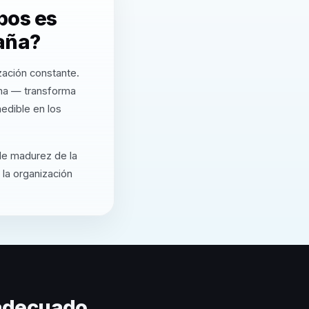
pos es
aña?
zación constante.
rma — transforma
edible en los
 de madurez de la
 la organización
 adecuado