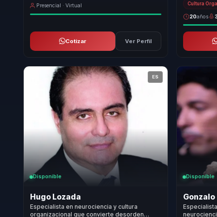
Cultura Org
Presencial · Virtual
20
años
Cotizar
Ver Perfil
ES
Disponible
Disponible
Hugo Lozada
Gonzalo 
Especialista en neurociencia y cultura
Especialist
organizacional que convierte desorden
neurocienci