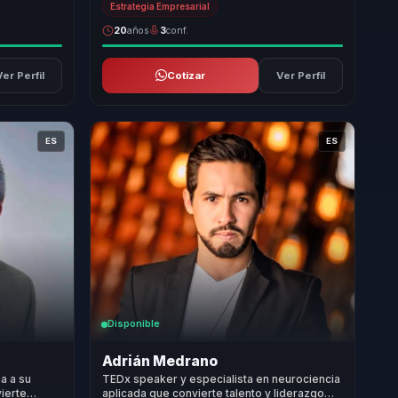
Estrategia Empresarial
20
años
3
conf.
Ver Perfil
Cotizar
Ver Perfil
ES
ES
Disponible
Adrián Medrano
a a su
TEDx speaker y especialista en neurociencia
vierte
aplicada que convierte talento y liderazgo