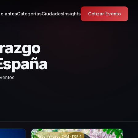
ciantes
Categorías
Ciudades
Insights
Cotizar Evento
erazgo
 España
eventos
Recomendado CHM · TOP 4