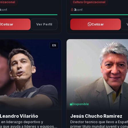
anizacional
Cultura Organizacional
3
conf.
3
conf.
Cotizar
Ver Perfil
Cotizar
ES
Disponible
Leandro Vilariño
Jesús Chucho Ramirez
a en liderazgo deportivo y
Director tecnico que llevo a Españ
a que ayuda a líderes y equipos a
primer titulo mundial juvenil y con