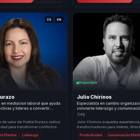
ES
EN
Disponible
Durazo
Julio Chirinos
a en mediacion laboral que ayuda
Especialista en cambio organizac
ectivas y lideres a convertir
convierte liderazgo y comunicació
 complejos en acuerdos
en alineación, claridad y ejecució
PE
 y cultura saludable.
equipos.
a de valor de Yvette Durazo radica
Julio Chirinos orquesta experiencia
idad para transformar conflictos en
transformadoras para líderes, direct
es de crecimiento
responsables de equipos que desea
n Efectiva
Liderazgo
Productividad
Comunicación Efect
al....
atrás la desalin...