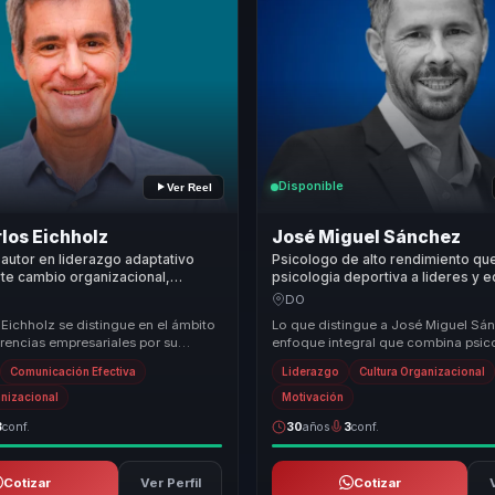
Disponible
Ver Reel
los Eichholz
José Miguel Sánchez
 autor en liderazgo adaptativo
Psicologo de alto rendimiento que
te cambio organizacional,
psicologia deportiva a lideres y 
d y cohesion en mejores
convertir presion en resiliencia, f
DO
para lideres y equipos.
desempeno.
Eichholz se distingue en el ámbito
Lo que distingue a José Miguel Sá
rencias empresariales por su
enfoque integral que combina psic
ica de integrar la ciencia del
liderazgo y deporte para ofrecer u
Comunicación Efectiva
Liderazgo
Cultura Organizacional
experiencia tr...
anizacional
Motivación
3
conf.
30
años
3
conf.
Cotizar
Ver Perfil
Cotizar