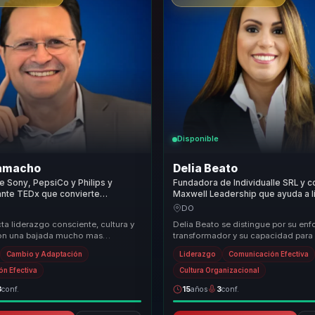
Disponible
amacho
Delia Beato
e Sony, PepsiCo y Philips y
Fundadora de Individualle SRL y 
ante TEDx que convierte
Maxwell Leadership que ayuda a l
onsciente y proposito en cultura y
convertir talento y cultura en coh
DO
 para empresas.
liderazgo y pertenencia.
a liderazgo consciente, cultura y
Delia Beato se distingue por su en
con una bajada mucho mas
transformador y su capacidad para
para organizaciones que quieren
con las audiencias. Su propuesta de
Cambio y Adaptación
Liderazgo
Comunicación Efectiva
...
radica en su...
n Efectiva
Cultura Organizacional
3
conf.
15
años
3
conf.