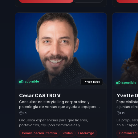
Disponible
Ver Reel
Disponible
Cesar CASTRO V
Yvette 
Consultor en storytelling corporativo y
Especialist
psicología de ventas que ayuda a equipos
a juntas dir
comerciales a convertir comunicación en
conflictos
ES
US
influencia, recordación y conversión.
sostenibles
Orquesta experiencias para que lideres,
La propuest
portavoces, equipos comerciales y
en su capac
organizaciones dejen atrás equipos
oportunidad
Comunicación Efectiva
Ventas
Liderazgo
Comunicació
desalineados y construyan li...
organizacion