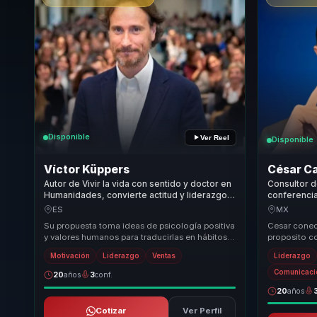
Disponible
Ver Reel
Disponible
Víctor Küppers
César C
Autor de Vivir la vida con sentido y doctor en
Consultor d
Humanidades, convierte actitud y liderazgo
conferenci
en confianza, clima y energía para equipos.
liderazgo c
ES
MX
desempeno
Su propuesta toma ideas de psicología positiva
Cesar conect
y valores humanos para traducirlas en hábitos,
proposito 
lenguaje y actitudes que la audiencia puede...
ejecutable 
Motivación
Liderazgo
Ventas
Liderazgo
fortalecer de
Comunicació
20
años
3
conf.
20
años
Cotizar
Ver Perfil