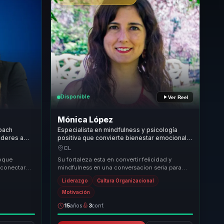
Disponible
Ver Reel
Mónica López
coach
Especialista en mindfulness y psicología
ideres a
positiva que convierte bienestar emocional
esion,
en productividad sostenible para líderes y
CL
equipos.
foque
Su fortaleza esta en convertir felicidad y
 conectar
mindfulness en una conversacion seria para
 valor
negocio, liderazgo y cultura. Baja bienestar a
Liderazgo
Cultura Organizacional
prac...
Motivación
15
años
3
conf.