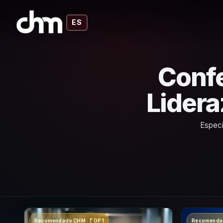
ES
Confe
Lidera
Especi
Recomendado CHM · TOP 1
Recomendad