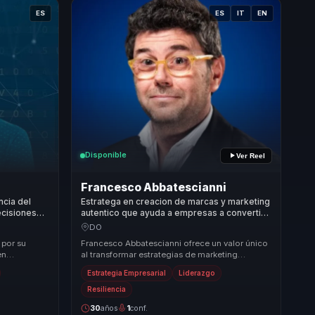
ES
ES
IT
EN
Disponible
Ver Reel
Francesco Abbatescianni
ncia del
Estratega en creacion de marcas y marketing
ecisiones
autentico que ayuda a empresas a convertir
os
diferenciacion en posicionamiento, lealtad y
DO
ventaja competitiva.
 por su
Francesco Abbatescianni ofrece un valor único
en
al transformar estrategias de marketing
s de
convencionales en enfoques auténticos y
Estrategia Empresarial
Liderazgo
efectivos q...
Resiliencia
30
años
1
conf.