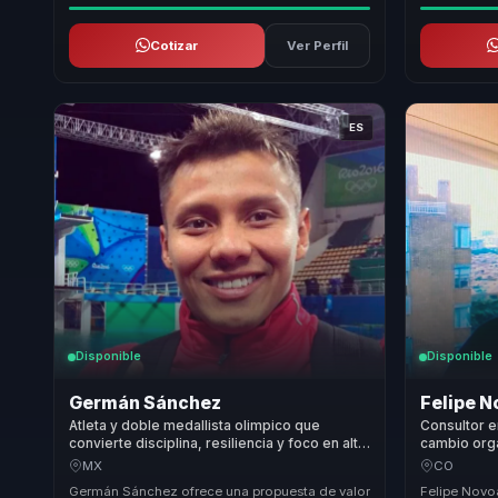
Cotizar
Ver Perfil
ES
Disponible
Disponible
Germán Sánchez
Felipe 
Atleta y doble medallista olimpico que
Consultor 
convierte disciplina, resiliencia y foco en alto
cambio orga
desempeno para equipos y lideres.
liderazgo t
MX
CO
acción y cr
Germán Sánchez ofrece una propuesta de valor
Felipe Novo