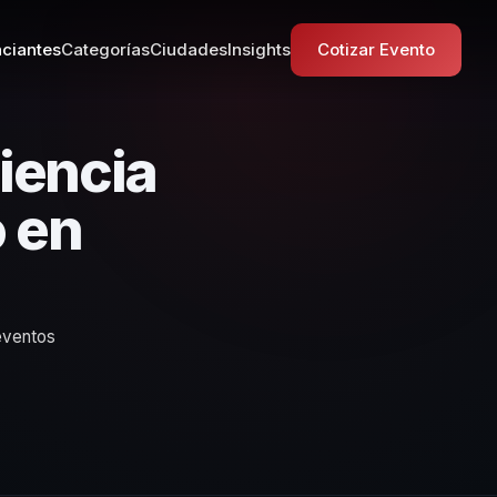
ciantes
Categorías
Ciudades
Insights
Cotizar Evento
iencia
 en
eventos