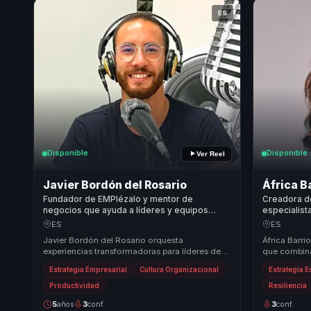
ES
Disponible
Disponible
Ver Reel
Javier Bordón del Rosario
África B
Fundador de EMPIézalo y mentor de
Creadora de
negocios que ayuda a líderes y equipos
especialist
comerciales a convertir innovación en
convierte v
ES
ES
adaptación y ventaja competitiva.
ventaja com
Javier Bordón del Rosario orquesta
África Barri
experiencias transformadoras para líderes de
que combina
transformación, aprendizaje e innovación
estrategias 
Estrategia Empresarial
Cultura Organizacional
Estrategia 
organizacional. ...
capa...
Productividad
Resiliencia
5
años
3
conf.
3
conf.