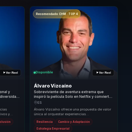
Recomendado CHM · TOP 4
Disponible
Ver Reel
Ver Reel
Álvaro Vizcaíno
onal y
Sobreviviente de aventura extrema que
 diversidad
inspiró la película Solo en Netflix y convierte
 y mejores
adversidad en resiliencia, cambio y coraje
ES
para equipos.
cias
Álvaro Vizcaíno ofrece una propuesta de valor
ivos y
única al orquestar experiencias
doles dejar
transformadoras para líderes en el ámbito de la
nclusión
Resiliencia
Cambio y Adaptación
transformac...
Estrategia Empresarial