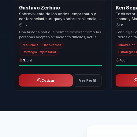
Gustavo Zerbino
Ken Sega
Sobreviviente de los Andes, empresario y
Ex director
conferenciante uruguayo sobre resiliencia,
Insanely Si
liderazgo en acción y trabajo en equipo.
innovacion 
UY
US
empresas.
Una historia real que permite explorar cómo las
Ken Segall 
personas aceptan situaciones difíciles, actúan
líderes de t
con propósito y sostienen al equipo cuando...
innovación 
Resiliencia
Innovación
Innovación
dejar atrá...
Estrategia Empresarial
Estrategia 
3
conf.
4
conf.
Cotizar
Ver Perfil