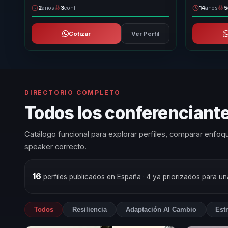
2
años
3
conf.
14
años
5
Cotizar
Ver Perfil
DIRECTORIO COMPLETO
Todos los conferenciante
Catálogo funcional para explorar perfiles, comparar enfoqu
speaker correcto.
16
perfiles publicados en España
· 4 ya priorizados para u
Todos
Resiliencia
Adaptación Al Cambio
Est