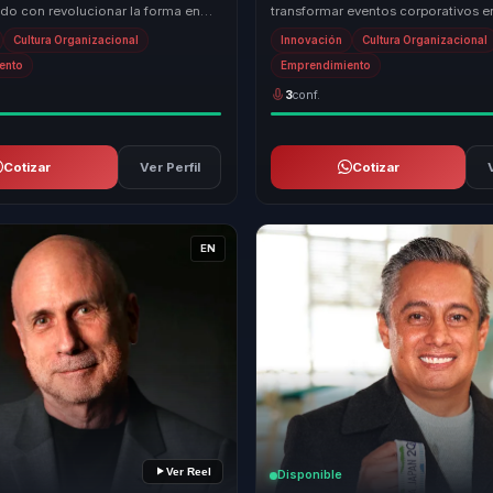
o con revolucionar la forma en
transformar eventos corporativos e
resas abordan el negocio y el
experiencias mágicas que inspiran 
Cultura Organizacional
Innovación
Cultura Organizacional
..
Su enfoque ún...
ento
Emprendimiento
3
conf.
Cotizar
Ver Perfil
Cotizar
EN
Ver Reel
Disponible