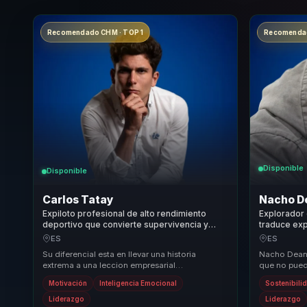
Recomendado CHM · TOP 1
Recomendad
Disponible
Disponible
Carlos Tatay
Nacho D
Expiloto profesional de alto rendimiento
Explorador 
deportivo que convierte supervivencia y
traduce ex
resiliencia en fortaleza mental para equipos.
liderazgo, r
ES
ES
compartido
Su diferencial esta en llevar una historia
Nacho Dean 
extrema a una leccion empresarial
que no pued
profundamente aplicable. No se queda en
autoridad n
Motivación
Inteligencia Emocional
Sostenibili
inspiracion emociona...
reale...
Liderazgo
Liderazgo