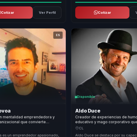
Cotizar
Ver Perfil
Cotizar
ES
Disponible
Novoa
Aldo Duce
en mentalidad emprendedora y
Creador de experiencias de hum
nizacional que convierte
educativo y mago corporativo qu
ransformacional en resiliencia,
asombro en creatividad, motivaci
CL
ecimiento para equipos.
recordación para líderes y equipo
a es un emprendedor apasionado,
Aldo Duce se destaca por su capac