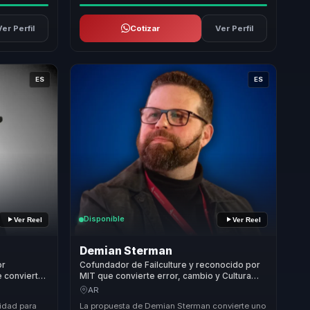
Ver Perfil
Cotizar
Ver Perfil
ES
ES
Disponible
Ver Reel
Ver Reel
Demian Sterman
or
Cofundador de Failculture y reconocido por
e convierte
MIT que convierte error, cambio y Cultura
ón y
FAIL en innovación, agilidad y ejecución para
AR
s.
equipos.
idad para
La propuesta de Demian Sterman convierte uno