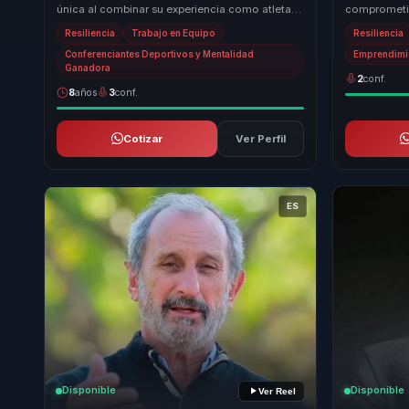
única al combinar su experiencia como atleta
comprometid
olímpico con su habilidad para comunicar y
que las emp
Resiliencia
Trabajo en Equipo
Resiliencia
moti...
impacto soc.
Conferenciantes Deportivos y Mentalidad
Emprendimi
Ganadora
2
conf.
8
años
3
conf.
Cotizar
Ver Perfil
ES
Disponible
Disponible
Ver Reel