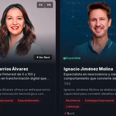
ES
EN
Ver Reel
Disponible
arrios Álvarez
Ignacio Jiménez Molina
 Pinterest de 0 a 100 y
Especialista en neurociencia y cie
a en transformación digital que
comportamiento que convierte d
isibilidad en comunidad, ventas y
complejas en claridad para equip
ES
petitiva para marcas.
directivos.
os Álvarez ofrece un enfoque único
Ignacio Jiménez Molina se destaca
 innovación tecnológica con
capacidad para convertir desafíos 
de marketing digital efectivas. Su
oportunidades mediante estrategia
Empresarial
Emprendimiento
Resiliencia
Estrategia Empresarial
marketing digital inn...
Liderazgo
1
conf.