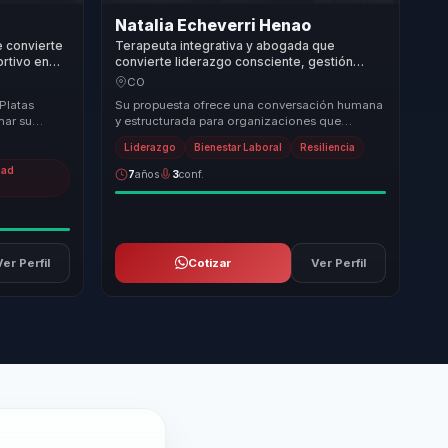
Natalia Echeverri Henao
e convierte
Terapeuta integrativa y abogada que
ortivo en
convierte liderazgo consciente, gestión
y lideres.
emocional y Kintsugi en equipos más
CO
humanos.
Platas
Su propuesta ofrece una conversación humana
nar su
y estructurada para organizaciones que
on su
quieren fortalecer liderazgo consciente,
Liderazgo
Bienestar Laboral
Resiliencia
comunicación ...
dad
7
años
3
conf.
Ver Perfil
Cotizar
Ver Perfil