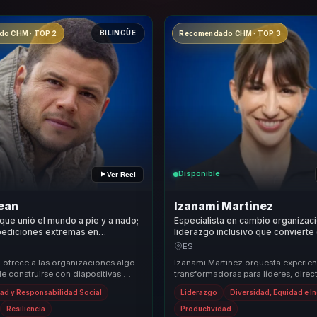
BILINGÜE
o CHM · TOP 2
Recomendado CHM · TOP 3
Disponible
Ver Reel
ean
Izanami Martinez
que unió el mundo a pie y a nado;
Especialista en cambio organizaci
pediciones extremas en
liderazgo inclusivo que convierte
esiliencia y propósito
y talento en innovación, cohesión
ES
.
decisiones para organizaciones.
ofrece a las organizaciones algo
Izanami Martinez orquesta experien
e construirse con diapositivas:
transformadoras para líderes, direct
acida de haber atravesado cambios
responsables de equipos, permitién
dad y Responsabilidad Social
Liderazgo
Diversidad, Equidad e I
atrás equ...
Resiliencia
Productividad