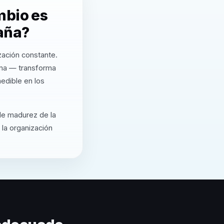
mbio es
aña?
zación constante.
rma — transforma
edible en los
 de madurez de la
 la organización