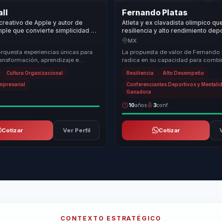
ll
Fernando Platas
 creativo de Apple y autor de
Atleta y ex clavadista olimpico qu
mple que convierte simplicidad e
resiliencia y alto rendimiento dep
en adaptacion y ejecucion para
enfoque y disciplina para equipos 
MX
orquesta experiencias únicas para
La propuesta de valor de Fernando 
ransformación, aprendizaje e
radica en su capacidad para combi
organizacional, ayudándoles a
experiencia como atleta olímpico c
Cultura Organizacional
Resiliencia
Alto Desempeño
conocimiento en ...
Empresarial
Conferenciantes Deportivos y Mentali
Ganadora
10
años
3
conf.
Cotizar
Ver Perfil
Cotizar
CONTEXTO ESTRATÉGICO