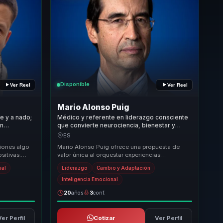
Disponible
Ver Reel
Ver Reel
Mario Alonso Puig
e y a nado;
Médico y referente en liderazgo consciente
en
que convierte neurociencia, bienestar y
propósito en cambio sostenible para líderes
ES
y equipos.
iones algo
Mario Alonso Puig ofrece una propuesta de
sitivas:
valor única al orquestar experiencias
sado cambios
transformadoras para líderes, directivos y
ial
Liderazgo
Cambio y Adaptación
responsables d...
Inteligencia Emocional
20
años
3
conf.
Ver Perfil
Cotizar
Ver Perfil