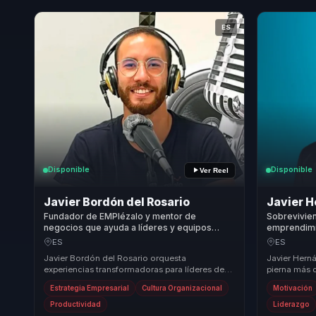
ES
Disponible
Disponible
Ver Reel
Javier Bordón del Rosario
Javier 
Fundador de EMPIézalo y mentor de
Sobrevivie
negocios que ayuda a líderes y equipos
emprendimi
comerciales a convertir innovación en
convierte s
ES
ES
adaptación y ventaja competitiva.
autolideraz
Javier Bordón del Rosario orquesta
Javier Hern
experiencias transformadoras para líderes de
pierna más 
transformación, aprendizaje e innovación
modelo de c
Estrategia Empresarial
Cultura Organizacional
Motivación
organizacional. ...
conecta con 
Productividad
Liderazgo