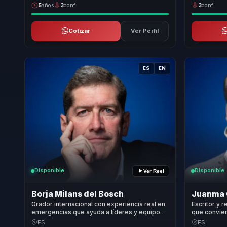
5
años
3
conf.
3
conf.
Cotizar
Ver Perfil
ES
EN
Disponible
Disponible
Ver Reel
Borja Milans del Bosch
Juanma 
Orador internacional con experiencia real en
Escritor y 
emergencias que ayuda a líderes y equipos a
que convier
convertir resiliencia en claridad, coraje y
motivación 
ES
ES