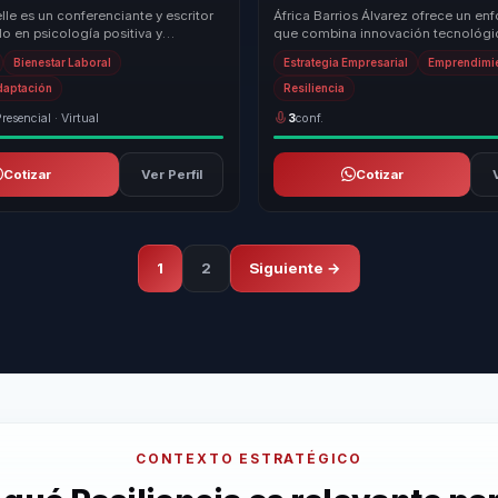
a equipos.
ventaja competitiva para marcas.
le es un conferenciante y escritor
África Barrios Álvarez ofrece un en
o en psicología positiva y
que combina innovación tecnológi
on una sólida base científica. Es
estrategias de marketing digital efe
Bienestar Laboral
Estrategia Empresarial
Emprendimi
capa...
daptación
Resiliencia
resencial · Virtual
3
conf.
Cotizar
Ver Perfil
Cotizar
1
2
Siguiente →
CONTEXTO ESTRATÉGICO