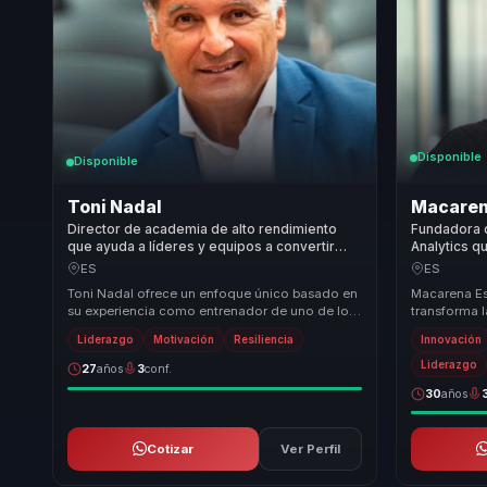
Disponible
Disponible
Toni Nadal
Macaren
Director de academia de alto rendimiento
Fundadora 
que ayuda a líderes y equipos a convertir
Analytics q
adversidad y autoexigencia en resiliencia,
artificial e
ES
ES
compromiso y alto desempeño.
competitiv
Toni Nadal ofrece un enfoque único basado en
Macarena Es
su experiencia como entrenador de uno de los
transforma 
tenistas más exitosos del mundo. Su
decisiones e
Liderazgo
Motivación
Resiliencia
Innovación
metodología...
hab...
Liderazgo
27
años
3
conf.
30
años
Cotizar
Ver Perfil