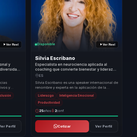
Disponible
Ver Reel
Ver Reel
Silvia Escribano
onal y
Especialista en neurociencia aplicada al
 diversidad
coaching que convierte bienestar y liderazgo
 y mejores
consciente en foco, confianza y culturas más
ES
sanas para líderes y equipos.
cias
Silvia Escribano es una speaker internacional de
ivos y
renombre y experta en la aplicación de la
doles dejar
neurociencia al coaching, liderando la transfo...
nclusión
Liderazgo
Inteligencia Emocional
Productividad
25
años
2
conf.
Ver Perfil
Cotizar
Ver Perfil