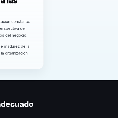
a las
zación constante.
erspectiva del
os del negocio.
 de madurez de la
 la organización
 adecuado