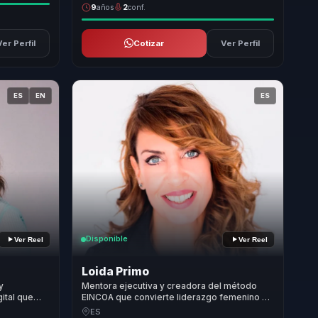
9
años
2
conf.
Ver Perfil
Cotizar
Ver Perfil
ES
EN
ES
Disponible
Ver Reel
Ver Reel
Loida Primo
y
Mentora ejecutiva y creadora del método
gital que
EINCOA que convierte liderazgo femenino y
d, ventas y
neurociencia aplicada en confianza,
ES