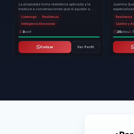
cohesión.
cambio par
La propuesta toma resiliencia aplicada y la
Juanma Quel
traduce a conversaciones que sí ayudan a
especializad
decidir mejor. Para organizaciones y lideres
motivación c
Liderazgo
Resiliencia
Resiliencia
que enf...
recono...
Inteligencia Emocional
Cambio y A
3
conf.
20
años
P
Cotizar
Ver Perfil