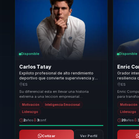
Disponible
Disponible
Carlos Tatay
Enric C
Expiloto profesional de alto rendimiento
Orador inte
deportivo que convierte supervivencia y
resiliencia
resiliencia en fortaleza mental para equipos.
mentalidad
ES
ES
equipos.
Su diferencial esta en llevar una historia
Enric Compa
extrema a una leccion empresarial
para transfo
profundamente aplicable. No se queda en
enfoque úni
Motivación
Inteligencia Emocional
Motivación
inspiracion emociona...
conocimie..
Liderazgo
Liderazgo
2
años
3
conf.
20
años
Cotizar
Ver Perfil