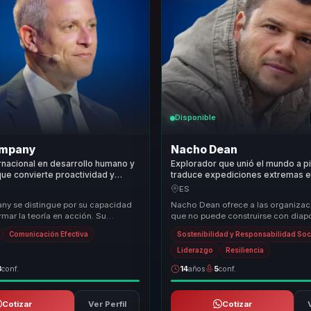
Disponible
ompany
Nacho Dean
rnacional en desarrollo humano y
Explorador que unió el mundo a pi
 que convierte proactividad y
traduce expediciones extremas 
 en energía y compromiso para
liderazgo, resiliencia y propósito
ES
compartido.
ny se distingue por su capacidad
Nacho Dean ofrece a las organizac
rmar la teoría en acción. Su
que no puede construirse con diapo
co combina carisma escénico con
autoridad nacida de haber atrave
Comunicación Efectiva
Sostenibilidad y Responsabilidad Soc
.
reale...
Liderazgo
Resiliencia
3
conf.
14
años
5
conf.
Cotizar
Ver Perfil
Cotizar