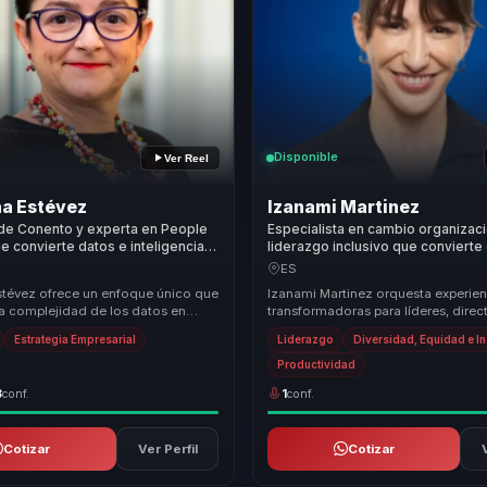
Disponible
Ver Reel
a Estévez
Izanami Martinez
de Conento y experta en People
Especialista en cambio organizaci
ue convierte datos e inteligencia
liderazgo inclusivo que convierte
n mejores decisiones y ventaja
y talento en innovación, cohesión
ES
a para empresas.
decisiones para organizaciones.
tévez ofrece un enfoque único que
Izanami Martinez orquesta experien
la complejidad de los datos en
transformadoras para líderes, direct
stratégicas claras y efectivas. Su
responsables de equipos, permitién
Estrategia Empresarial
Liderazgo
Diversidad, Equidad e I
atrás equ...
Productividad
3
conf.
1
conf.
Cotizar
Ver Perfil
Cotizar