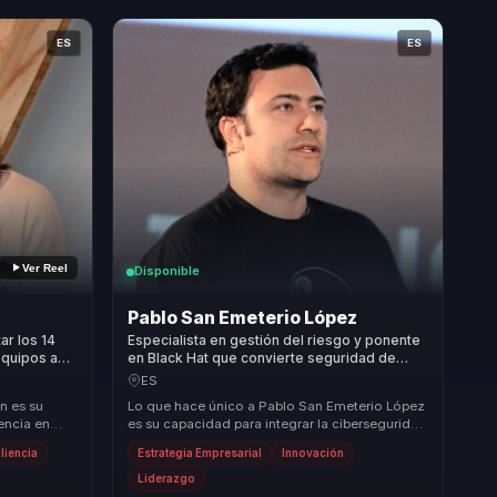
ES
ES
Ver Reel
Disponible
Pablo San Emeterio López
ar los 14
Especialista en gestión del riesgo y ponente
equipos a
en Black Hat que convierte seguridad de
a y alto
mensajería en resiliencia para empresas.
ES
n es su
Lo que hace único a Pablo San Emeterio López
encia en
es su capacidad para integrar la ciberseguridad
práctico en
con la estrategia empresarial, convirtiendo ...
liencia
Estrategia Empresarial
Innovación
Liderazgo