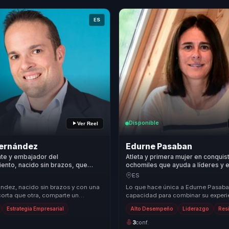
ES
Disponible
Ver Reel
Hernández
Edurne Pasaban
nte y embajador del
Atleta y primera mujer en conquist
ento, nacido sin brazos, que
ochomiles que ayuda a líderes y 
upervivencia real en resiliencia,
convertir adversidad en resilienci
ES
go y acción para equipos.
desempeño.
ández, nacido sin brazos y con una
Lo que hace única a Edurne Pasaba
corta que otra, comparte un
capacidad para combinar su experi
onferencia de motivación que
desafíos extremos con un enfoque 
Estrategia Empresarial
Alto Desempeño
Liderazgo
Resi
...
liderazgo...
3
conf.