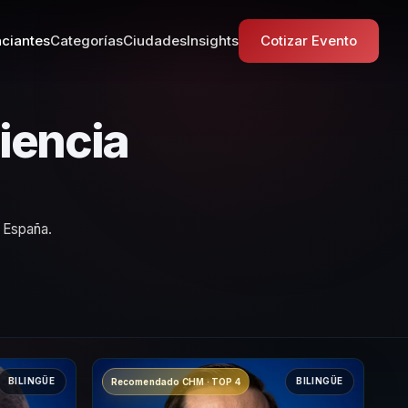
ciantes
Categorías
Ciudades
Insights
Cotizar Evento
iencia
n España.
BILINGÜE
BILINGÜE
Recomendado CHM · TOP 4