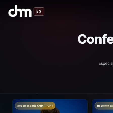
ES
Confe
Especial
Recomendado CHM · TOP 1
Recomendad