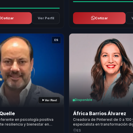
Cotizar
Ver Perfil
Cotizar
ES
Disponible
Ver Reel
Quelle
África Barrios Álvarez
referente en psicología positiva
Creadora de Pinterest de 0 a 100 
te resiliencia y bienestar en
especialista en transformación di
sostenida y fortaleza ante el
convierte visibilidad en comunida
ES