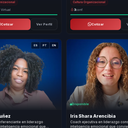
anizacional
Cultura Organizacional
 Virtual
3
conf.
Cotizar
Ver Perfil
Cotizar
ES
PT
EN
Disponible
Nuñez
Iris Shara Arencibia
nferenciante en liderazgo
Coach ejecutiva en liderazgo con
inteligencia emocional que
inteligencia emocional que convie