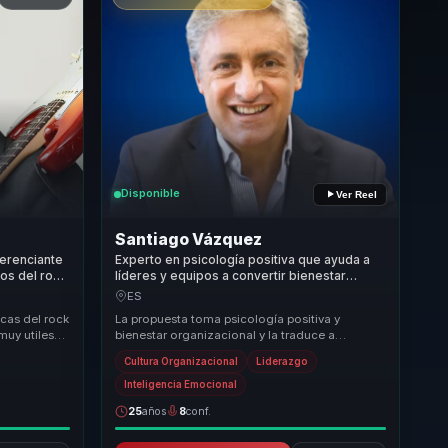
Disponible
Ver Reel
Santiago Vázquez
ferenciante
Experto en psicología positiva que ayuda a
os del rock
líderes y equipos a convertir bienestar
a para
organizacional en productividad, foco y
ES
cultura saludable.
icas del rock
La propuesta toma psicología positiva y
muy utiles
bienestar organizacional y la traduce a
d. Con...
conversaciones que sí ayudan a decidir mejor.
Cultura Organizacional
Liderazgo
Para lidere...
Inteligencia Emocional
25
años
8
conf.