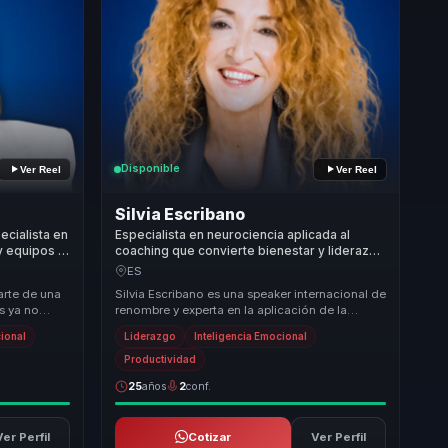
Disponible
Ver Reel
Ver Reel
Silvia Escribano
cialista en
Especialista en neurociencia aplicada al
y equipos a
coaching que convierte bienestar y liderazgo
ductividad,
consciente en foco, confianza y culturas más
ES
sanas para líderes y equipos.
rte de una
Silvia Escribano es una speaker internacional de
s ya no
renombre y experta en la aplicación de la
tos en
neurociencia al coaching, liderando la transfo...
cional
Liderazgo
Inteligencia Emocional
Productividad
25
años
2
conf.
Ver Perfil
Cotizar
Ver Perfil