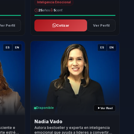
Inteligencia Emocional
25
años
5
conf.
Ver Perfil
Cotizar
Ver Perfil
ES
EN
ES
EN
Disponible
Ver Reel
Nadia Vado
sciente e
Autora bestseller y experta en inteligencia
rte estrés
emocional que ayuda a lideres a convertir