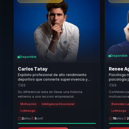
Disponible
Disponible
Carlos Tatay
Renee Ag
Expiloto profesional de alto rendimiento
Psicóloga m
deportivo que convierte supervivencia y
psicología 
resiliencia en fortaleza mental para equipos.
autolideraz
ES
ES
resiliencia 
Su diferencial esta en llevar una historia
Conferencia
extrema a una leccion empresarial
motivaciona
profundamente aplicable. No se queda en
Autolideraz
Motivación
Inteligencia Emocional
Bienestar L
inspiracion emociona...
personales p
Liderazgo
Liderazgo
2
años
3
conf.
18
años
2