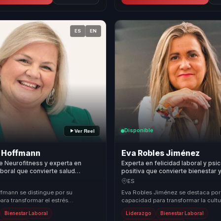
ES
EN
Disponible
Ver Reel
a Hoffmann
Eva Robles Jiménez
e Neurofitness y experta en
Experta en felicidad laboral y psi
aboral que convierte salud
positiva que convierte bienestar 
iderazgo y gestión del estrés en
mentalidad en cultura, energía y 
ES
uctividad para equipos.
para equipos.
ffmann se distingue por su
Eva Robles Jiménez se destaca por
ra transformar el estrés
capacidad para transformar la cultu
nal en productividad mediante el
organizacional a través de la felicid
Bienestar Laboral
Liderazgo
Bienestar Laboral
. Su m...
bienestar. Utiliz...