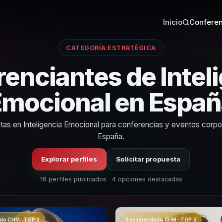
Inicio
Conferen
CATEGORÍA ESTRATÉGICA
enciantes de Intel
Emocional en Españ
stas en Inteligencia Emocional para conferencias y eventos corpo
España.
Explorar perfiles
Solicitar propuesta
16 perfiles publicados · 4 opciones destacadas
o CHM · TOP 2
Recomendado CHM · TOP 3