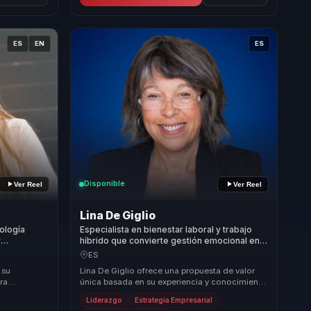
ES
EN
ES
Disponible
Ver Reel
Ver Reel
Lina De Giglio
cología
Especialista en bienestar laboral y trabajo
y
híbrido que convierte gestión emocional en
rendimiento
productividad sostenible para líderes y
ES
equipos.
 su
Lina De Giglio ofrece una propuesta de valor
ra
única basada en su experiencia y conocimiento
ad y el
en liderazgo transformacional, felicidad labor...
Liderazgo
Estrategia Empresarial