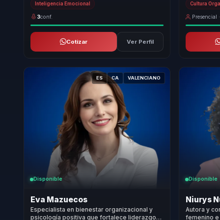
Inteligencia Emocional
Cultura Org
3
conf.
Presencial ·
Cotizar
Ver Perfil
ES
CA
VALENCIANO
Disponible
Disponible
Eva Mazuecos
Niurys 
Especialista en bienestar organizacional y
Autora y co
psicología positiva que fortalece liderazgo
femenino e 