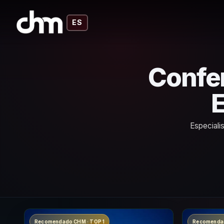
ES
Confer
Especiali
Recomendado CHM · TOP 1
Recomendad