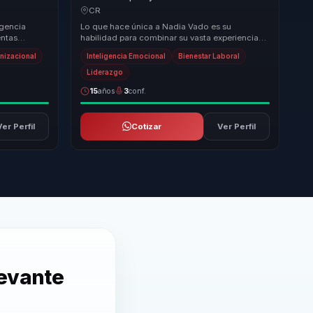
es y
bienestar y mindfulness en productividad y
CR
entornos saludables.
igencia
Lo que hace única a Nadia Vado es su
entas
habilidad para combinar su vasta experiencia
 liderazgo
en inteligencia emocional con un enfoque
anizacional
Inteligencia Emocional
Bienestar Laboral
práctico y apl...
Liderazgo
15
años
3
conf.
Ver Perfil
Cotizar
Ver Perfil
levante