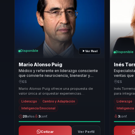
Disponible
Ver Reel
Disponible
Mario Alonso Puig
Inés To
Médico y referente en liderazgo consciente
Especialist
que convierte neurociencia, bienestar y
ventas que
propósito en cambio sostenible para líderes
emoción en 
ES
ES
y equipos.
comercial p
Mario Alonso Puig ofrece una propuesta de
Inés Torrem
valor única al orquestar experiencias
para integra
transformadoras para líderes, directivos y
ámbito de la
Liderazgo
Cambio y Adaptación
Liderazgo
responsables d...
Inteligencia Emocional
Inteligenci
20
años
3
conf.
3
conf.
Cotizar
Ver Perfil