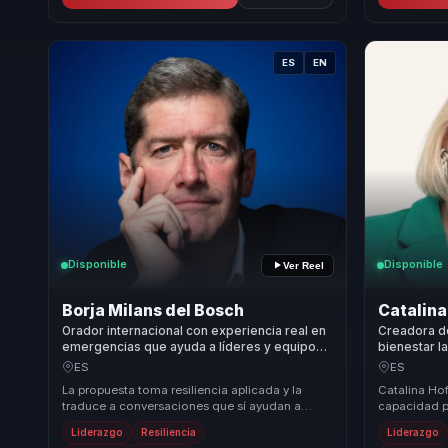
ES
EN
Disponible
Disponible
Ver Reel
Borja Milans del Bosch
Catalin
Orador internacional con experiencia real en
Creadora d
emergencias que ayuda a líderes y equipos a
bienestar l
convertir resiliencia en claridad, coraje y
cerebral, l
ES
ES
cohesión.
foco y prod
La propuesta toma resiliencia aplicada y la
Catalina Ho
traduce a conversaciones que sí ayudan a
capacidad pa
decidir mejor. Para organizaciones y lideres
organizacio
Liderazgo
Resiliencia
Liderazgo
que enf...
Neurofitness