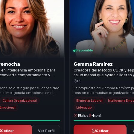
Disponible
rremocha
Gemma Ramírez
a en inteligencia emocional para
Creadora del Método CLICK y espe
 convierte comportamiento y
salud mental que ayuda a líderes 
confianza, cierre y liderazgo
convertir bienestar laboral en pro
ES
ara equipos.
foco y resiliencia.
ocha se distingue por su capacidad
La propuesta de Gemma Ramírez pa
r la inteligencia emocional en el
tensión que muchas organizacione
s ventas, ofreciendo a las empres...
pueden ignorar: pedir resultados al
Cultura Organizacional
Bienestar Laboral
Inteligencia Emo
contextos do...
a Emocional
Liderazgo
15
años
4
conf.
Cotizar
Ver Perfil
Cotizar