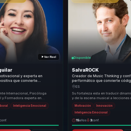
Ver Reel
Disponible
uilar
SalvaROCK
otivacional y experta en
Creador de Music Thinking y con
positiva que convierte
performático que convierte códig
go y fortalezas en confianza,
en innovación, cohesión y energí
ES
y logro para equipos.
equipos.
nte Internacional, Psicóloga
Su fortaleza esta en traducir dinam
l y Formadora experta en
y de la escena musical a lecciones 
go, Voluntad y Fortalezas
sobre cultura, coordinacion y actitu
aboral
Inteligencia Emocional
Motivación
Innovación
ara el logro...
Inteligencia Emocional
conf.
15
años
3
conf.