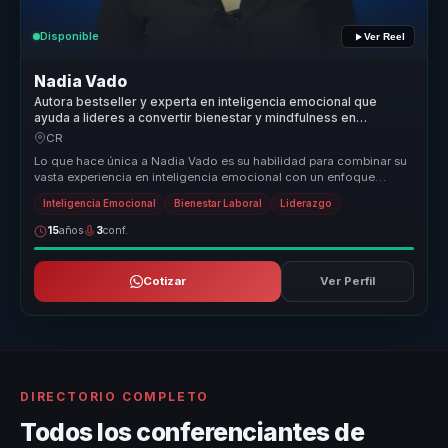
Disponible
Ver Reel
Nadia Vado
Autora bestseller y experta en inteligencia emocional que
ayuda a lideres a convertir bienestar y mindfulness en
productividad y entornos saludables.
CR
Lo que hace única a Nadia Vado es su habilidad para combinar su
vasta experiencia en inteligencia emocional con un enfoque
práctico y apl...
Inteligencia Emocional
Bienestar Laboral
Liderazgo
15
años
3
conf.
Cotizar
Ver Perfil
DIRECTORIO COMPLETO
Todos los conferenciantes de