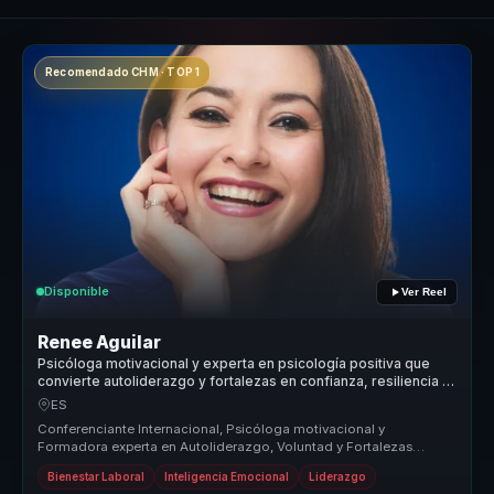
Recomendado CHM · TOP 1
Disponible
Ver Reel
Renee Aguilar
Psicóloga motivacional y experta en psicología positiva que
convierte autoliderazgo y fortalezas en confianza, resiliencia y
logro para equipos.
ES
Conferenciante Internacional, Psicóloga motivacional y
Formadora experta en Autoliderazgo, Voluntad y Fortalezas
personales para el logro...
Bienestar Laboral
Inteligencia Emocional
Liderazgo