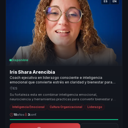
ES
EN
Disponible
Iris Shara Arencibia
Coach ejecutiva en liderazgo consciente e inteligencia
emocional que convierte estrés en claridad y bienestar para
líderes y equipos.
ES
Su fortaleza esta en combinar inteligencia emocional,
neurociencia y herramientas practicas para convertir bienestar y
liderazgo en capac...
Inteligencia Emocional
Cultura Organizacional
Liderazgo
10
años
3
conf.