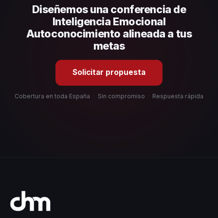
Diseñemos una conferencia de
organizacional. En CHM España te ayudamos con una
selección estratégica basada en estos criterios.
Inteligencia Emocional
Autoconocimiento alineada a tus
metas
Solicitar propuesta
Cobertura en toda España
·
Sin compromiso
·
Respuesta rápida