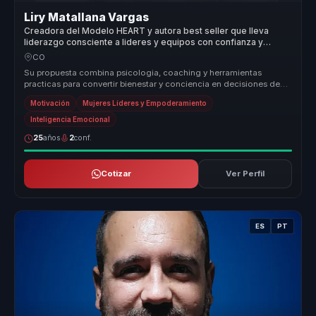
Liry Matallana Vargas
Creadora del Modelo HEART y autora best seller que lleva
liderazgo consciente a lideres y equipos con confianza y
bienestar.
CO
Su propuesta combina psicologia, coaching y herramientas
practicas para convertir bienestar y conciencia en decisiones de
liderazgo mas c...
Motivación
Mujeres Líderes y Empoderamiento
Inteligencia Emocional
25
años
2
conf.
Cotizar
Ver Perfil
ES
PT