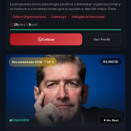
La propuesta toma psicología positiva y bienestar organizacional y
la traduce a conversaciones que sí ayudan a decidir mejor. Para
lidere...
Cultura Organizacional
Liderazgo
Inteligencia Emocional
25
años
8
conf.
Cotizar
Ver Perfil
BILINGÜE
Recomendado CHM · TOP 3
Disponible
Ver Reel