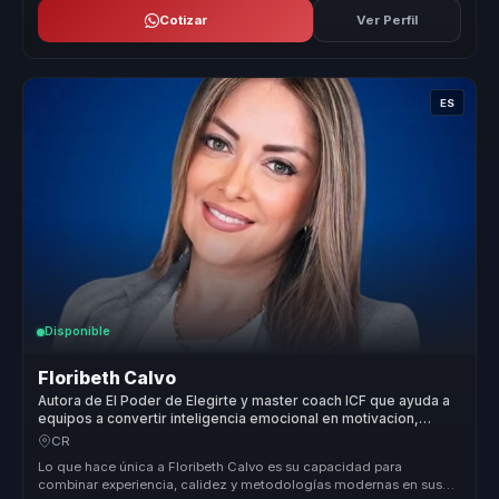
Cotizar
Ver Perfil
ES
Disponible
Floribeth Calvo
Autora de El Poder de Elegirte y master coach ICF que ayuda a
equipos a convertir inteligencia emocional en motivacion,
productividad y liderazgo consciente.
CR
Lo que hace única a Floribeth Calvo es su capacidad para
combinar experiencia, calidez y metodologías modernas en sus