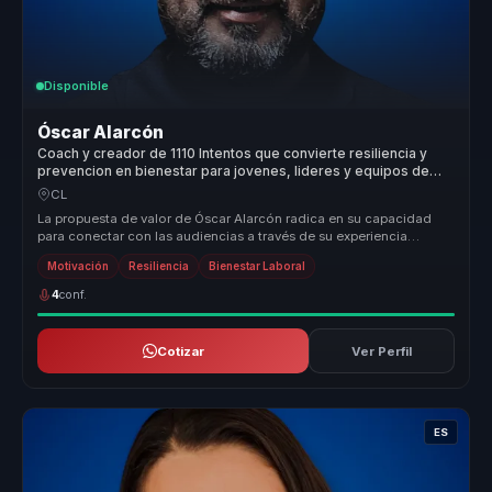
Disponible
Óscar Alarcón
Coach y creador de 1110 Intentos que convierte resiliencia y
prevencion en bienestar para jovenes, lideres y equipos de
trabajo.
CL
La propuesta de valor de Óscar Alarcón radica en su capacidad
para conectar con las audiencias a través de su experiencia
personal y su e...
Motivación
Resiliencia
Bienestar Laboral
4
conf.
Cotizar
Ver Perfil
ES