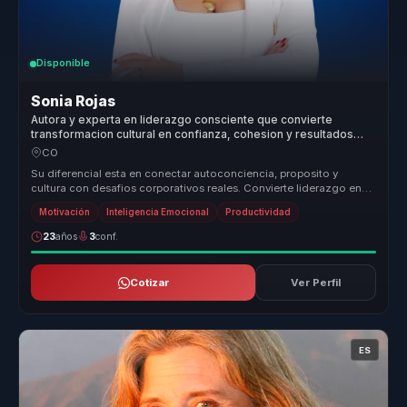
Disponible
Sonia Rojas
Autora y experta en liderazgo consciente que convierte
transformacion cultural en confianza, cohesion y resultados
para equipos.
CO
Su diferencial esta en conectar autoconciencia, proposito y
cultura con desafios corporativos reales. Convierte liderazgo en
una practica...
Motivación
Inteligencia Emocional
Productividad
23
años
3
conf.
Cotizar
Ver Perfil
ES