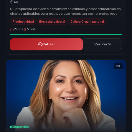
equipos.
AR
Su propuesta convierte herramientas clínicas y psicoeducativas en
charlas aplicables para equipos que necesitan comprender, regular
y cui...
Productividad
Bienestar Laboral
Cultura Organizacional
7
años
1
conf.
Cotizar
Ver Perfil
ES
Disponible