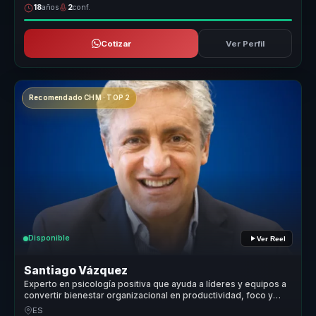
18
años
2
conf.
Cotizar
Ver Perfil
Recomendado CHM · TOP 2
Disponible
Ver Reel
Santiago Vázquez
Experto en psicología positiva que ayuda a líderes y equipos a
convertir bienestar organizacional en productividad, foco y
cultura saludable.
ES