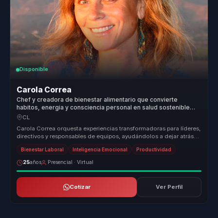
Disponible
Carola Correa
Chef y creadora de bienestar alimentario que convierte
habitos, energia y consciencia personal en salud sostenible
para equipos.
CL
Carola Correa orquesta experiencias transformadoras para líderes,
directivos y responsables de equipos, ayudándolos a dejar atrás
equipos...
Bienestar Laboral
Inteligencia Emocional
Productividad
25
años
Presencial · Virtual
Cotizar
Ver Perfil