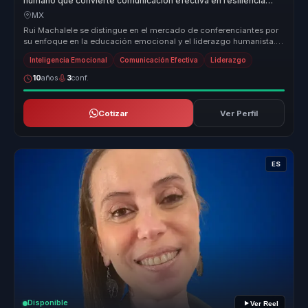
humano que convierte comunicacion efectiva en resiliencia
para empresas y equipos.
MX
Rui Machalele se distingue en el mercado de conferenciantes por
su enfoque en la educación emocional y el liderazgo humanista.
Su propues...
Inteligencia Emocional
Comunicación Efectiva
Liderazgo
10
años
3
conf.
Cotizar
Ver Perfil
ES
Disponible
Ver Reel