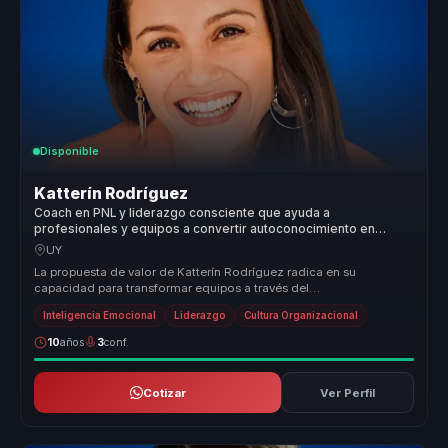
Disponible
Katterín Rodríguez
Coach en PNL y liderazgo consciente que ayuda a
profesionales y equipos a convertir autoconocimiento en
marca personal, compromiso y crecimiento.
UY
La propuesta de valor de Katterín Rodríguez radica en su
capacidad para transformar equipos a través del
autoconocimiento y el desarrollo...
Inteligencia Emocional
Liderazgo
Cultura Organizacional
10
años
3
conf.
Cotizar
Ver Perfil