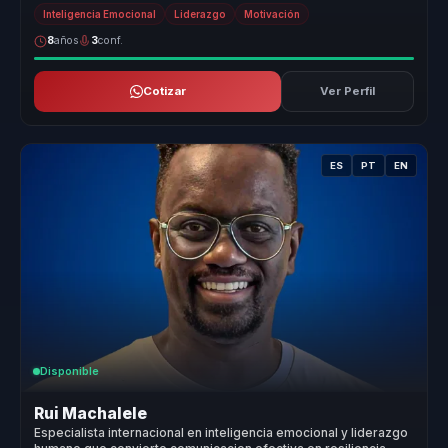
conferencias. Su en...
Inteligencia Emocional
Liderazgo
Motivación
8
años
3
conf.
Cotizar
Ver Perfil
ES
PT
EN
Disponible
Rui Machalele
Especialista internacional en inteligencia emocional y liderazgo