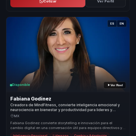
Cotizar
Ver Perfil
ES
EN
Disponible
Ver Reel
Fabiana Godinez
Creadora de MindFitness, convierte inteligencia emocional y
neurociencia en bienestar y productividad para lideres y
equipos.
MX
Fabiana Godinez convierte storytelling e innovación para el
cambio digital en una conversación útil para equipos directivos y
organizacio...
Inteligencia Emocional
Liderazgo
Cambio y Adaptación