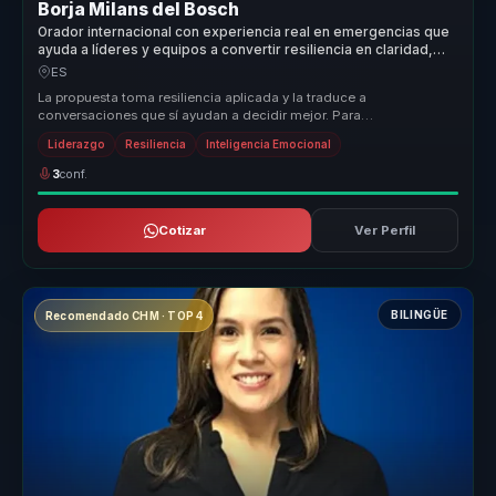
Borja Milans del Bosch
Orador internacional con experiencia real en emergencias que
ayuda a líderes y equipos a convertir resiliencia en claridad,
coraje y cohesión.
ES
La propuesta toma resiliencia aplicada y la traduce a
conversaciones que sí ayudan a decidir mejor. Para
organizaciones y lideres que enf...
Liderazgo
Resiliencia
Inteligencia Emocional
3
conf.
Cotizar
Ver Perfil
BILINGÜE
Recomendado CHM · TOP 4