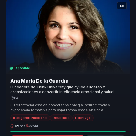
ES
Disponible
Ana María De la Guardia
Fundadora de Think University que ayuda a lideres y
organizaciones a convertir inteligencia emocional y salud
mental en resiliencia, bienestar y liderazgo.
PA
Su diferencial esta en conectar psicologia, neurociencia y
experiencia formativa para bajar temas emocionales a
aprendizajes utiles para ...
Inteligencia Emocional
Resiliencia
Liderazgo
12
años
3
conf.